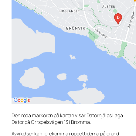
Den röda markören på kartan visar Datorhjälps Laga
Dator på Orrspelsvägen 13 i Bromma.
Avvikelser kan förekomma i öppettiderna på grund