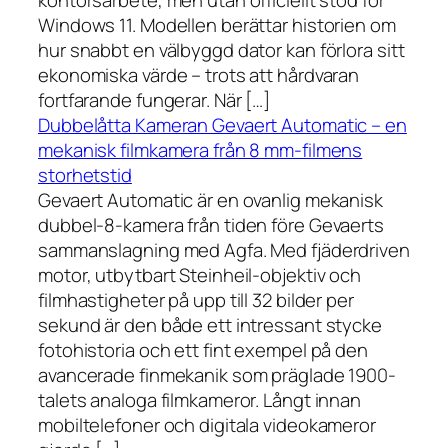
kontorsarbete, men utan officiellt stöd för
Windows 11. Modellen berättar historien om
hur snabbt en välbyggd dator kan förlora sitt
ekonomiska värde – trots att hårdvaran
fortfarande fungerar. När […]
Dubbelåtta Kameran Gevaert Automatic – en
mekanisk filmkamera från 8 mm-filmens
storhetstid
Gevaert Automatic är en ovanlig mekanisk
dubbel-8-kamera från tiden före Gevaerts
sammanslagning med Agfa. Med fjäderdriven
motor, utbytbart Steinheil-objektiv och
filmhastigheter på upp till 32 bilder per
sekund är den både ett intressant stycke
fotohistoria och ett fint exempel på den
avancerade finmekanik som präglade 1900-
talets analoga filmkameror. Långt innan
mobiltelefoner och digitala videokameror