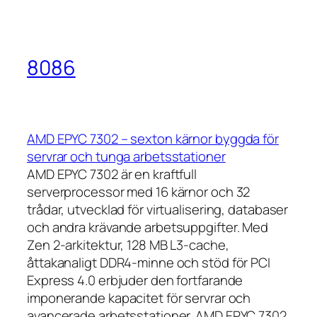
8086
AMD EPYC 7302 – sexton kärnor byggda för
servrar och tunga arbetsstationer
AMD EPYC 7302 är en kraftfull
serverprocessor med 16 kärnor och 32
trådar, utvecklad för virtualisering, databaser
och andra krävande arbetsuppgifter. Med
Zen 2-arkitektur, 128 MB L3-cache,
åttakanaligt DDR4-minne och stöd för PCI
Express 4.0 erbjuder den fortfarande
imponerande kapacitet för servrar och
avancerade arbetsstationer. AMD EPYC 7302