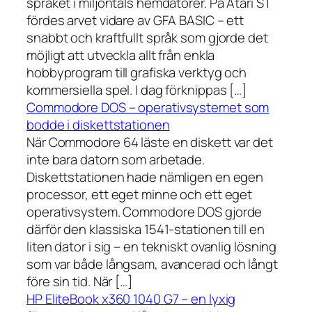
språket i miljontals hemdatorer. På Atari ST
fördes arvet vidare av GFA BASIC – ett
snabbt och kraftfullt språk som gjorde det
möjligt att utveckla allt från enkla
hobbyprogram till grafiska verktyg och
kommersiella spel. I dag förknippas […]
Commodore DOS – operativsystemet som
bodde i diskettstationen
När Commodore 64 läste en diskett var det
inte bara datorn som arbetade.
Diskettstationen hade nämligen en egen
processor, ett eget minne och ett eget
operativsystem. Commodore DOS gjorde
därför den klassiska 1541-stationen till en
liten dator i sig – en tekniskt ovanlig lösning
som var både långsam, avancerad och långt
före sin tid. När […]
HP EliteBook x360 1040 G7 – en lyxig