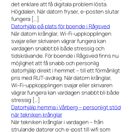
det enklare att få digitala problem lösta.
Högdalen. När datorn fryser, e-posten slutar
fungera […]
Datorhjälp på plats för boende i Rågsved
När datorn krånglar, Wi-Fi-uppkopplingen
svajar eller skrivaren vägrar fungera kan
vardagen snabbt bli både stressig och
tidskrävande. För boende i Rågsved finns nu
möjlighet att få snabb och personlig
datorhjälp direkt i hemmet – till ett förmånligt
pris med RUT-avdrag. När datorn krånglar,
Wi-Fi-uppkopplingen svajar eller skrivaren
vägrar fungera kan vardagen snabbt bli både
stressig […]
Datorhjälp hemma i Vårberg – personligt stöd
när tekniken krånglar
När tekniken krånglar i vardagen – från
strulande datorer och e-post till wifi som