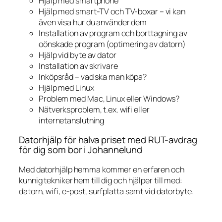
Hjälp med smartphone
Hjälp med smart-TV och TV-boxar – vi kan
även visa hur du använder dem
Installation av program och borttagning av
oönskade program (optimering av datorn)
Hjälp vid byte av dator
Installation av skrivare
Inköpsråd – vad ska man köpa?
Hjälp med Linux
Problem med Mac, Linux eller Windows?
Nätverksproblem, t.ex. wifi eller
internetanslutning
Datorhjälp för halva priset med RUT-avdrag
för dig som bor i Johannelund
Med datorhjälp hemma kommer en erfaren och
kunnig tekniker hem till dig och hjälper till med:
datorn, wifi, e-post, surfplatta samt vid datorbyte.