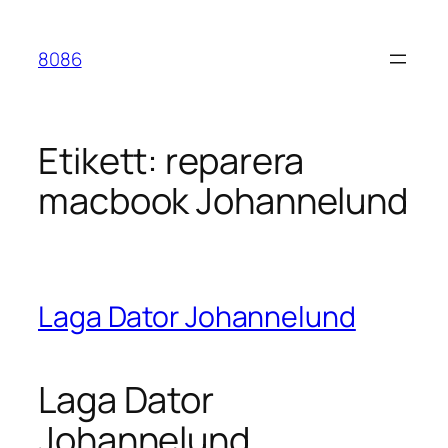
Hoppa
till
8086
innehåll
Etikett:
reparera
macbook Johannelund
Laga Dator Johannelund
Laga Dator
Johannelund