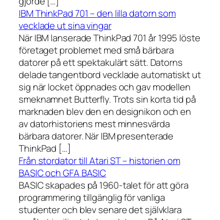
gjorde […]
IBM ThinkPad 701 – den lilla datorn som
vecklade ut sina vingar
När IBM lanserade ThinkPad 701 år 1995 löste
företaget problemet med små bärbara
datorer på ett spektakulärt sätt. Datorns
delade tangentbord vecklade automatiskt ut
sig när locket öppnades och gav modellen
smeknamnet Butterfly. Trots sin korta tid på
marknaden blev den en designikon och en
av datorhistoriens mest minnesvärda
bärbara datorer. När IBM presenterade
ThinkPad […]
Från stordator till Atari ST – historien om
BASIC och GFA BASIC
BASIC skapades på 1960-talet för att göra
programmering tillgänglig för vanliga
studenter och blev senare det självklara