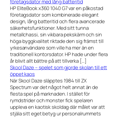
företagsdator med lång batteritid
HP EliteBook x360 1040 G7 var en påkostad
företagsdator som kombinerade elegant
design, lång batteritid och flera avancerade
säkerhetsfunktioner. Med sitt tunna
metallchassi, sin vikbara pekskärm och sin
höga byggkvalitet riktade den sig främst till
yrkesanvändare som ville ha mer än en
traditionell kontorsdator. HP hade under flera
år blivit allt bättre på att tillverka […]
Skool Daze – spelet som gjorde skolan till ett
öppet kaos
När Skool Daze släpptes 1984 till ZX
Spectrum var det något helt annat än de
flesta spel på marknaden. I stället för
rymdstrider och monster fick spelaren
uppleva en kaotisk skoldag där målet var att
stjäla sitt eget betyg ur personalrummets