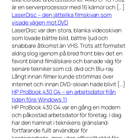
är en serverprocessor med 16 kärnor och […]
LaserDisc – den jättelika filmskivan som
visade vägen mot DVD
LaserDisc var den stora, blanka videoskivan
som lovade bättre bild, bättre ljud och
snabbare åtkomst än VHS. Trots att formatet
aldrig slog igenom på bred front blev det en
favorit bland filmälskare och banade väg för
senare tekniker som cd, dvd och Blu-ray.
Långt innan filmer kunde strömmas över
internet och innan DVD-skivan hade blivit […]
HP ProBook 430 G4 – en arbetsdator från
tiden före Windows 11
HP ProBook 430 G4 var en gång en modern
och påkostad arbetsdator för företag. I dag
har den hamnat i teknikens gränsland:
fortfarande fullt användbar för