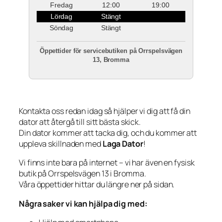
Fredag
12:00
19:00
Lördag
Stängt
Söndag
Stängt
Öppettider för servicebutiken på Orrspelsvägen
13, Bromma
Kontakta oss redan idag så hjälper vi dig att få din
dator att återgå till sitt bästa skick.
Din dator kommer att tacka dig, och du kommer att
uppleva skillnaden med
Laga Dator
!
Vi finns inte bara på internet – vi har även en fysisk
butik på Orrspelsvägen 13 i Bromma.
Våra öppettider hittar du längre ner på sidan.
Några saker vi kan hjälpa dig med: