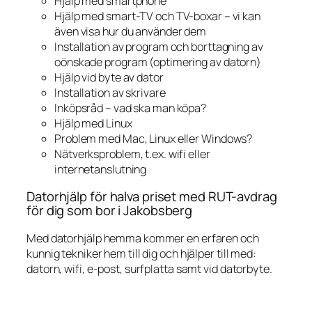
Hjälp med smartphone
Hjälp med smart-TV och TV-boxar – vi kan
även visa hur du använder dem
Installation av program och borttagning av
oönskade program (optimering av datorn)
Hjälp vid byte av dator
Installation av skrivare
Inköpsråd – vad ska man köpa?
Hjälp med Linux
Problem med Mac, Linux eller Windows?
Nätverksproblem, t.ex. wifi eller
internetanslutning
Datorhjälp för halva priset med RUT-avdrag
för dig som bor i Jakobsberg
Med datorhjälp hemma kommer en erfaren och
kunnig tekniker hem till dig och hjälper till med:
datorn, wifi, e-post, surfplatta samt vid datorbyte.