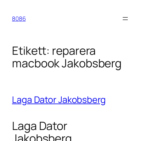
Hoppa
till
8086
innehåll
Etikett:
reparera
macbook Jakobsberg
Laga Dator Jakobsberg
Laga Dator
Jakobsberg