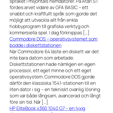
språket i miljontals hemdatorer. På Atari ST
fördes arvet vidare av GFA BASIC – ett
snabbt och kraftfullt språk som gjorde det
möjligt att utveckla allt från enkla
hobbyprogram till grafiska verktyg och
kommersiella spel. I dag förknippas […]
Commodore DOS – operativsystemet som
bodde i diskettstationen
När Commodore 64 läste en diskett var det
inte bara datorn som arbetade.
Diskettstationen hade nämligen en egen
processor, ett eget minne och ett eget
operativsystem. Commodore DOS gjorde
därför den klassiska 1541-stationen till en
liten dator i sig – en tekniskt ovanlig lösning
som var både långsam, avancerad och långt
före sin tid. När […]
HP EliteBook x360 1040 G7 – en lyxig