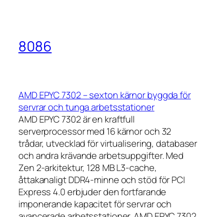
8086
AMD EPYC 7302 – sexton kärnor byggda för
servrar och tunga arbetsstationer
AMD EPYC 7302 är en kraftfull
serverprocessor med 16 kärnor och 32
trådar, utvecklad för virtualisering, databaser
och andra krävande arbetsuppgifter. Med
Zen 2-arkitektur, 128 MB L3-cache,
åttakanaligt DDR4-minne och stöd för PCI
Express 4.0 erbjuder den fortfarande
imponerande kapacitet för servrar och
avancerade arbetsstationer. AMD EPYC 7302