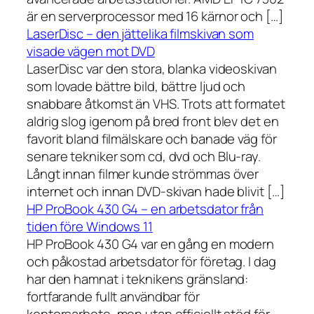
är en serverprocessor med 16 kärnor och […]
LaserDisc – den jättelika filmskivan som
visade vägen mot DVD
LaserDisc var den stora, blanka videoskivan
som lovade bättre bild, bättre ljud och
snabbare åtkomst än VHS. Trots att formatet
aldrig slog igenom på bred front blev det en
favorit bland filmälskare och banade väg för
senare tekniker som cd, dvd och Blu-ray.
Långt innan filmer kunde strömmas över
internet och innan DVD-skivan hade blivit […]
HP ProBook 430 G4 – en arbetsdator från
tiden före Windows 11
HP ProBook 430 G4 var en gång en modern
och påkostad arbetsdator för företag. I dag
har den hamnat i teknikens gränsland:
fortfarande fullt användbar för