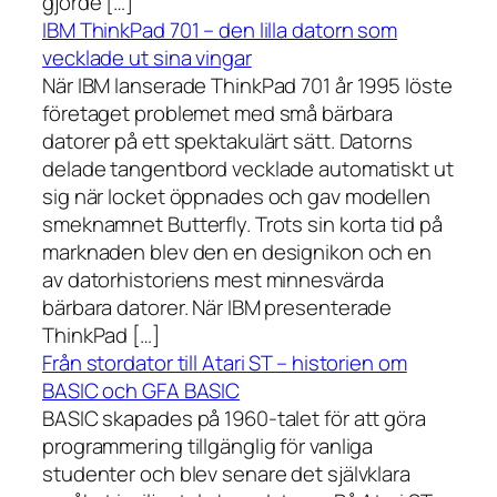
gjorde […]
IBM ThinkPad 701 – den lilla datorn som
vecklade ut sina vingar
När IBM lanserade ThinkPad 701 år 1995 löste
företaget problemet med små bärbara
datorer på ett spektakulärt sätt. Datorns
delade tangentbord vecklade automatiskt ut
sig när locket öppnades och gav modellen
smeknamnet Butterfly. Trots sin korta tid på
marknaden blev den en designikon och en
av datorhistoriens mest minnesvärda
bärbara datorer. När IBM presenterade
ThinkPad […]
Från stordator till Atari ST – historien om
BASIC och GFA BASIC
BASIC skapades på 1960-talet för att göra
programmering tillgänglig för vanliga
studenter och blev senare det självklara