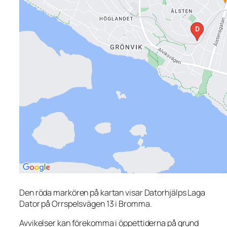
Den röda markören på kartan visar Datorhjälps Laga
Dator på Orrspelsvägen 13 i Bromma.
Avvikelser kan förekomma i öppettiderna på grund