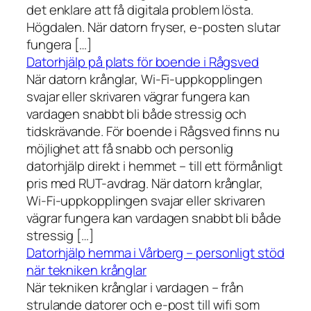
det enklare att få digitala problem lösta.
Högdalen. När datorn fryser, e-posten slutar
fungera […]
Datorhjälp på plats för boende i Rågsved
När datorn krånglar, Wi-Fi-uppkopplingen
svajar eller skrivaren vägrar fungera kan
vardagen snabbt bli både stressig och
tidskrävande. För boende i Rågsved finns nu
möjlighet att få snabb och personlig
datorhjälp direkt i hemmet – till ett förmånligt
pris med RUT-avdrag. När datorn krånglar,
Wi-Fi-uppkopplingen svajar eller skrivaren
vägrar fungera kan vardagen snabbt bli både
stressig […]
Datorhjälp hemma i Vårberg – personligt stöd
när tekniken krånglar
När tekniken krånglar i vardagen – från
strulande datorer och e-post till wifi som