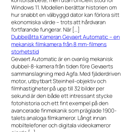
kontorsarbete, men utan officiellt stöd för
Windows 11. Modellen berättar historien om
hur snabbt en välbyggd dator kan förlora sitt
ekonomiska värde – trots att hårdvaran
fortfarande fungerar. När […]
Dubbelåtta Kameran Gevaert Automatic – en
mekanisk filmkamera från 8 mm-filmens
storhetstid
Gevaert Automatic är en ovanlig mekanisk
dubbel-8-kamera från tiden före Gevaerts
sammanslagning med Agfa. Med fjäderdriven
motor, utbytbart Steinheil-objektiv och
filmhastigheter på upp till 32 bilder per
sekund är den både ett intressant stycke
fotohistoria och ett fint exempel på den
avancerade finmekanik som präglade 1900-
talets analoga filmkameror. Långt innan
mobiltelefoner och digitala videokameror