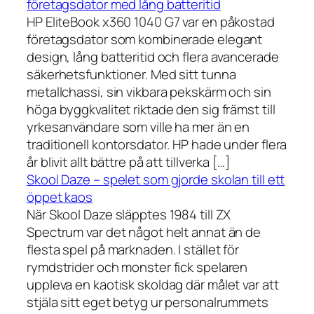
företagsdator med lång batteritid
HP EliteBook x360 1040 G7 var en påkostad
företagsdator som kombinerade elegant
design, lång batteritid och flera avancerade
säkerhetsfunktioner. Med sitt tunna
metallchassi, sin vikbara pekskärm och sin
höga byggkvalitet riktade den sig främst till
yrkesanvändare som ville ha mer än en
traditionell kontorsdator. HP hade under flera
år blivit allt bättre på att tillverka […]
Skool Daze – spelet som gjorde skolan till ett
öppet kaos
När Skool Daze släpptes 1984 till ZX
Spectrum var det något helt annat än de
flesta spel på marknaden. I stället för
rymdstrider och monster fick spelaren
uppleva en kaotisk skoldag där målet var att
stjäla sitt eget betyg ur personalrummets