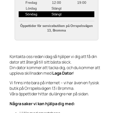
Fredag
12:00
19:00
Lördag
Stängt
Söndag
Stängt
Öppettider för servicebutiken på Orrspelsvägen
13, Bromma
Kontakta oss redan idag så hjälper vi dig att få din
dator att återgå till sitt bästa skick.
Din dator kommer att tacka dig, och du kommer att
uppleva skillnaden med
Laga Dator
!
Vi finns inte bara på internet – vi har även en fysisk
butik på Orrspelsvägen 13 i Bromma.
Våra öppettider hittar du längre ner på sidan.
Några saker vi kan hjälpa dig med: