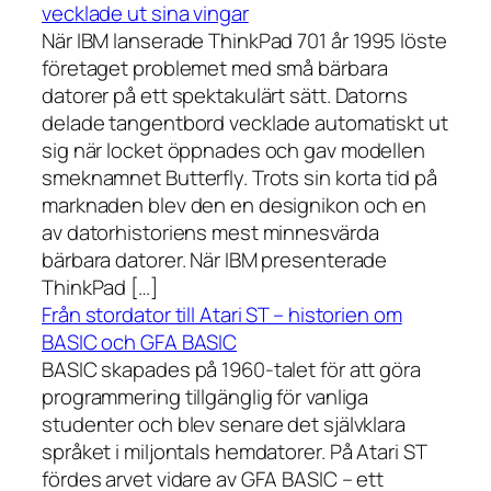
vecklade ut sina vingar
När IBM lanserade ThinkPad 701 år 1995 löste
företaget problemet med små bärbara
datorer på ett spektakulärt sätt. Datorns
delade tangentbord vecklade automatiskt ut
sig när locket öppnades och gav modellen
smeknamnet Butterfly. Trots sin korta tid på
marknaden blev den en designikon och en
av datorhistoriens mest minnesvärda
bärbara datorer. När IBM presenterade
ThinkPad […]
Från stordator till Atari ST – historien om
BASIC och GFA BASIC
BASIC skapades på 1960-talet för att göra
programmering tillgänglig för vanliga
studenter och blev senare det självklara
språket i miljontals hemdatorer. På Atari ST
fördes arvet vidare av GFA BASIC – ett