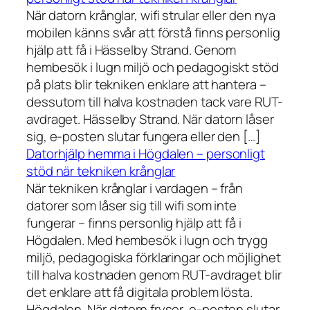
När datorn krånglar, wifi strular eller den nya
mobilen känns svår att förstå finns personlig
hjälp att få i Hässelby Strand. Genom
hembesök i lugn miljö och pedagogiskt stöd
på plats blir tekniken enklare att hantera –
dessutom till halva kostnaden tack vare RUT-
avdraget. Hässelby Strand. När datorn låser
sig, e-posten slutar fungera eller den […]
Datorhjälp hemma i Högdalen – personligt
stöd när tekniken krånglar
När tekniken krånglar i vardagen – från
datorer som låser sig till wifi som inte
fungerar – finns personlig hjälp att få i
Högdalen. Med hembesök i lugn och trygg
miljö, pedagogiska förklaringar och möjlighet
till halva kostnaden genom RUT-avdraget blir
det enklare att få digitala problem lösta.
Högdalen. När datorn fryser, e-posten slutar