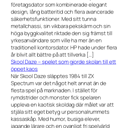
företagsdator som kombinerade elegant
design, lång batteritid och flera avancerade
säkerhetsfunktioner. Med sitt tunna
metallchassi, sin vikbara pekskärm och sin
höga byggkvalitet riktade den sig främst till
yrkesanvändare som ville ha mer än en
traditionell kontorsdator. HP hade under flera
år blivit allt bättre på att tillverka […]
Skool Daze – spelet som gjorde skolan till ett
öppet kaos
När Skool Daze släpptes 1984 till ZX
Spectrum var det något helt annat än de
flesta spel på marknaden. I stället för
rymdstrider och monster fick spelaren
uppleva en kaotisk skoldag där målet var att
stjäla sitt eget betyg ur personalrummets
kassaskåp. Med humor, busiga elever,
jagande lärare och en ovanligt fri spelvärld