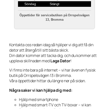
Söndag
Stängt
Öppettider för servicebutiken på Orrspelsvägen
13, Bromma
Kontakta oss redan idag så hjälper vi dig att få din
dator att återgå till sitt bästa skick.
Din dator kommer att tacka dig, och du kommer att
uppleva skillnaden med
Laga Dator
!
Vi finns inte bara på internet – vi har även en fysisk
butik på Orrspelsvägen 13 i Bromma.
Våra öppettider hittar du längre ner på sidan.
Några saker vi kan hjälpa dig med:
Hjälp med smartphone
Hjälp med smart-TV och TV-boxar – vi kan