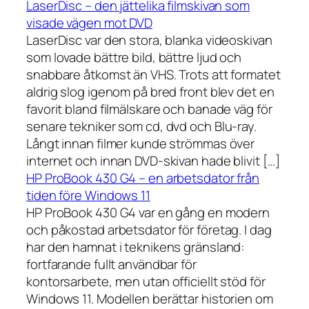
LaserDisc – den jättelika filmskivan som
visade vägen mot DVD
LaserDisc var den stora, blanka videoskivan
som lovade bättre bild, bättre ljud och
snabbare åtkomst än VHS. Trots att formatet
aldrig slog igenom på bred front blev det en
favorit bland filmälskare och banade väg för
senare tekniker som cd, dvd och Blu-ray.
Långt innan filmer kunde strömmas över
internet och innan DVD-skivan hade blivit […]
HP ProBook 430 G4 – en arbetsdator från
tiden före Windows 11
HP ProBook 430 G4 var en gång en modern
och påkostad arbetsdator för företag. I dag
har den hamnat i teknikens gränsland:
fortfarande fullt användbar för
kontorsarbete, men utan officiellt stöd för
Windows 11. Modellen berättar historien om