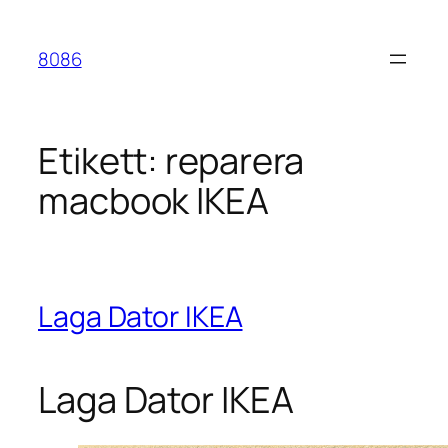
Hoppa
till
8086
innehåll
Etikett:
reparera
macbook IKEA
Laga Dator IKEA
Laga Dator IKEA