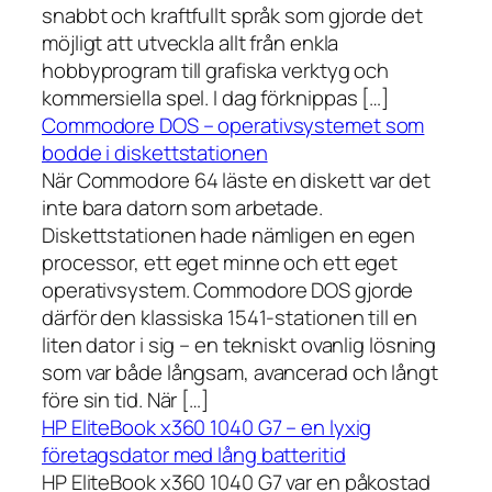
snabbt och kraftfullt språk som gjorde det
möjligt att utveckla allt från enkla
hobbyprogram till grafiska verktyg och
kommersiella spel. I dag förknippas […]
Commodore DOS – operativsystemet som
bodde i diskettstationen
När Commodore 64 läste en diskett var det
inte bara datorn som arbetade.
Diskettstationen hade nämligen en egen
processor, ett eget minne och ett eget
operativsystem. Commodore DOS gjorde
därför den klassiska 1541-stationen till en
liten dator i sig – en tekniskt ovanlig lösning
som var både långsam, avancerad och långt
före sin tid. När […]
HP EliteBook x360 1040 G7 – en lyxig
företagsdator med lång batteritid
HP EliteBook x360 1040 G7 var en påkostad