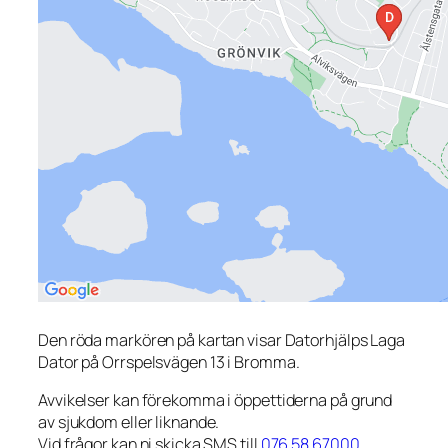
Den röda markören på kartan visar Datorhjälps Laga
Dator på Orrspelsvägen 13 i Bromma.
Avvikelser kan förekomma i öppettiderna på grund
av sjukdom eller liknande.
Vid frågor kan ni skicka SMS till
076 58 67000
.