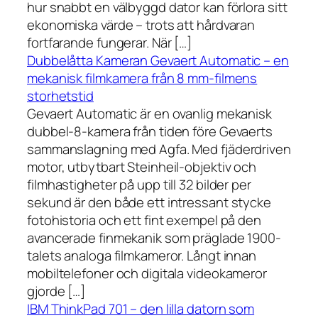
hur snabbt en välbyggd dator kan förlora sitt
ekonomiska värde – trots att hårdvaran
fortfarande fungerar. När […]
Dubbelåtta Kameran Gevaert Automatic – en
mekanisk filmkamera från 8 mm-filmens
storhetstid
Gevaert Automatic är en ovanlig mekanisk
dubbel-8-kamera från tiden före Gevaerts
sammanslagning med Agfa. Med fjäderdriven
motor, utbytbart Steinheil-objektiv och
filmhastigheter på upp till 32 bilder per
sekund är den både ett intressant stycke
fotohistoria och ett fint exempel på den
avancerade finmekanik som präglade 1900-
talets analoga filmkameror. Långt innan
mobiltelefoner och digitala videokameror
gjorde […]
IBM ThinkPad 701 – den lilla datorn som