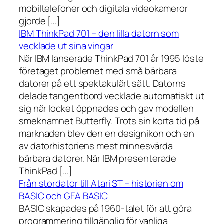
mobiltelefoner och digitala videokameror
gjorde […]
IBM ThinkPad 701 – den lilla datorn som
vecklade ut sina vingar
När IBM lanserade ThinkPad 701 år 1995 löste
företaget problemet med små bärbara
datorer på ett spektakulärt sätt. Datorns
delade tangentbord vecklade automatiskt ut
sig när locket öppnades och gav modellen
smeknamnet Butterfly. Trots sin korta tid på
marknaden blev den en designikon och en
av datorhistoriens mest minnesvärda
bärbara datorer. När IBM presenterade
ThinkPad […]
Från stordator till Atari ST – historien om
BASIC och GFA BASIC
BASIC skapades på 1960-talet för att göra
programmering tillgänglig för vanliga