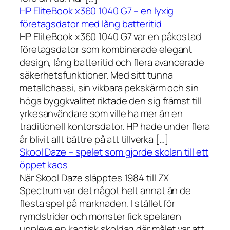
HP EliteBook x360 1040 G7 – en lyxig
företagsdator med lång batteritid
HP EliteBook x360 1040 G7 var en påkostad
företagsdator som kombinerade elegant
design, lång batteritid och flera avancerade
säkerhetsfunktioner. Med sitt tunna
metallchassi, sin vikbara pekskärm och sin
höga byggkvalitet riktade den sig främst till
yrkesanvändare som ville ha mer än en
traditionell kontorsdator. HP hade under flera
år blivit allt bättre på att tillverka […]
Skool Daze – spelet som gjorde skolan till ett
öppet kaos
När Skool Daze släpptes 1984 till ZX
Spectrum var det något helt annat än de
flesta spel på marknaden. I stället för
rymdstrider och monster fick spelaren
uppleva en kaotisk skoldag där målet var att