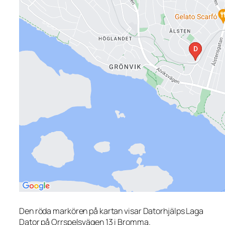
Den röda markören på kartan visar Datorhjälps Laga
Dator på Orrspelsvägen 13 i Bromma.