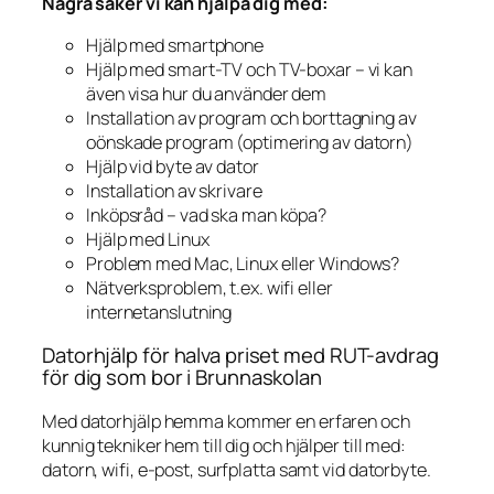
Några saker vi kan hjälpa dig med:
Hjälp med smartphone
Hjälp med smart-TV och TV-boxar – vi kan
även visa hur du använder dem
Installation av program och borttagning av
oönskade program (optimering av datorn)
Hjälp vid byte av dator
Installation av skrivare
Inköpsråd – vad ska man köpa?
Hjälp med Linux
Problem med Mac, Linux eller Windows?
Nätverksproblem, t.ex. wifi eller
internetanslutning
Datorhjälp för halva priset med RUT-avdrag
för dig som bor i Brunnaskolan
Med datorhjälp hemma kommer en erfaren och
kunnig tekniker hem till dig och hjälper till med:
datorn, wifi, e-post, surfplatta samt vid datorbyte.