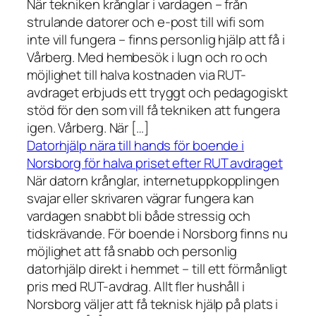
När tekniken krånglar i vardagen – från
strulande datorer och e-post till wifi som
inte vill fungera – finns personlig hjälp att få i
Vårberg. Med hembesök i lugn och ro och
möjlighet till halva kostnaden via RUT-
avdraget erbjuds ett tryggt och pedagogiskt
stöd för den som vill få tekniken att fungera
igen. Vårberg. När […]
Datorhjälp nära till hands för boende i
Norsborg för halva priset efter RUT avdraget
När datorn krånglar, internetuppkopplingen
svajar eller skrivaren vägrar fungera kan
vardagen snabbt bli både stressig och
tidskrävande. För boende i Norsborg finns nu
möjlighet att få snabb och personlig
datorhjälp direkt i hemmet – till ett förmånligt
pris med RUT-avdrag. Allt fler hushåll i
Norsborg väljer att få teknisk hjälp på plats i