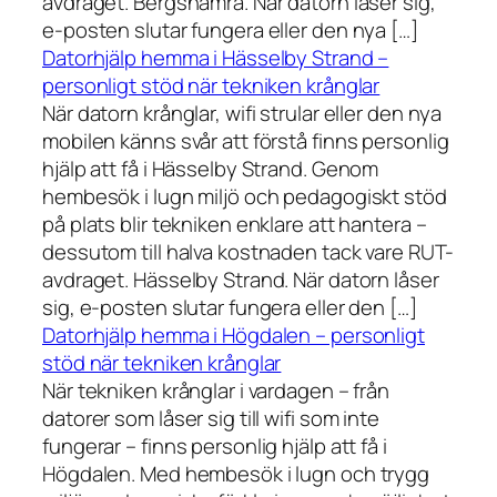
avdraget. Bergshamra. När datorn låser sig,
e-posten slutar fungera eller den nya […]
Datorhjälp hemma i Hässelby Strand –
personligt stöd när tekniken krånglar
När datorn krånglar, wifi strular eller den nya
mobilen känns svår att förstå finns personlig
hjälp att få i Hässelby Strand. Genom
hembesök i lugn miljö och pedagogiskt stöd
på plats blir tekniken enklare att hantera –
dessutom till halva kostnaden tack vare RUT-
avdraget. Hässelby Strand. När datorn låser
sig, e-posten slutar fungera eller den […]
Datorhjälp hemma i Högdalen – personligt
stöd när tekniken krånglar
När tekniken krånglar i vardagen – från
datorer som låser sig till wifi som inte
fungerar – finns personlig hjälp att få i
Högdalen. Med hembesök i lugn och trygg