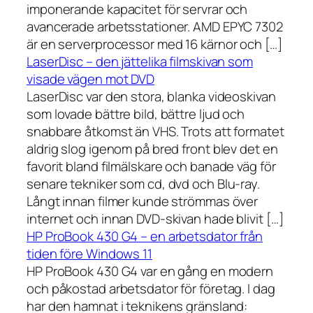
imponerande kapacitet för servrar och
avancerade arbetsstationer. AMD EPYC 7302
är en serverprocessor med 16 kärnor och […]
LaserDisc – den jättelika filmskivan som
visade vägen mot DVD
LaserDisc var den stora, blanka videoskivan
som lovade bättre bild, bättre ljud och
snabbare åtkomst än VHS. Trots att formatet
aldrig slog igenom på bred front blev det en
favorit bland filmälskare och banade väg för
senare tekniker som cd, dvd och Blu-ray.
Långt innan filmer kunde strömmas över
internet och innan DVD-skivan hade blivit […]
HP ProBook 430 G4 – en arbetsdator från
tiden före Windows 11
HP ProBook 430 G4 var en gång en modern
och påkostad arbetsdator för företag. I dag
har den hamnat i teknikens gränsland: