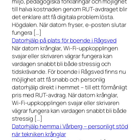
miljö, pedagogiska förklaringar och möjlighet
till halva kostnaden genom RUT-avdraget blir
det enklare att få digitala problem lösta.
Högdalen. När datorn fryser, e-posten slutar
fungera […]
Datorhjälp på plats för boende i Rågsved
När datorn krånglar, Wi-Fi-uppkopplingen
svajar eller skrivaren vägrar fungera kan
vardagen snabbt bli både stressig och
tidskrävande. För boende i Rågsved finns nu
möjlighet att få snabb och personlig
datorhjälp direkt i hemmet – till ett förmånligt
pris med RUT-avdrag. När datorn krånglar,
Wi-Fi-uppkopplingen svajar eller skrivaren
vägrar fungera kan vardagen snabbt bli både
stressig […]
Datorhjälp hemma i Vårberg – personligt stöd
när tekniken krånglar