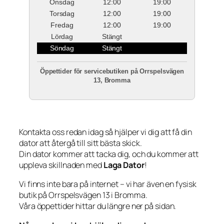
Onsdag
12:00
19:00
Torsdag
12:00
19:00
Fredag
12:00
19:00
Lördag
Stängt
Söndag
Stängt
Öppettider för servicebutiken på Orrspelsvägen
13, Bromma
Kontakta oss redan idag så hjälper vi dig att få din
dator att återgå till sitt bästa skick.
Din dator kommer att tacka dig, och du kommer att
uppleva skillnaden med
Laga Dator
!
Vi finns inte bara på internet – vi har även en fysisk
butik på Orrspelsvägen 13 i Bromma.
Våra öppettider hittar du längre ner på sidan.