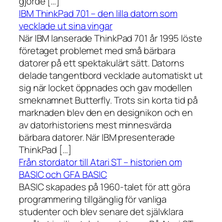
gjorde […]
IBM ThinkPad 701 – den lilla datorn som
vecklade ut sina vingar
När IBM lanserade ThinkPad 701 år 1995 löste
företaget problemet med små bärbara
datorer på ett spektakulärt sätt. Datorns
delade tangentbord vecklade automatiskt ut
sig när locket öppnades och gav modellen
smeknamnet Butterfly. Trots sin korta tid på
marknaden blev den en designikon och en
av datorhistoriens mest minnesvärda
bärbara datorer. När IBM presenterade
ThinkPad […]
Från stordator till Atari ST – historien om
BASIC och GFA BASIC
BASIC skapades på 1960-talet för att göra
programmering tillgänglig för vanliga
studenter och blev senare det självklara