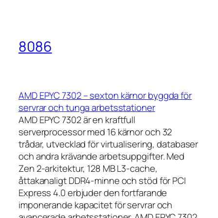
8086
AMD EPYC 7302 – sexton kärnor byggda för
servrar och tunga arbetsstationer
AMD EPYC 7302 är en kraftfull
serverprocessor med 16 kärnor och 32
trådar, utvecklad för virtualisering, databaser
och andra krävande arbetsuppgifter. Med
Zen 2-arkitektur, 128 MB L3-cache,
åttakanaligt DDR4-minne och stöd för PCI
Express 4.0 erbjuder den fortfarande
imponerande kapacitet för servrar och
avancerade arbetsstationer. AMD EPYC 7302