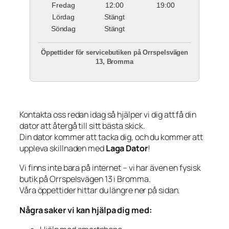
Fredag
12:00
19:00
Lördag
Stängt
Söndag
Stängt
Öppettider för servicebutiken på Orrspelsvägen
13, Bromma
Kontakta oss redan idag så hjälper vi dig att få din
dator att återgå till sitt bästa skick.
Din dator kommer att tacka dig, och du kommer att
uppleva skillnaden med
Laga Dator
!
Vi finns inte bara på internet – vi har även en fysisk
butik på Orrspelsvägen 13 i Bromma.
Våra öppettider hittar du längre ner på sidan.
Några saker vi kan hjälpa dig med: