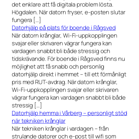
det enklare att få digitala problem lösta.
Högdalen. När datorn fryser, e-posten slutar
fungera […]
Datorhjälp på plats för boende i Rågsved
När datorn krånglar, Wi-Fi-uppkopplingen
svajar eller skrivaren vägrar fungera kan
vardagen snabbt bli både stressig och
tidskrävande. För boende i Rågsved finns nu
möjlighet att få snabb och personlig
datorhjälp direkt i hemmet – till ett förmånligt
pris med RUT-avdrag. När datorn krånglar,
Wi-Fi-uppkopplingen svajar eller skrivaren
vägrar fungera kan vardagen snabbt bli både
stressig […]
Datorhjälp hemma i Vårberg – personligt stöd
när tekniken krånglar
När tekniken krånglar i vardagen – från
strulande datorer och e-post till wifi som