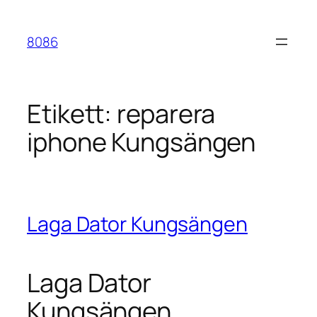
Hoppa
till
8086
innehåll
Etikett:
reparera
iphone Kungsängen
Laga Dator Kungsängen
Laga Dator
Kungsängen