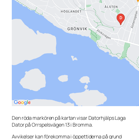
Den röda markören på kartan visar Datorhjälps Laga
Dator på Orrspelsvägen 13 i Bromma.
Avvikelser kan förekomma i öppettiderna på grund