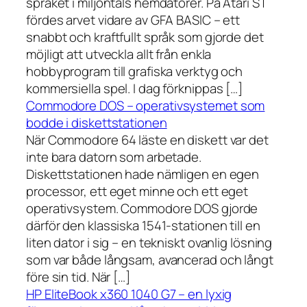
språket i miljontals hemdatorer. På Atari ST
fördes arvet vidare av GFA BASIC – ett
snabbt och kraftfullt språk som gjorde det
möjligt att utveckla allt från enkla
hobbyprogram till grafiska verktyg och
kommersiella spel. I dag förknippas […]
Commodore DOS – operativsystemet som
bodde i diskettstationen
När Commodore 64 läste en diskett var det
inte bara datorn som arbetade.
Diskettstationen hade nämligen en egen
processor, ett eget minne och ett eget
operativsystem. Commodore DOS gjorde
därför den klassiska 1541-stationen till en
liten dator i sig – en tekniskt ovanlig lösning
som var både långsam, avancerad och långt
före sin tid. När […]
HP EliteBook x360 1040 G7 – en lyxig