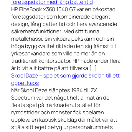
företagsdator med lång batteritid
HP EliteBook x360 1040 G7 var en påkostad
företagsdator som kombinerade elegant
design, lång batteritid och flera avancerade
säkerhetsfunktioner. Med sitt tunna
metallchassi, sin vikbara pekskärm och sin
höga byggkvalitet riktade den sig främst till
yrkesanvändare som ville ha mer än en
traditionell kontorsdator. HP hade under flera
år blivit allt bättre på att tillverka […]
Skool Daze – spelet som gjorde skolan till ett
öppet kaos
När Skool Daze släpptes 1984 till ZX
Spectrum var det något helt annat än de
flesta spel på marknaden. I stället för
rymdstrider och monster fick spelaren
uppleva en kaotisk skoldag där målet var att
stjäla sitt eget betyg ur personalrummets