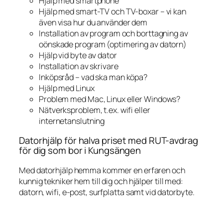
Hjälp med smartphone
Hjälp med smart-TV och TV-boxar – vi kan
även visa hur du använder dem
Installation av program och borttagning av
oönskade program (optimering av datorn)
Hjälp vid byte av dator
Installation av skrivare
Inköpsråd – vad ska man köpa?
Hjälp med Linux
Problem med Mac, Linux eller Windows?
Nätverksproblem, t.ex. wifi eller
internetanslutning
Datorhjälp för halva priset med RUT-avdrag
för dig som bor i Kungsängen
Med datorhjälp hemma kommer en erfaren och
kunnig tekniker hem till dig och hjälper till med:
datorn, wifi, e-post, surfplatta samt vid datorbyte.