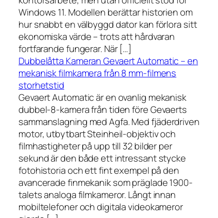
kontorsarbete, men utan officiellt stöd för
Windows 11. Modellen berättar historien om
hur snabbt en välbyggd dator kan förlora sitt
ekonomiska värde – trots att hårdvaran
fortfarande fungerar. När […]
Dubbelåtta Kameran Gevaert Automatic – en
mekanisk filmkamera från 8 mm-filmens
storhetstid
Gevaert Automatic är en ovanlig mekanisk
dubbel-8-kamera från tiden före Gevaerts
sammanslagning med Agfa. Med fjäderdriven
motor, utbytbart Steinheil-objektiv och
filmhastigheter på upp till 32 bilder per
sekund är den både ett intressant stycke
fotohistoria och ett fint exempel på den
avancerade finmekanik som präglade 1900-
talets analoga filmkameror. Långt innan
mobiltelefoner och digitala videokameror