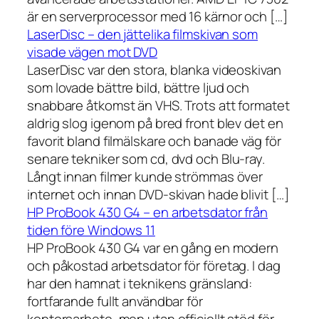
är en serverprocessor med 16 kärnor och […]
LaserDisc – den jättelika filmskivan som
visade vägen mot DVD
LaserDisc var den stora, blanka videoskivan
som lovade bättre bild, bättre ljud och
snabbare åtkomst än VHS. Trots att formatet
aldrig slog igenom på bred front blev det en
favorit bland filmälskare och banade väg för
senare tekniker som cd, dvd och Blu-ray.
Långt innan filmer kunde strömmas över
internet och innan DVD-skivan hade blivit […]
HP ProBook 430 G4 – en arbetsdator från
tiden före Windows 11
HP ProBook 430 G4 var en gång en modern
och påkostad arbetsdator för företag. I dag
har den hamnat i teknikens gränsland:
fortfarande fullt användbar för