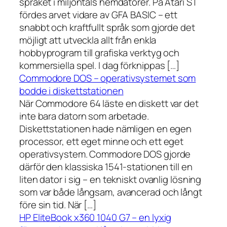
språket i miljontals hemdatorer. På Atari ST
fördes arvet vidare av GFA BASIC – ett
snabbt och kraftfullt språk som gjorde det
möjligt att utveckla allt från enkla
hobbyprogram till grafiska verktyg och
kommersiella spel. I dag förknippas […]
Commodore DOS – operativsystemet som
bodde i diskettstationen
När Commodore 64 läste en diskett var det
inte bara datorn som arbetade.
Diskettstationen hade nämligen en egen
processor, ett eget minne och ett eget
operativsystem. Commodore DOS gjorde
därför den klassiska 1541-stationen till en
liten dator i sig – en tekniskt ovanlig lösning
som var både långsam, avancerad och långt
före sin tid. När […]
HP EliteBook x360 1040 G7 – en lyxig