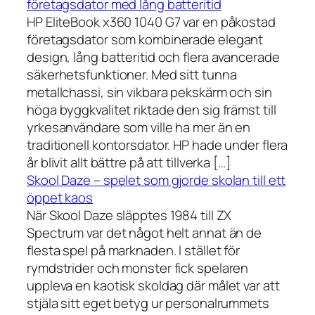
företagsdator med lång batteritid
HP EliteBook x360 1040 G7 var en påkostad
företagsdator som kombinerade elegant
design, lång batteritid och flera avancerade
säkerhetsfunktioner. Med sitt tunna
metallchassi, sin vikbara pekskärm och sin
höga byggkvalitet riktade den sig främst till
yrkesanvändare som ville ha mer än en
traditionell kontorsdator. HP hade under flera
år blivit allt bättre på att tillverka […]
Skool Daze – spelet som gjorde skolan till ett
öppet kaos
När Skool Daze släpptes 1984 till ZX
Spectrum var det något helt annat än de
flesta spel på marknaden. I stället för
rymdstrider och monster fick spelaren
uppleva en kaotisk skoldag där målet var att
stjäla sitt eget betyg ur personalrummets