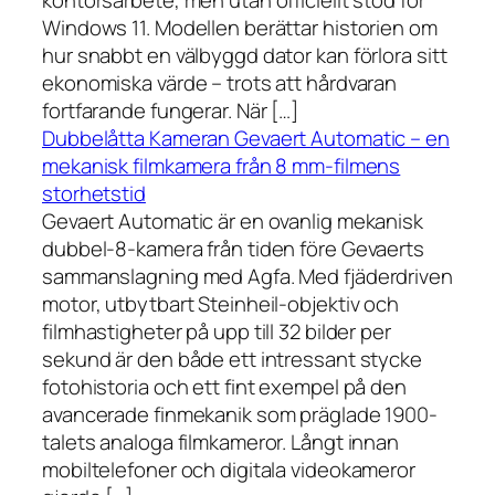
kontorsarbete, men utan officiellt stöd för
Windows 11. Modellen berättar historien om
hur snabbt en välbyggd dator kan förlora sitt
ekonomiska värde – trots att hårdvaran
fortfarande fungerar. När […]
Dubbelåtta Kameran Gevaert Automatic – en
mekanisk filmkamera från 8 mm-filmens
storhetstid
Gevaert Automatic är en ovanlig mekanisk
dubbel-8-kamera från tiden före Gevaerts
sammanslagning med Agfa. Med fjäderdriven
motor, utbytbart Steinheil-objektiv och
filmhastigheter på upp till 32 bilder per
sekund är den både ett intressant stycke
fotohistoria och ett fint exempel på den
avancerade finmekanik som präglade 1900-
talets analoga filmkameror. Långt innan
mobiltelefoner och digitala videokameror