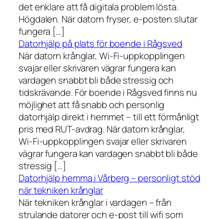
det enklare att få digitala problem lösta.
Högdalen. När datorn fryser, e-posten slutar
fungera […]
Datorhjälp på plats för boende i Rågsved
När datorn krånglar, Wi-Fi-uppkopplingen
svajar eller skrivaren vägrar fungera kan
vardagen snabbt bli både stressig och
tidskrävande. För boende i Rågsved finns nu
möjlighet att få snabb och personlig
datorhjälp direkt i hemmet – till ett förmånligt
pris med RUT-avdrag. När datorn krånglar,
Wi-Fi-uppkopplingen svajar eller skrivaren
vägrar fungera kan vardagen snabbt bli både
stressig […]
Datorhjälp hemma i Vårberg – personligt stöd
när tekniken krånglar
När tekniken krånglar i vardagen – från
strulande datorer och e-post till wifi som