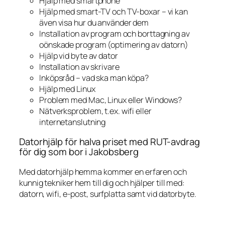
Hjälp med smartphone
Hjälp med smart-TV och TV-boxar – vi kan
även visa hur du använder dem
Installation av program och borttagning av
oönskade program (optimering av datorn)
Hjälp vid byte av dator
Installation av skrivare
Inköpsråd – vad ska man köpa?
Hjälp med Linux
Problem med Mac, Linux eller Windows?
Nätverksproblem, t.ex. wifi eller
internetanslutning
Datorhjälp för halva priset med RUT-avdrag
för dig som bor i Jakobsberg
Med datorhjälp hemma kommer en erfaren och
kunnig tekniker hem till dig och hjälper till med:
datorn, wifi, e-post, surfplatta samt vid datorbyte.