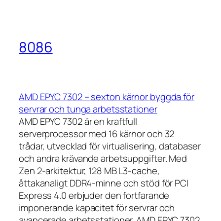
8086
AMD EPYC 7302 – sexton kärnor byggda för
servrar och tunga arbetsstationer
AMD EPYC 7302 är en kraftfull
serverprocessor med 16 kärnor och 32
trådar, utvecklad för virtualisering, databaser
och andra krävande arbetsuppgifter. Med
Zen 2-arkitektur, 128 MB L3-cache,
åttakanaligt DDR4-minne och stöd för PCI
Express 4.0 erbjuder den fortfarande
imponerande kapacitet för servrar och
avancerade arbetsstationer. AMD EPYC 7302