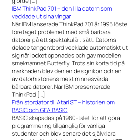
gjorde […]
IBM ThinkPad 701 – den lilla datorn som
vecklade ut sina vingar
När IBM lanserade ThinkPad 701 år 1995 löste
företaget problemet med små bärbara
datorer på ett spektakulärt sätt. Datorns
delade tangentbord vecklade automatiskt ut
sig när locket öppnades och gav modellen
smeknamnet Butterfly. Trots sin korta tid på
marknaden blev den en designikon och en
av datorhistoriens mest minnesvärda
bärbara datorer. När IBM presenterade
ThinkPad […]
Från stordator till Atari ST – historien om
BASIC och GFA BASIC
BASIC skapades på 1960-talet för att göra
programmering tillgänglig för vanliga
studenter och blev senare det självklara