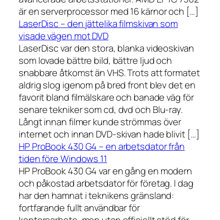
är en serverprocessor med 16 kärnor och […]
LaserDisc – den jättelika filmskivan som
visade vägen mot DVD
LaserDisc var den stora, blanka videoskivan
som lovade bättre bild, bättre ljud och
snabbare åtkomst än VHS. Trots att formatet
aldrig slog igenom på bred front blev det en
favorit bland filmälskare och banade väg för
senare tekniker som cd, dvd och Blu-ray.
Långt innan filmer kunde strömmas över
internet och innan DVD-skivan hade blivit […]
HP ProBook 430 G4 – en arbetsdator från
tiden före Windows 11
HP ProBook 430 G4 var en gång en modern
och påkostad arbetsdator för företag. I dag
har den hamnat i teknikens gränsland:
fortfarande fullt användbar för