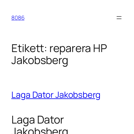
Hoppa
till
8086
innehåll
Etikett:
reparera HP
Jakobsberg
Laga Dator Jakobsberg
Laga Dator
Jakobsberg