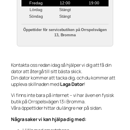
Fredag
12:00
19:00
Lördag
Stängt
Söndag
Stängt
Öppettider för servicebutiken på Orrspelsvägen
13, Bromma
Kontakta oss redan idag så hjälper vi dig att få din
dator att återgå till sitt bästa skick.
Din dator kommer att tacka dig, och du kommer att
uppleva skillnaden med
Laga Dator
!
Vi finns inte bara på internet – vi har även en fysisk
butik på Orrspelsvägen 13 i Bromma.
Våra öppettider hittar du längre ner på sidan.
Några saker vi kan hjälpa dig med: