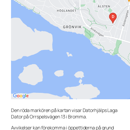
Den röda markören på kartan visar Datorhjälps Laga
Dator på Orrspelsvägen 13 i Bromma.
Avvikelser kan förekomma i öppettiderna på grund