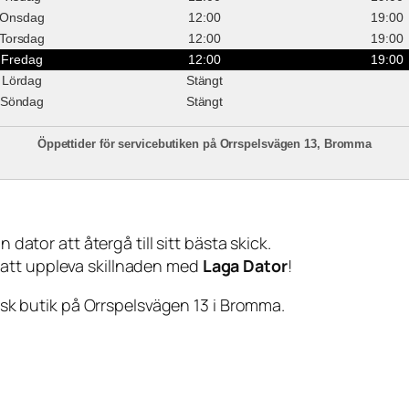
Onsdag
12:00
19:00
Torsdag
12:00
19:00
Fredag
12:00
19:00
Lördag
Stängt
Söndag
Stängt
Öppettider för servicebutiken på Orrspelsvägen 13, Bromma
 dator att återgå till sitt bästa skick.
 att uppleva skillnaden med
Laga Dator
!
sisk butik på Orrspelsvägen 13 i Bromma.