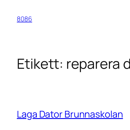
Hoppa
till
8086
innehåll
Etikett:
reparera 
Laga Dator Brunnaskolan