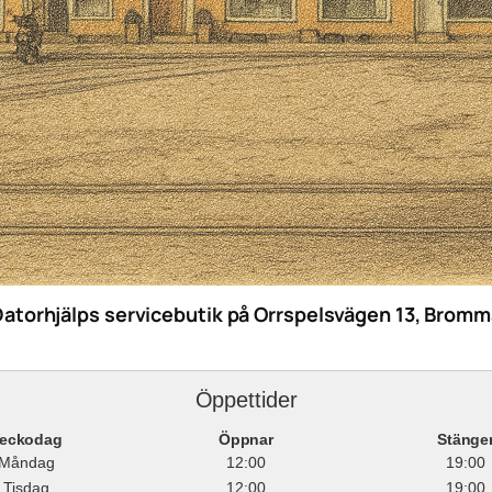
Datorhjälps servicebutik på Orrspelsvägen 13, Bromm
Öppettider
eckodag
Öppnar
Stänge
Måndag
12:00
19:00
Tisdag
12:00
19:00