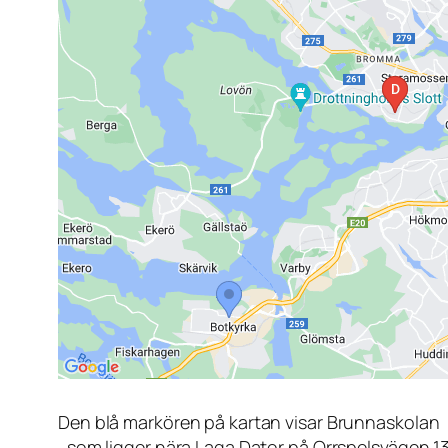
Den blå markören på kartan visar Brunnaskolan
, som ligger nära Laga Dator på Orrspelsvägen 1