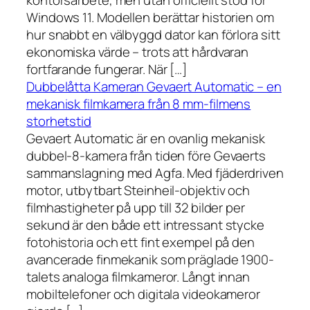
kontorsarbete, men utan officiellt stöd för
Windows 11. Modellen berättar historien om
hur snabbt en välbyggd dator kan förlora sitt
ekonomiska värde – trots att hårdvaran
fortfarande fungerar. När […]
Dubbelåtta Kameran Gevaert Automatic – en
mekanisk filmkamera från 8 mm-filmens
storhetstid
Gevaert Automatic är en ovanlig mekanisk
dubbel-8-kamera från tiden före Gevaerts
sammanslagning med Agfa. Med fjäderdriven
motor, utbytbart Steinheil-objektiv och
filmhastigheter på upp till 32 bilder per
sekund är den både ett intressant stycke
fotohistoria och ett fint exempel på den
avancerade finmekanik som präglade 1900-
talets analoga filmkameror. Långt innan
mobiltelefoner och digitala videokameror