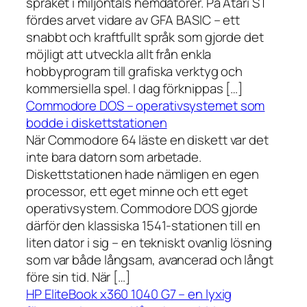
språket i miljontals hemdatorer. På Atari ST
fördes arvet vidare av GFA BASIC – ett
snabbt och kraftfullt språk som gjorde det
möjligt att utveckla allt från enkla
hobbyprogram till grafiska verktyg och
kommersiella spel. I dag förknippas […]
Commodore DOS – operativsystemet som
bodde i diskettstationen
När Commodore 64 läste en diskett var det
inte bara datorn som arbetade.
Diskettstationen hade nämligen en egen
processor, ett eget minne och ett eget
operativsystem. Commodore DOS gjorde
därför den klassiska 1541-stationen till en
liten dator i sig – en tekniskt ovanlig lösning
som var både långsam, avancerad och långt
före sin tid. När […]
HP EliteBook x360 1040 G7 – en lyxig