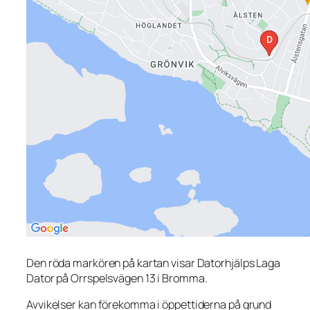
Den röda markören på kartan visar Datorhjälps Laga
Dator på Orrspelsvägen 13 i Bromma.
Avvikelser kan förekomma i öppettiderna på grund