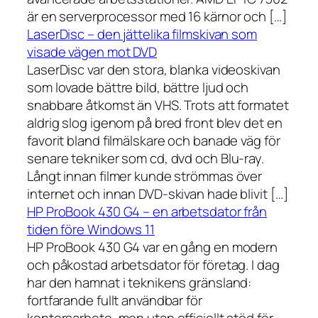
är en serverprocessor med 16 kärnor och […]
LaserDisc – den jättelika filmskivan som
visade vägen mot DVD
LaserDisc var den stora, blanka videoskivan
som lovade bättre bild, bättre ljud och
snabbare åtkomst än VHS. Trots att formatet
aldrig slog igenom på bred front blev det en
favorit bland filmälskare och banade väg för
senare tekniker som cd, dvd och Blu-ray.
Långt innan filmer kunde strömmas över
internet och innan DVD-skivan hade blivit […]
HP ProBook 430 G4 – en arbetsdator från
tiden före Windows 11
HP ProBook 430 G4 var en gång en modern
och påkostad arbetsdator för företag. I dag
har den hamnat i teknikens gränsland:
fortfarande fullt användbar för