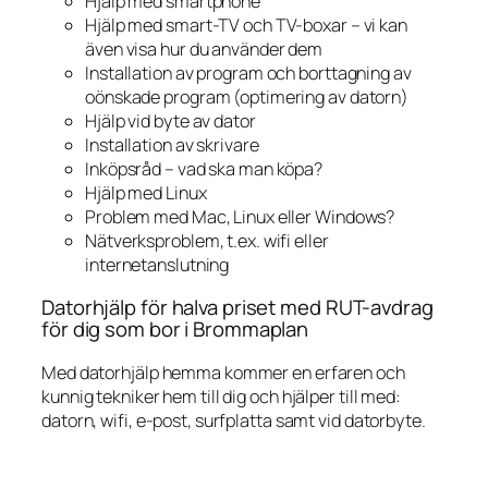
Hjälp med smartphone
Hjälp med smart-TV och TV-boxar – vi kan
även visa hur du använder dem
Installation av program och borttagning av
oönskade program (optimering av datorn)
Hjälp vid byte av dator
Installation av skrivare
Inköpsråd – vad ska man köpa?
Hjälp med Linux
Problem med Mac, Linux eller Windows?
Nätverksproblem, t.ex. wifi eller
internetanslutning
Datorhjälp för halva priset med RUT-avdrag
för dig som bor i Brommaplan
Med datorhjälp hemma kommer en erfaren och
kunnig tekniker hem till dig och hjälper till med:
datorn, wifi, e-post, surfplatta samt vid datorbyte.