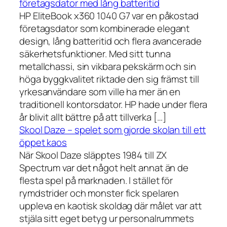
företagsdator med lång batteritid
HP EliteBook x360 1040 G7 var en påkostad
företagsdator som kombinerade elegant
design, lång batteritid och flera avancerade
säkerhetsfunktioner. Med sitt tunna
metallchassi, sin vikbara pekskärm och sin
höga byggkvalitet riktade den sig främst till
yrkesanvändare som ville ha mer än en
traditionell kontorsdator. HP hade under flera
år blivit allt bättre på att tillverka […]
Skool Daze – spelet som gjorde skolan till ett
öppet kaos
När Skool Daze släpptes 1984 till ZX
Spectrum var det något helt annat än de
flesta spel på marknaden. I stället för
rymdstrider och monster fick spelaren
uppleva en kaotisk skoldag där målet var att
stjäla sitt eget betyg ur personalrummets