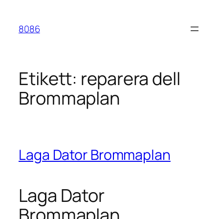
Hoppa
till
8086
innehåll
Etikett:
reparera dell
Brommaplan
Laga Dator Brommaplan
Laga Dator
Brommaplan