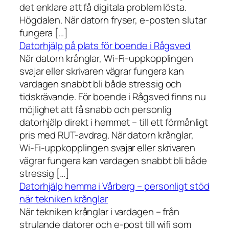
det enklare att få digitala problem lösta.
Högdalen. När datorn fryser, e-posten slutar
fungera […]
Datorhjälp på plats för boende i Rågsved
När datorn krånglar, Wi-Fi-uppkopplingen
svajar eller skrivaren vägrar fungera kan
vardagen snabbt bli både stressig och
tidskrävande. För boende i Rågsved finns nu
möjlighet att få snabb och personlig
datorhjälp direkt i hemmet – till ett förmånligt
pris med RUT-avdrag. När datorn krånglar,
Wi-Fi-uppkopplingen svajar eller skrivaren
vägrar fungera kan vardagen snabbt bli både
stressig […]
Datorhjälp hemma i Vårberg – personligt stöd
när tekniken krånglar
När tekniken krånglar i vardagen – från
strulande datorer och e-post till wifi som