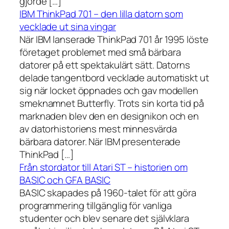
gjorde […]
IBM ThinkPad 701 – den lilla datorn som
vecklade ut sina vingar
När IBM lanserade ThinkPad 701 år 1995 löste
företaget problemet med små bärbara
datorer på ett spektakulärt sätt. Datorns
delade tangentbord vecklade automatiskt ut
sig när locket öppnades och gav modellen
smeknamnet Butterfly. Trots sin korta tid på
marknaden blev den en designikon och en
av datorhistoriens mest minnesvärda
bärbara datorer. När IBM presenterade
ThinkPad […]
Från stordator till Atari ST – historien om
BASIC och GFA BASIC
BASIC skapades på 1960-talet för att göra
programmering tillgänglig för vanliga
studenter och blev senare det självklara