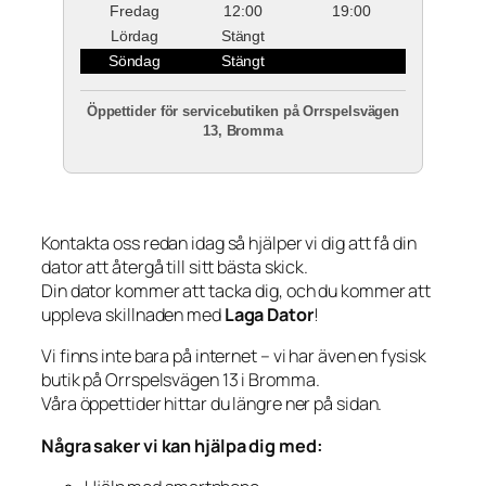
Fredag
12:00
19:00
Lördag
Stängt
Söndag
Stängt
Öppettider för servicebutiken på Orrspelsvägen
13, Bromma
Kontakta oss redan idag så hjälper vi dig att få din
dator att återgå till sitt bästa skick.
Din dator kommer att tacka dig, och du kommer att
uppleva skillnaden med
Laga Dator
!
Vi finns inte bara på internet – vi har även en fysisk
butik på Orrspelsvägen 13 i Bromma.
Våra öppettider hittar du längre ner på sidan.
Några saker vi kan hjälpa dig med: