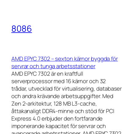
8086
AMD EPYC 7302 – sexton kärnor byggda för
servrar och tunga arbetsstationer
AMD EPYC 7302 är en kraftfull
serverprocessor med 16 kärnor och 32
trådar, utvecklad för virtualisering, databaser
och andra krävande arbetsuppgifter. Med
Zen 2-arkitektur, 128 MB L3-cache,
åttakanaligt DDR4-minne och stöd för PCI
Express 4.0 erbjuder den fortfarande
imponerande kapacitet för servrar och
avancerade arbetsstationer. AMD EPYC 7302