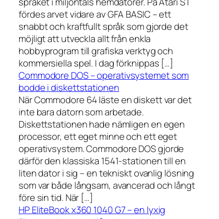
språket i miljontals hemdatorer. På Atari ST
fördes arvet vidare av GFA BASIC – ett
snabbt och kraftfullt språk som gjorde det
möjligt att utveckla allt från enkla
hobbyprogram till grafiska verktyg och
kommersiella spel. I dag förknippas […]
Commodore DOS – operativsystemet som
bodde i diskettstationen
När Commodore 64 läste en diskett var det
inte bara datorn som arbetade.
Diskettstationen hade nämligen en egen
processor, ett eget minne och ett eget
operativsystem. Commodore DOS gjorde
därför den klassiska 1541-stationen till en
liten dator i sig – en tekniskt ovanlig lösning
som var både långsam, avancerad och långt
före sin tid. När […]
HP EliteBook x360 1040 G7 – en lyxig