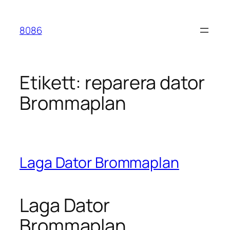
Hoppa
till
8086
innehåll
Etikett:
reparera dator
Brommaplan
Laga Dator Brommaplan
Laga Dator
Brommaplan