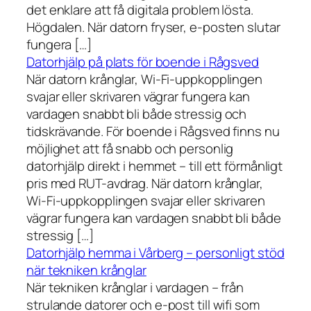
det enklare att få digitala problem lösta.
Högdalen. När datorn fryser, e-posten slutar
fungera […]
Datorhjälp på plats för boende i Rågsved
När datorn krånglar, Wi-Fi-uppkopplingen
svajar eller skrivaren vägrar fungera kan
vardagen snabbt bli både stressig och
tidskrävande. För boende i Rågsved finns nu
möjlighet att få snabb och personlig
datorhjälp direkt i hemmet – till ett förmånligt
pris med RUT-avdrag. När datorn krånglar,
Wi-Fi-uppkopplingen svajar eller skrivaren
vägrar fungera kan vardagen snabbt bli både
stressig […]
Datorhjälp hemma i Vårberg – personligt stöd
när tekniken krånglar
När tekniken krånglar i vardagen – från
strulande datorer och e-post till wifi som