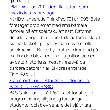
gjorde […]
IBM ThinkPad 701 – den lilla datorn som
vecklade ut sina vingar
När IBM lanserade ThinkPad 701 år 1995 löste
företaget problemet med små bärbara
datorer på ett spektakulärt sätt. Datorns
delade tangentbord vecklade automatiskt ut
sig när locket öppnades och gav modellen
smeknamnet Butterfly. Trots sin korta tid på
marknaden blev den en designikon och en
av datorhistoriens mest minnesvärda
bärbara datorer. När IBM presenterade
ThinkPad […]
Från stordator till Atari ST – historien om
BASIC och GFA BASIC
BASIC skapades på 1960-talet för att göra
programmering tillgänglig för vanliga
studenter och blev senare det självklara