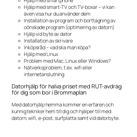
Hjälp med smartphone
Hjälp med smart-TV och TV-boxar – vi kan
även visa hur du använder dem
Installation av program och borttagning av
oönskade program (optimering av datorn)
Hjälp vid byte av dator
Installation av skrivare
Inköpsråd – vad ska man köpa?
Hjälp med Linux
Problem med Mac, Linux eller Windows?
Nätverksproblem, t.ex. wifi eller
internetanslutning
Datorhjälp för halva priset med RUT-avdrag
för dig som bor i Brommaplan
Med datorhjälp hemma kommer en erfaren och
kunnig tekniker hem till dig och hjälper till med:
datorn, wifi, e-post, surfplatta samt vid datorbyte.