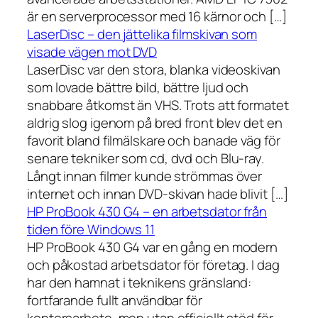
är en serverprocessor med 16 kärnor och […]
LaserDisc – den jättelika filmskivan som
visade vägen mot DVD
LaserDisc var den stora, blanka videoskivan
som lovade bättre bild, bättre ljud och
snabbare åtkomst än VHS. Trots att formatet
aldrig slog igenom på bred front blev det en
favorit bland filmälskare och banade väg för
senare tekniker som cd, dvd och Blu-ray.
Långt innan filmer kunde strömmas över
internet och innan DVD-skivan hade blivit […]
HP ProBook 430 G4 – en arbetsdator från
tiden före Windows 11
HP ProBook 430 G4 var en gång en modern
och påkostad arbetsdator för företag. I dag
har den hamnat i teknikens gränsland:
fortfarande fullt användbar för