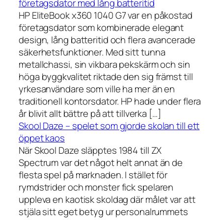
företagsdator med lång batteritid
HP EliteBook x360 1040 G7 var en påkostad
företagsdator som kombinerade elegant
design, lång batteritid och flera avancerade
säkerhetsfunktioner. Med sitt tunna
metallchassi, sin vikbara pekskärm och sin
höga byggkvalitet riktade den sig främst till
yrkesanvändare som ville ha mer än en
traditionell kontorsdator. HP hade under flera
år blivit allt bättre på att tillverka […]
Skool Daze – spelet som gjorde skolan till ett
öppet kaos
När Skool Daze släpptes 1984 till ZX
Spectrum var det något helt annat än de
flesta spel på marknaden. I stället för
rymdstrider och monster fick spelaren
uppleva en kaotisk skoldag där målet var att
stjäla sitt eget betyg ur personalrummets