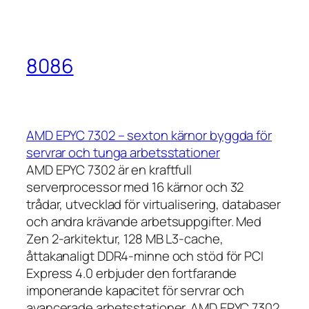
8086
AMD EPYC 7302 – sexton kärnor byggda för
servrar och tunga arbetsstationer
AMD EPYC 7302 är en kraftfull
serverprocessor med 16 kärnor och 32
trådar, utvecklad för virtualisering, databaser
och andra krävande arbetsuppgifter. Med
Zen 2-arkitektur, 128 MB L3-cache,
åttakanaligt DDR4-minne och stöd för PCI
Express 4.0 erbjuder den fortfarande
imponerande kapacitet för servrar och
avancerade arbetsstationer. AMD EPYC 7302