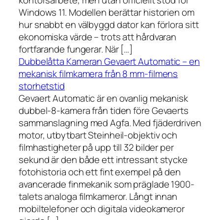
kontorsarbete, men utan officiellt stöd för
Windows 11. Modellen berättar historien om
hur snabbt en välbyggd dator kan förlora sitt
ekonomiska värde – trots att hårdvaran
fortfarande fungerar. När […]
Dubbelåtta Kameran Gevaert Automatic – en
mekanisk filmkamera från 8 mm-filmens
storhetstid
Gevaert Automatic är en ovanlig mekanisk
dubbel-8-kamera från tiden före Gevaerts
sammanslagning med Agfa. Med fjäderdriven
motor, utbytbart Steinheil-objektiv och
filmhastigheter på upp till 32 bilder per
sekund är den både ett intressant stycke
fotohistoria och ett fint exempel på den
avancerade finmekanik som präglade 1900-
talets analoga filmkameror. Långt innan
mobiltelefoner och digitala videokameror