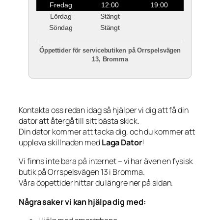
Fredag
12:00
19:00
Lördag
Stängt
Söndag
Stängt
Öppettider för servicebutiken på Orrspelsvägen
13, Bromma
Kontakta oss redan idag så hjälper vi dig att få din
dator att återgå till sitt bästa skick.
Din dator kommer att tacka dig, och du kommer att
uppleva skillnaden med
Laga Dator
!
Vi finns inte bara på internet – vi har även en fysisk
butik på Orrspelsvägen 13 i Bromma.
Våra öppettider hittar du längre ner på sidan.
Några saker vi kan hjälpa dig med: