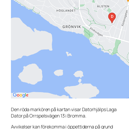
Den röda markören på kartan visar Datorhjälps Laga
Dator på Orrspelsvägen 13 i Bromma.
Avvikelser kan förekomma i öppettiderna på grund