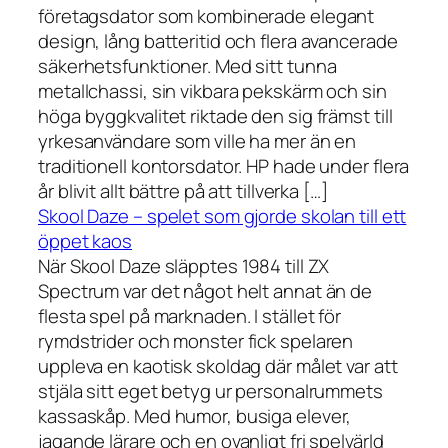
företagsdator som kombinerade elegant
design, lång batteritid och flera avancerade
säkerhetsfunktioner. Med sitt tunna
metallchassi, sin vikbara pekskärm och sin
höga byggkvalitet riktade den sig främst till
yrkesanvändare som ville ha mer än en
traditionell kontorsdator. HP hade under flera
år blivit allt bättre på att tillverka […]
Skool Daze – spelet som gjorde skolan till ett
öppet kaos
När Skool Daze släpptes 1984 till ZX
Spectrum var det något helt annat än de
flesta spel på marknaden. I stället för
rymdstrider och monster fick spelaren
uppleva en kaotisk skoldag där målet var att
stjäla sitt eget betyg ur personalrummets
kassaskåp. Med humor, busiga elever,
jagande lärare och en ovanligt fri spelvärld