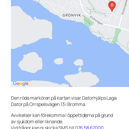
Den röda markören på kartan visar Datorhjälps Laga
Dator på Orrspelsvägen 13 i Bromma.
Avvikelser kan förekomma i öppettiderna på grund
av sjukdom eller liknande.
Vid frågor kan ni skicka SMS till
076 58 67000
.