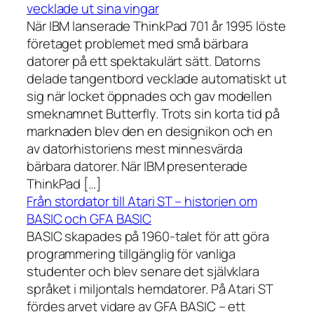
vecklade ut sina vingar
När IBM lanserade ThinkPad 701 år 1995 löste
företaget problemet med små bärbara
datorer på ett spektakulärt sätt. Datorns
delade tangentbord vecklade automatiskt ut
sig när locket öppnades och gav modellen
smeknamnet Butterfly. Trots sin korta tid på
marknaden blev den en designikon och en
av datorhistoriens mest minnesvärda
bärbara datorer. När IBM presenterade
ThinkPad […]
Från stordator till Atari ST – historien om
BASIC och GFA BASIC
BASIC skapades på 1960-talet för att göra
programmering tillgänglig för vanliga
studenter och blev senare det självklara
språket i miljontals hemdatorer. På Atari ST
fördes arvet vidare av GFA BASIC – ett