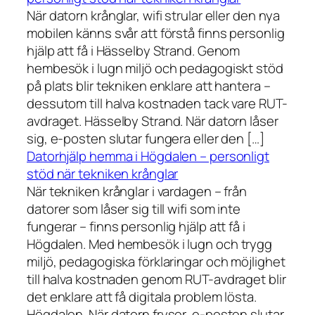
När datorn krånglar, wifi strular eller den nya
mobilen känns svår att förstå finns personlig
hjälp att få i Hässelby Strand. Genom
hembesök i lugn miljö och pedagogiskt stöd
på plats blir tekniken enklare att hantera –
dessutom till halva kostnaden tack vare RUT-
avdraget. Hässelby Strand. När datorn låser
sig, e-posten slutar fungera eller den […]
Datorhjälp hemma i Högdalen – personligt
stöd när tekniken krånglar
När tekniken krånglar i vardagen – från
datorer som låser sig till wifi som inte
fungerar – finns personlig hjälp att få i
Högdalen. Med hembesök i lugn och trygg
miljö, pedagogiska förklaringar och möjlighet
till halva kostnaden genom RUT-avdraget blir
det enklare att få digitala problem lösta.
Högdalen. När datorn fryser, e-posten slutar