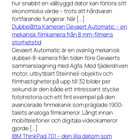
hur snabbt en välbyggd dator kan förlora sitt
ekonomiska värde – trots att hårdvaran
fortfarande fungerar. När […]
Dubbelåtta Kameran Gevaert Automatic – en
mekanisk filmkamera från 8 mm-filmens
storhetstid
Gevaert Automatic är en ovanlig mekanisk
dubbel-8-kamera från tiden före Gevaerts
sammanslagning med Agfa. Med fjäderdriven
motor, utbytbart Steinheil-objektiv och
filmhastigheter på upp till 32 bilder per
sekund är den både ett intressant stycke
fotohistoria och ett fint exempel på den
avancerade finmekanik som präglade 1900-
talets analoga filmkameror. Långt innan
mobiltelefoner och digitala videokameror
gjorde […]
IBM ThinkPad 701 – den lilla datorn som