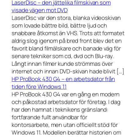
LaserDisc – den jättelika filmskivan som
visade vägen mot DVD
LaserDisc var den stora, blanka videoskivan
som lovade bättre bild, bättre ljud och
snabbare åtkomst än VHS. Trots att formatet
aldrig slog igenom på bred front blev det en
favorit bland filmälskare och banade väg för
senare tekniker som cd, dvd och Blu-ray.
Långt innan filmer kunde strömmas över
internet och innan DVD-skivan hade blivit […]
HP ProBook 430 G4 – en arbetsdator från
tiden före Windows 11
HP ProBook 430 G4 var en gång en modern
och påkostad arbetsdator för företag. I dag
har den hamnat i teknikens gränsland:
fortfarande fullt användbar för
kontorsarbete, men utan officiellt stöd för
Windows 11. Modellen berättar historien om