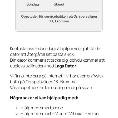
Söndag
Stängt
Öppettider för servicebutiken på Orrspelsvägen
13, Bromma
Kontakta oss redan idag så hjälper vi dig att få din
dator att återgå till sitt bästa skick.
Din dator kommer att tacka dig, och du kommer att
uppleva skillnaden med
Laga Dator
!
Vi finns inte bara på internet – vi har även en fysisk
butik på Orrspelsvägen 13 i Bromma.
Våra öppettider hittar du längre ner på sidan.
Några saker vi kan hjälpa dig med:
Hjälp med smartphone
Hjälp med smart-TV och TV-boxar – vi kan