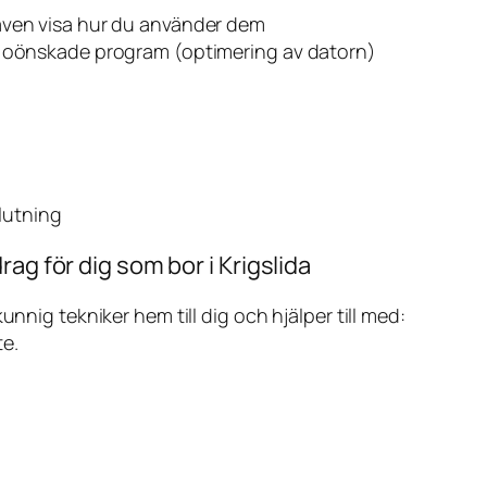
även visa hur du använder dem
v oönskade program (optimering av datorn)
slutning
ag för dig som bor i Krigslida
ig tekniker hem till dig och hjälper till med:
te.