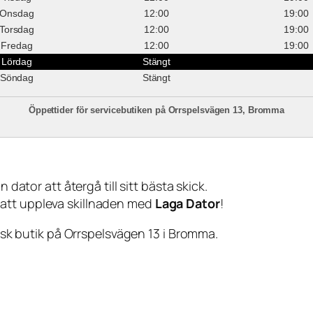
Onsdag
12:00
19:00
Torsdag
12:00
19:00
Fredag
12:00
19:00
Lördag
Stängt
Söndag
Stängt
Öppettider för servicebutiken på Orrspelsvägen 13, Bromma
 dator att återgå till sitt bästa skick.
 att uppleva skillnaden med
Laga Dator
!
sisk butik på Orrspelsvägen 13 i Bromma.