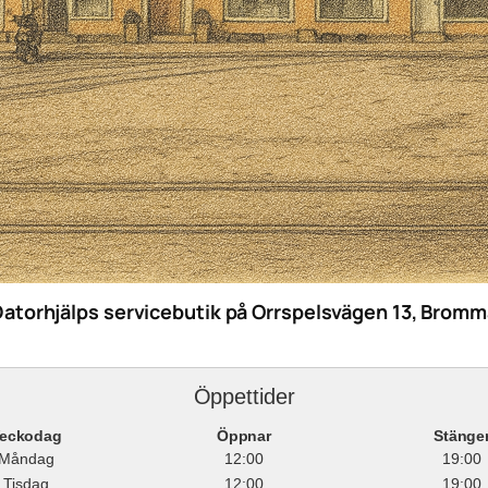
Datorhjälps servicebutik på Orrspelsvägen 13, Bromm
Öppettider
eckodag
Öppnar
Stänge
Måndag
12:00
19:00
Tisdag
12:00
19:00