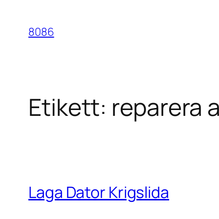
Hoppa
till
8086
innehåll
Etikett:
reparera a
Laga Dator Krigslida