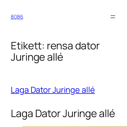
Hoppa
till
8086
innehåll
Etikett:
rensa dator
Juringe allé
Laga Dator Juringe allé
Laga Dator Juringe allé