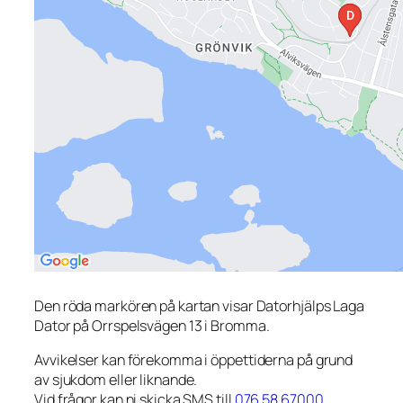
Den röda markören på kartan visar Datorhjälps Laga
Dator på Orrspelsvägen 13 i Bromma.
Avvikelser kan förekomma i öppettiderna på grund
av sjukdom eller liknande.
Vid frågor kan ni skicka SMS till
076 58 67000
.