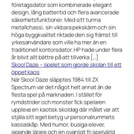
företagsdator som kombinerade elegant
design, lång batteritid och flera avancerade
säkerhetsfunktioner. Med sitt tunna
metallchassi, sin vikbara pekskärm och sin
höga byggkvalitet riktade den sig främst till
yrkesanvändare som ville ha mer än en
traditionell kontorsdator. HP hade under flera
år blivit allt bättre på att tillverka […]
Skool Daze – spelet som gjorde skolan till ett
öppet kaos
När Skool Daze släpptes 1984 till ZX
Spectrum var det något helt annat än de
flesta spel på marknaden. I stället för
rymdstrider och monster fick spelaren
uppleva en kaotisk skoldag där målet var att
stjäla sitt eget betyg ur personalrummets
kassaskåp. Med humor, busiga elever,
jagande lärare och en ovanligt fri spelvärld