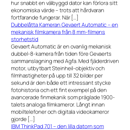
hur snabbt en välbyggd dator kan förlora sitt
ekonomiska värde – trots att hårdvaran
fortfarande fungerar. När […]
Dubbelåtta Kameran Gevaert Automatic – en
mekanisk filmkamera från 8 mm-filmens
storhetstid
Gevaert Automatic är en ovanlig mekanisk
dubbel-8-kamera från tiden före Gevaerts
sammanslagning med Agfa. Med fjäderdriven
motor, utbytbart Steinheil-objektiv och
filmhastigheter på upp till 32 bilder per
sekund är den både ett intressant stycke
fotohistoria och ett fint exempel på den
avancerade finmekanik som präglade 1900-
talets analoga filmkameror. Långt innan
mobiltelefoner och digitala videokameror
gjorde […]
IBM ThinkPad 701 – den lilla datorn som