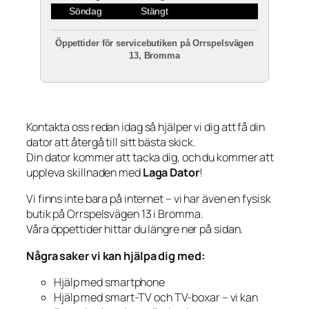
Söndag
Stängt
Öppettider för servicebutiken på Orrspelsvägen
13, Bromma
Kontakta oss redan idag så hjälper vi dig att få din
dator att återgå till sitt bästa skick.
Din dator kommer att tacka dig, och du kommer att
uppleva skillnaden med
Laga Dator
!
Vi finns inte bara på internet – vi har även en fysisk
butik på Orrspelsvägen 13 i Bromma.
Våra öppettider hittar du längre ner på sidan.
Några saker vi kan hjälpa dig med:
Hjälp med smartphone
Hjälp med smart-TV och TV-boxar – vi kan