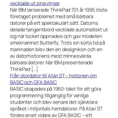
vecklade ut sina vingar
När IBM lanserade ThinkPad 701 år 1995 löste
företaget problemet med små bärbara
datorer på ett spektakulärt sätt. Datorns
delade tangentbord vecklade automatiskt ut
sig när locket öppnades och gav modellen
smeknamnet Butterfly. Trots sin korta tid på
marknaden blev den en designikon och en
av datorhistoriens mest minnesvärda
bärbara datorer. När IBM presenterade
ThinkPad […]
Från stordator till Atari ST – historien om
BASIC och GFA BASIC
BASIC skapades på 1960-talet för att göra
programmering tillgänglig för vanliga
studenter och blev senare det självklara
språket i miljontals hemdatorer. På Atari ST
fördes arvet vidare av GFA BASIC – ett