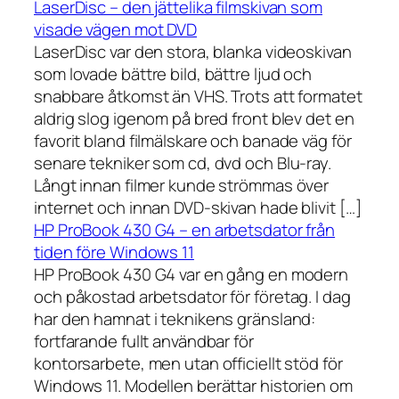
LaserDisc – den jättelika filmskivan som
visade vägen mot DVD
LaserDisc var den stora, blanka videoskivan
som lovade bättre bild, bättre ljud och
snabbare åtkomst än VHS. Trots att formatet
aldrig slog igenom på bred front blev det en
favorit bland filmälskare och banade väg för
senare tekniker som cd, dvd och Blu-ray.
Långt innan filmer kunde strömmas över
internet och innan DVD-skivan hade blivit […]
HP ProBook 430 G4 – en arbetsdator från
tiden före Windows 11
HP ProBook 430 G4 var en gång en modern
och påkostad arbetsdator för företag. I dag
har den hamnat i teknikens gränsland:
fortfarande fullt användbar för
kontorsarbete, men utan officiellt stöd för
Windows 11. Modellen berättar historien om