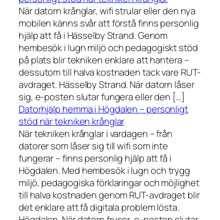
När datorn krånglar, wifi strular eller den nya
mobilen känns svår att förstå finns personlig
hjälp att få i Hässelby Strand. Genom
hembesök i lugn miljö och pedagogiskt stöd
på plats blir tekniken enklare att hantera –
dessutom till halva kostnaden tack vare RUT-
avdraget. Hässelby Strand. När datorn låser
sig, e-posten slutar fungera eller den […]
Datorhjälp hemma i Högdalen – personligt
stöd när tekniken krånglar
När tekniken krånglar i vardagen – från
datorer som låser sig till wifi som inte
fungerar – finns personlig hjälp att få i
Högdalen. Med hembesök i lugn och trygg
miljö, pedagogiska förklaringar och möjlighet
till halva kostnaden genom RUT-avdraget blir
det enklare att få digitala problem lösta.
Högdalen. När datorn fryser, e-posten slutar