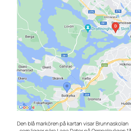
Den blå markören på kartan visar Brunnaskolan
, som ligger nära Laga Dator på Orrspelsvägen 1