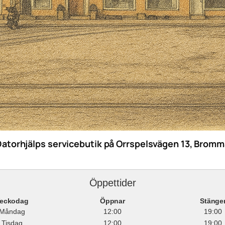
Datorhjälps servicebutik på Orrspelsvägen 13, Bromm
Öppettider
eckodag
Öppnar
Stänge
Måndag
12:00
19:00
Tisdag
12:00
19:00