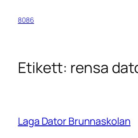
Hoppa
till
8086
innehåll
Etikett:
rensa dat
Laga Dator Brunnaskolan