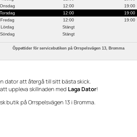
Onsdag
12:00
19:00
Torsdag
12:00
19:00
Fredag
12:00
19:00
Lördag
Stängt
Söndag
Stängt
Öppettider för servicebutiken på Orrspelsvägen 13, Bromma
 dator att återgå till sitt bästa skick.
 att uppleva skillnaden med
Laga Dator
!
sisk butik på Orrspelsvägen 13 i Bromma.