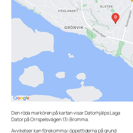
Den röda markören på kartan visar Datorhjälps Laga
Dator på Orrspelsvägen 13 i Bromma.
Avvikelser kan förekomma i öppettiderna på grund