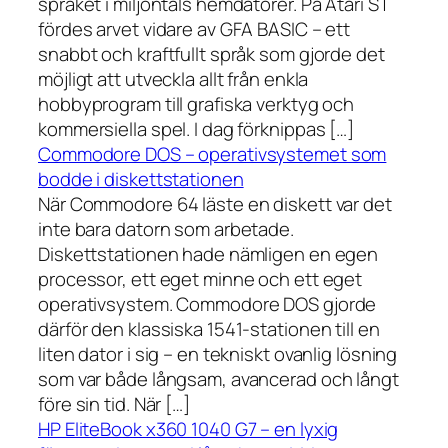
språket i miljontals hemdatorer. På Atari ST
fördes arvet vidare av GFA BASIC – ett
snabbt och kraftfullt språk som gjorde det
möjligt att utveckla allt från enkla
hobbyprogram till grafiska verktyg och
kommersiella spel. I dag förknippas […]
Commodore DOS – operativsystemet som
bodde i diskettstationen
När Commodore 64 läste en diskett var det
inte bara datorn som arbetade.
Diskettstationen hade nämligen en egen
processor, ett eget minne och ett eget
operativsystem. Commodore DOS gjorde
därför den klassiska 1541-stationen till en
liten dator i sig – en tekniskt ovanlig lösning
som var både långsam, avancerad och långt
före sin tid. När […]
HP EliteBook x360 1040 G7 – en lyxig