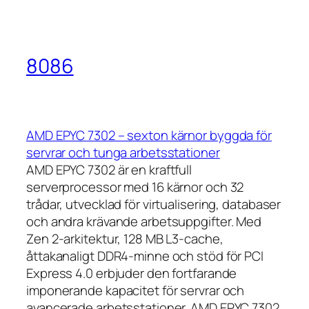
8086
AMD EPYC 7302 – sexton kärnor byggda för
servrar och tunga arbetsstationer
AMD EPYC 7302 är en kraftfull
serverprocessor med 16 kärnor och 32
trådar, utvecklad för virtualisering, databaser
och andra krävande arbetsuppgifter. Med
Zen 2-arkitektur, 128 MB L3-cache,
åttakanaligt DDR4-minne och stöd för PCI
Express 4.0 erbjuder den fortfarande
imponerande kapacitet för servrar och
avancerade arbetsstationer. AMD EPYC 7302