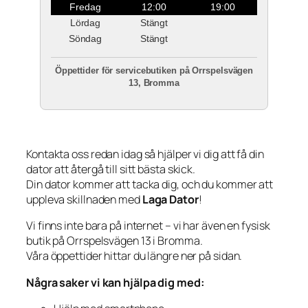
Fredag
12:00
19:00
Lördag
Stängt
Söndag
Stängt
Öppettider för servicebutiken på Orrspelsvägen
13, Bromma
Kontakta oss redan idag så hjälper vi dig att få din
dator att återgå till sitt bästa skick.
Din dator kommer att tacka dig, och du kommer att
uppleva skillnaden med
Laga Dator
!
Vi finns inte bara på internet – vi har även en fysisk
butik på Orrspelsvägen 13 i Bromma.
Våra öppettider hittar du längre ner på sidan.
Några saker vi kan hjälpa dig med: