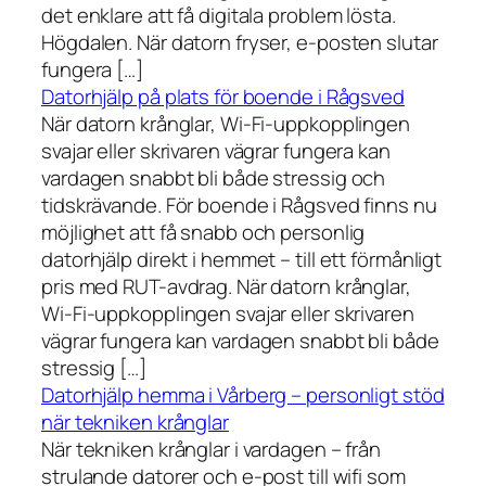
det enklare att få digitala problem lösta.
Högdalen. När datorn fryser, e-posten slutar
fungera […]
Datorhjälp på plats för boende i Rågsved
När datorn krånglar, Wi-Fi-uppkopplingen
svajar eller skrivaren vägrar fungera kan
vardagen snabbt bli både stressig och
tidskrävande. För boende i Rågsved finns nu
möjlighet att få snabb och personlig
datorhjälp direkt i hemmet – till ett förmånligt
pris med RUT-avdrag. När datorn krånglar,
Wi-Fi-uppkopplingen svajar eller skrivaren
vägrar fungera kan vardagen snabbt bli både
stressig […]
Datorhjälp hemma i Vårberg – personligt stöd
när tekniken krånglar
När tekniken krånglar i vardagen – från
strulande datorer och e-post till wifi som