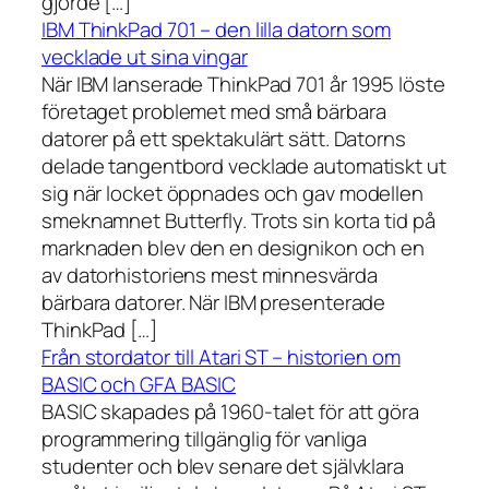
gjorde […]
IBM ThinkPad 701 – den lilla datorn som
vecklade ut sina vingar
När IBM lanserade ThinkPad 701 år 1995 löste
företaget problemet med små bärbara
datorer på ett spektakulärt sätt. Datorns
delade tangentbord vecklade automatiskt ut
sig när locket öppnades och gav modellen
smeknamnet Butterfly. Trots sin korta tid på
marknaden blev den en designikon och en
av datorhistoriens mest minnesvärda
bärbara datorer. När IBM presenterade
ThinkPad […]
Från stordator till Atari ST – historien om
BASIC och GFA BASIC
BASIC skapades på 1960-talet för att göra
programmering tillgänglig för vanliga
studenter och blev senare det självklara