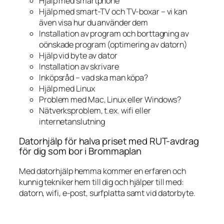
Hjälp med smartphone
Hjälp med smart-TV och TV-boxar – vi kan
även visa hur du använder dem
Installation av program och borttagning av
oönskade program (optimering av datorn)
Hjälp vid byte av dator
Installation av skrivare
Inköpsråd – vad ska man köpa?
Hjälp med Linux
Problem med Mac, Linux eller Windows?
Nätverksproblem, t.ex. wifi eller
internetanslutning
Datorhjälp för halva priset med RUT-avdrag
för dig som bor i Brommaplan
Med datorhjälp hemma kommer en erfaren och
kunnig tekniker hem till dig och hjälper till med:
datorn, wifi, e-post, surfplatta samt vid datorbyte.