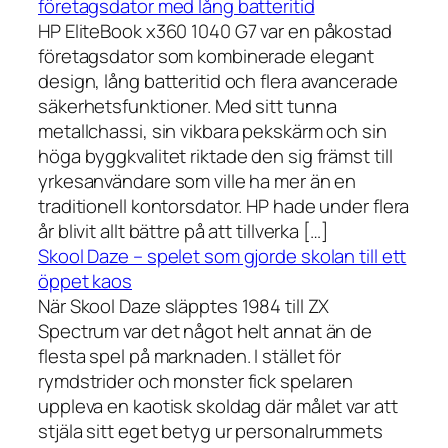
företagsdator med lång batteritid
HP EliteBook x360 1040 G7 var en påkostad
företagsdator som kombinerade elegant
design, lång batteritid och flera avancerade
säkerhetsfunktioner. Med sitt tunna
metallchassi, sin vikbara pekskärm och sin
höga byggkvalitet riktade den sig främst till
yrkesanvändare som ville ha mer än en
traditionell kontorsdator. HP hade under flera
år blivit allt bättre på att tillverka […]
Skool Daze – spelet som gjorde skolan till ett
öppet kaos
När Skool Daze släpptes 1984 till ZX
Spectrum var det något helt annat än de
flesta spel på marknaden. I stället för
rymdstrider och monster fick spelaren
uppleva en kaotisk skoldag där målet var att
stjäla sitt eget betyg ur personalrummets