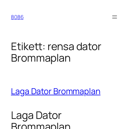
Hoppa
till
8086
innehåll
Etikett:
rensa dator
Brommaplan
Laga Dator Brommaplan
Laga Dator
Brommaplan