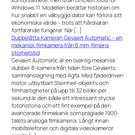
kontorsarbete, men utan officiellt stöd för
Windows 11. Modellen berättar historien om
hur snabbt en välbyggd dator kan förlora sitt
ekonomiska värde – trots att hårdvaran
fortfarande fungerar. När […]
Dubbelåtta Kameran Gevaert Automatic – en
mekanisk filmkamera från 8 mm-filmens
storhetstid
Gevaert Automatic är en ovanlig mekanisk
dubbel-8-kamera från tiden före Gevaerts
sammanslagning med Agfa. Med fjäderdriven
motor, utbytbart Steinheil-objektiv och
filmhastigheter på upp till 32 bilder per
sekund är den både ett intressant stycke
fotohistoria och ett fint exempel på den
avancerade finmekanik som präglade 1900-
talets analoga filmkameror. Långt innan
mobiltelefoner och digitala videokameror