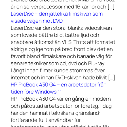
är en serverprocessor med 16 kärnor och […]
LaserDisc – den jättelika filmskivan som
visade vägen mot DVD
LaserDisc var den stora, blanka videoskivan
som lovade bättre bild, bättre ljud och
snabbare åtkomst än VHS. Trots att formatet
aldrig slog igenom på bred front blev det en
favorit bland filmälskare och banade väg för
senare tekniker som cd, dvd och Blu-ray.
Långt innan filmer kunde strömmas över
internet och innan DVD-skivan hade blivit […]
HP ProBook 430 G4 – en arbetsdator från
tiden före Windows 11
HP ProBook 430 G4 var en gång en modern
och påkostad arbetsdator för företag. I dag
har den hamnat i teknikens gränsland:
fortfarande fullt användbar för