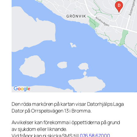
Den röda markören på kartan visar Datorhjälps Laga
Dator på Orrspelsvägen 13 i Bromma.
Avvikelser kan förekomma i öppettiderna på grund
av sjukdom eller liknande.
Vid frågor kan ni skicka SMS till
076 58 67000
.