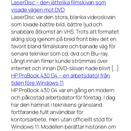
LaserDisc – den jättelika filmskivan som
visade vägen mot DVD
LaserDisc var den stora, blanka videoskivan
som lovade bättre bild, bättre ljud och
snabbare åtkomst än VHS. Trots att formatet
aldrig slog igenom på bred front blev det en
favorit bland filmälskare och banade väg för
senare tekniker som cd, dvd och Blu-ray.
Långt innan filmer kunde strömmas över
internet och innan DVD-skivan hade blivit […]
HP ProBook 430 G4 – en arbetsdator från
tiden före Windows 11
HP ProBook 430 G4 var en gång en modern
och påkostad arbetsdator för företag. I dag
har den hamnat i teknikens gränsland:
fortfarande fullt användbar för
kontorsarbete, men utan officiellt stöd för
Windows 11. Modellen berättar historien om