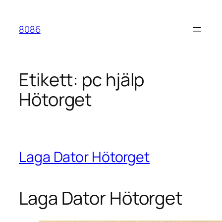
Hoppa
till
8086
innehåll
Etikett:
pc hjälp
Hötorget
Laga Dator Hötorget
Laga Dator Hötorget