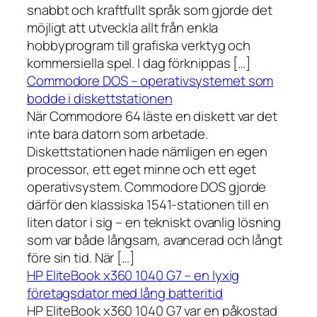
snabbt och kraftfullt språk som gjorde det
möjligt att utveckla allt från enkla
hobbyprogram till grafiska verktyg och
kommersiella spel. I dag förknippas […]
Commodore DOS – operativsystemet som
bodde i diskettstationen
När Commodore 64 läste en diskett var det
inte bara datorn som arbetade.
Diskettstationen hade nämligen en egen
processor, ett eget minne och ett eget
operativsystem. Commodore DOS gjorde
därför den klassiska 1541-stationen till en
liten dator i sig – en tekniskt ovanlig lösning
som var både långsam, avancerad och långt
före sin tid. När […]
HP EliteBook x360 1040 G7 – en lyxig
företagsdator med lång batteritid
HP EliteBook x360 1040 G7 var en påkostad