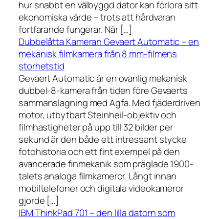
hur snabbt en välbyggd dator kan förlora sitt
ekonomiska värde – trots att hårdvaran
fortfarande fungerar. När […]
Dubbelåtta Kameran Gevaert Automatic – en
mekanisk filmkamera från 8 mm-filmens
storhetstid
Gevaert Automatic är en ovanlig mekanisk
dubbel-8-kamera från tiden före Gevaerts
sammanslagning med Agfa. Med fjäderdriven
motor, utbytbart Steinheil-objektiv och
filmhastigheter på upp till 32 bilder per
sekund är den både ett intressant stycke
fotohistoria och ett fint exempel på den
avancerade finmekanik som präglade 1900-
talets analoga filmkameror. Långt innan
mobiltelefoner och digitala videokameror
gjorde […]
IBM ThinkPad 701 – den lilla datorn som