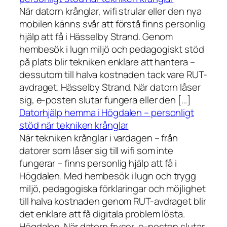
När datorn krånglar, wifi strular eller den nya
mobilen känns svår att förstå finns personlig
hjälp att få i Hässelby Strand. Genom
hembesök i lugn miljö och pedagogiskt stöd
på plats blir tekniken enklare att hantera –
dessutom till halva kostnaden tack vare RUT-
avdraget. Hässelby Strand. När datorn låser
sig, e-posten slutar fungera eller den […]
Datorhjälp hemma i Högdalen – personligt
stöd när tekniken krånglar
När tekniken krånglar i vardagen – från
datorer som låser sig till wifi som inte
fungerar – finns personlig hjälp att få i
Högdalen. Med hembesök i lugn och trygg
miljö, pedagogiska förklaringar och möjlighet
till halva kostnaden genom RUT-avdraget blir
det enklare att få digitala problem lösta.
Högdalen. När datorn fryser, e-posten slutar