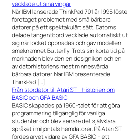
vecklade ut sina vingar
När IBM lanserade ThinkPad 701 år 1995 löste
företaget problemet med små bärbara
datorer på ett spektakulärt sätt. Datorns
delade tangentbord vecklade automatiskt ut
sig när locket öppnades och gav modellen
smeknamnet Butterfly. Trots sin korta tid på
marknaden blev den en designikon och en
av datorhistoriens mest minnesvärda
bärbara datorer. När IBM presenterade
ThinkPad […]
Från stordator till Atari ST – historien om
BASIC och GFA BASIC
BASIC skapades på 1960-talet för att göra
programmering tillgänglig för vanliga
studenter och blev senare det självklara
språket i miljontals hemdatorer. På Atari ST
fördes arvet vidare av GFA BASIC – ett