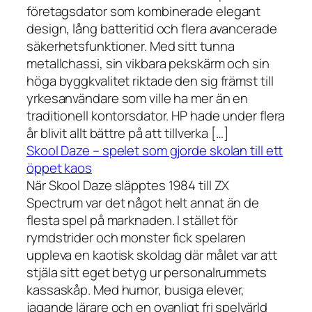
företagsdator som kombinerade elegant
design, lång batteritid och flera avancerade
säkerhetsfunktioner. Med sitt tunna
metallchassi, sin vikbara pekskärm och sin
höga byggkvalitet riktade den sig främst till
yrkesanvändare som ville ha mer än en
traditionell kontorsdator. HP hade under flera
år blivit allt bättre på att tillverka […]
Skool Daze – spelet som gjorde skolan till ett
öppet kaos
När Skool Daze släpptes 1984 till ZX
Spectrum var det något helt annat än de
flesta spel på marknaden. I stället för
rymdstrider och monster fick spelaren
uppleva en kaotisk skoldag där målet var att
stjäla sitt eget betyg ur personalrummets
kassaskåp. Med humor, busiga elever,
jagande lärare och en ovanligt fri spelvärld