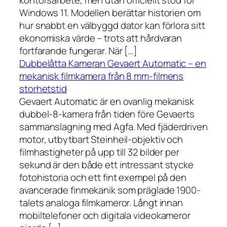
kontorsarbete, men utan officiellt stöd för
Windows 11. Modellen berättar historien om
hur snabbt en välbyggd dator kan förlora sitt
ekonomiska värde – trots att hårdvaran
fortfarande fungerar. När […]
Dubbelåtta Kameran Gevaert Automatic – en
mekanisk filmkamera från 8 mm-filmens
storhetstid
Gevaert Automatic är en ovanlig mekanisk
dubbel-8-kamera från tiden före Gevaerts
sammanslagning med Agfa. Med fjäderdriven
motor, utbytbart Steinheil-objektiv och
filmhastigheter på upp till 32 bilder per
sekund är den både ett intressant stycke
fotohistoria och ett fint exempel på den
avancerade finmekanik som präglade 1900-
talets analoga filmkameror. Långt innan
mobiltelefoner och digitala videokameror