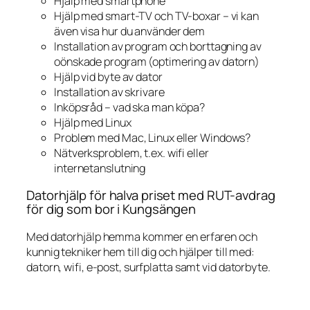
Hjälp med smartphone
Hjälp med smart-TV och TV-boxar – vi kan
även visa hur du använder dem
Installation av program och borttagning av
oönskade program (optimering av datorn)
Hjälp vid byte av dator
Installation av skrivare
Inköpsråd – vad ska man köpa?
Hjälp med Linux
Problem med Mac, Linux eller Windows?
Nätverksproblem, t.ex. wifi eller
internetanslutning
Datorhjälp för halva priset med RUT-avdrag
för dig som bor i Kungsängen
Med datorhjälp hemma kommer en erfaren och
kunnig tekniker hem till dig och hjälper till med:
datorn, wifi, e-post, surfplatta samt vid datorbyte.