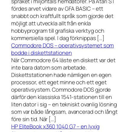
språket i miljontals hemdatorer. På Atari ST
fördes arvet vidare av GFA BASIC – ett
snabbt och kraftfullt språk som gjorde det
möjligt att utveckla allt från enkla
hobbyprogram till grafiska verktyg och
kommersiella spel. I dag förknippas […]
Commodore DOS – operativsystemet som
bodde i diskettstationen
När Commodore 64 läste en diskett var det
inte bara datorn som arbetade.
Diskettstationen hade nämligen en egen
processor, ett eget minne och ett eget
operativsystem. Commodore DOS gjorde
därför den klassiska 1541-stationen till en
liten dator i sig – en tekniskt ovanlig lösning
som var både långsam, avancerad och långt
före sin tid. När […]
HP EliteBook x360 1040 G7 – en lyxig