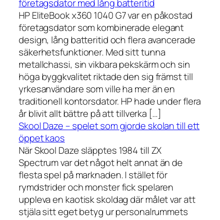
företagsdator med lång batteritid
HP EliteBook x360 1040 G7 var en påkostad
företagsdator som kombinerade elegant
design, lång batteritid och flera avancerade
säkerhetsfunktioner. Med sitt tunna
metallchassi, sin vikbara pekskärm och sin
höga byggkvalitet riktade den sig främst till
yrkesanvändare som ville ha mer än en
traditionell kontorsdator. HP hade under flera
år blivit allt bättre på att tillverka […]
Skool Daze – spelet som gjorde skolan till ett
öppet kaos
När Skool Daze släpptes 1984 till ZX
Spectrum var det något helt annat än de
flesta spel på marknaden. I stället för
rymdstrider och monster fick spelaren
uppleva en kaotisk skoldag där målet var att
stjäla sitt eget betyg ur personalrummets