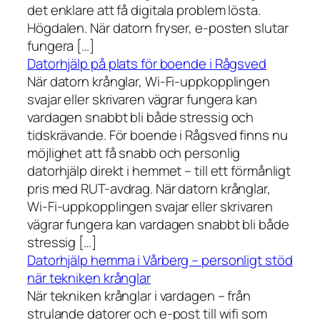
det enklare att få digitala problem lösta.
Högdalen. När datorn fryser, e-posten slutar
fungera […]
Datorhjälp på plats för boende i Rågsved
När datorn krånglar, Wi-Fi-uppkopplingen
svajar eller skrivaren vägrar fungera kan
vardagen snabbt bli både stressig och
tidskrävande. För boende i Rågsved finns nu
möjlighet att få snabb och personlig
datorhjälp direkt i hemmet – till ett förmånligt
pris med RUT-avdrag. När datorn krånglar,
Wi-Fi-uppkopplingen svajar eller skrivaren
vägrar fungera kan vardagen snabbt bli både
stressig […]
Datorhjälp hemma i Vårberg – personligt stöd
när tekniken krånglar
När tekniken krånglar i vardagen – från
strulande datorer och e-post till wifi som