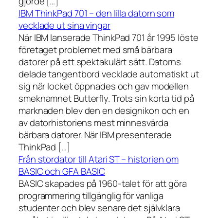
gjorde […]
IBM ThinkPad 701 – den lilla datorn som
vecklade ut sina vingar
När IBM lanserade ThinkPad 701 år 1995 löste
företaget problemet med små bärbara
datorer på ett spektakulärt sätt. Datorns
delade tangentbord vecklade automatiskt ut
sig när locket öppnades och gav modellen
smeknamnet Butterfly. Trots sin korta tid på
marknaden blev den en designikon och en
av datorhistoriens mest minnesvärda
bärbara datorer. När IBM presenterade
ThinkPad […]
Från stordator till Atari ST – historien om
BASIC och GFA BASIC
BASIC skapades på 1960-talet för att göra
programmering tillgänglig för vanliga
studenter och blev senare det självklara