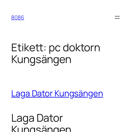
Hoppa
till
8086
innehåll
Etikett:
pc doktorn
Kungsängen
Laga Dator Kungsängen
Laga Dator
Kungsängen