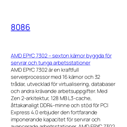
8086
AMD EPYC 7302 – sexton kärnor byggda för
servrar och tunga arbetsstationer
AMD EPYC 7302 är en kraftfull
serverprocessor med 16 kärnor och 32
trådar, utvecklad för virtualisering, databaser
och andra krävande arbetsuppgifter. Med
Zen 2-arkitektur, 128 MB L3-cache,
åttakanaligt DDR4-minne och stöd för PCI
Express 4.0 erbjuder den fortfarande
imponerande kapacitet för servrar och
avancerade arbetsstationer. AMD EPYC 7302