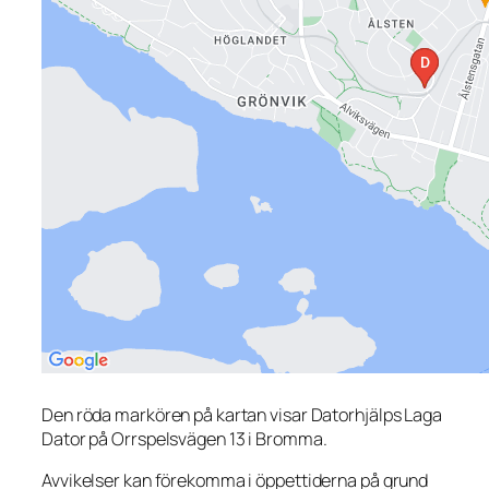
Den röda markören på kartan visar Datorhjälps Laga
Dator på Orrspelsvägen 13 i Bromma.
Avvikelser kan förekomma i öppettiderna på grund