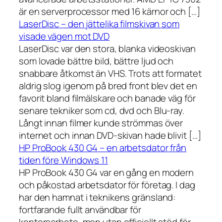
är en serverprocessor med 16 kärnor och […]
LaserDisc – den jättelika filmskivan som
visade vägen mot DVD
LaserDisc var den stora, blanka videoskivan
som lovade bättre bild, bättre ljud och
snabbare åtkomst än VHS. Trots att formatet
aldrig slog igenom på bred front blev det en
favorit bland filmälskare och banade väg för
senare tekniker som cd, dvd och Blu-ray.
Långt innan filmer kunde strömmas över
internet och innan DVD-skivan hade blivit […]
HP ProBook 430 G4 – en arbetsdator från
tiden före Windows 11
HP ProBook 430 G4 var en gång en modern
och påkostad arbetsdator för företag. I dag
har den hamnat i teknikens gränsland:
fortfarande fullt användbar för