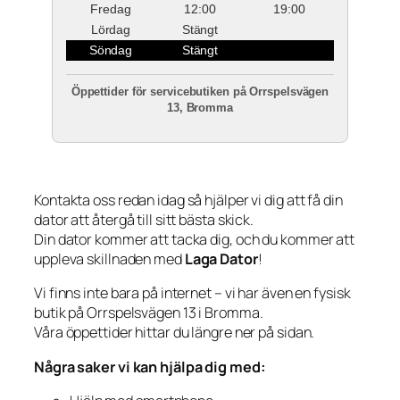
Fredag
12:00
19:00
Lördag
Stängt
Söndag
Stängt
Öppettider för servicebutiken på Orrspelsvägen
13, Bromma
Kontakta oss redan idag så hjälper vi dig att få din
dator att återgå till sitt bästa skick.
Din dator kommer att tacka dig, och du kommer att
uppleva skillnaden med
Laga Dator
!
Vi finns inte bara på internet – vi har även en fysisk
butik på Orrspelsvägen 13 i Bromma.
Våra öppettider hittar du längre ner på sidan.
Några saker vi kan hjälpa dig med: