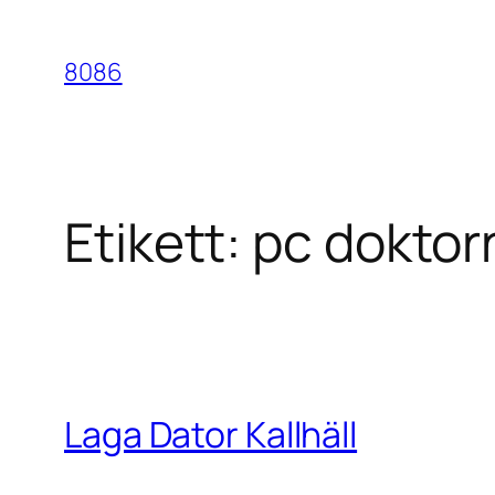
Hoppa
till
8086
innehåll
Etikett:
pc doktorn
Laga Dator Kallhäll