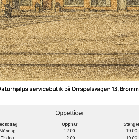
Datorhjälps servicebutik på Orrspelsvägen 13, Bromm
Öppettider
eckodag
Öppnar
Stänge
Måndag
12:00
19:00
Tisdag
12:00
19:00