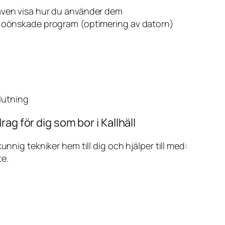
även visa hur du använder dem
v oönskade program (optimering av datorn)
slutning
ag för dig som bor i Kallhäll
ig tekniker hem till dig och hjälper till med:
te.