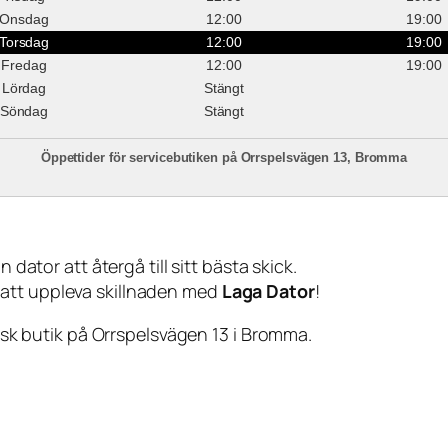
Onsdag
12:00
19:00
Torsdag
12:00
19:00
Fredag
12:00
19:00
Lördag
Stängt
Söndag
Stängt
Öppettider för servicebutiken på Orrspelsvägen 13, Bromma
 dator att återgå till sitt bästa skick.
 att uppleva skillnaden med
Laga Dator
!
sisk butik på Orrspelsvägen 13 i Bromma.