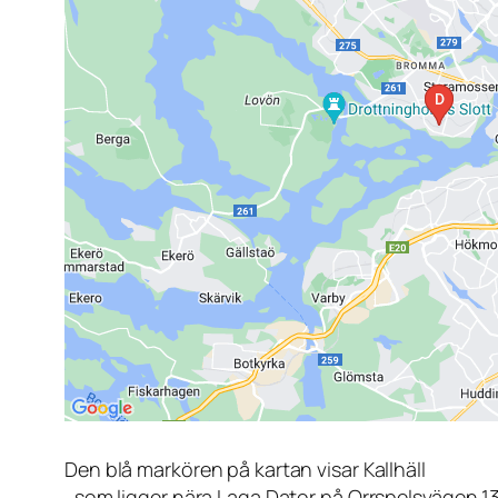
Den blå markören på kartan visar Kallhäll
, som ligger nära Laga Dator på Orrspelsvägen 1