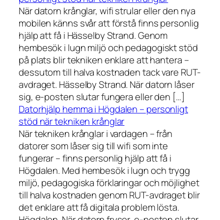
När datorn krånglar, wifi strular eller den nya
mobilen känns svår att förstå finns personlig
hjälp att få i Hässelby Strand. Genom
hembesök i lugn miljö och pedagogiskt stöd
på plats blir tekniken enklare att hantera –
dessutom till halva kostnaden tack vare RUT-
avdraget. Hässelby Strand. När datorn låser
sig, e-posten slutar fungera eller den […]
Datorhjälp hemma i Högdalen – personligt
stöd när tekniken krånglar
När tekniken krånglar i vardagen – från
datorer som låser sig till wifi som inte
fungerar – finns personlig hjälp att få i
Högdalen. Med hembesök i lugn och trygg
miljö, pedagogiska förklaringar och möjlighet
till halva kostnaden genom RUT-avdraget blir
det enklare att få digitala problem lösta.
Högdalen. När datorn fryser, e-posten slutar