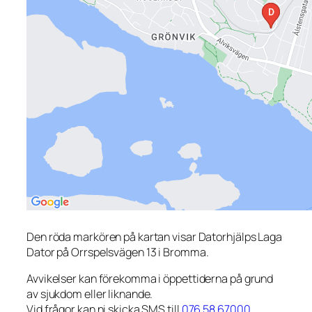
Den röda markören på kartan visar Datorhjälps Laga
Dator på Orrspelsvägen 13 i Bromma.
Avvikelser kan förekomma i öppettiderna på grund
av sjukdom eller liknande.
Vid frågor kan ni skicka SMS till
076 58 67000
.