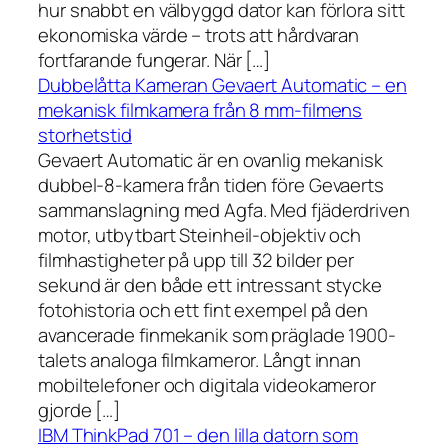
hur snabbt en välbyggd dator kan förlora sitt
ekonomiska värde – trots att hårdvaran
fortfarande fungerar. När […]
Dubbelåtta Kameran Gevaert Automatic – en
mekanisk filmkamera från 8 mm-filmens
storhetstid
Gevaert Automatic är en ovanlig mekanisk
dubbel-8-kamera från tiden före Gevaerts
sammanslagning med Agfa. Med fjäderdriven
motor, utbytbart Steinheil-objektiv och
filmhastigheter på upp till 32 bilder per
sekund är den både ett intressant stycke
fotohistoria och ett fint exempel på den
avancerade finmekanik som präglade 1900-
talets analoga filmkameror. Långt innan
mobiltelefoner och digitala videokameror
gjorde […]
IBM ThinkPad 701 – den lilla datorn som