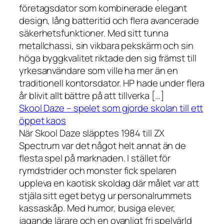
företagsdator som kombinerade elegant
design, lång batteritid och flera avancerade
säkerhetsfunktioner. Med sitt tunna
metallchassi, sin vikbara pekskärm och sin
höga byggkvalitet riktade den sig främst till
yrkesanvändare som ville ha mer än en
traditionell kontorsdator. HP hade under flera
år blivit allt bättre på att tillverka […]
Skool Daze – spelet som gjorde skolan till ett
öppet kaos
När Skool Daze släpptes 1984 till ZX
Spectrum var det något helt annat än de
flesta spel på marknaden. I stället för
rymdstrider och monster fick spelaren
uppleva en kaotisk skoldag där målet var att
stjäla sitt eget betyg ur personalrummets
kassaskåp. Med humor, busiga elever,
jagande lärare och en ovanligt fri spelvärld