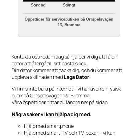
Söndag
Stängt
Öppettider för servicebutiken på Orrspelsvägen
13, Bromma
Kontakta oss redan idag så hjälper vi dig att få din
dator att återgå till sitt bästa skick.
Din dator kommer att tacka dig, och du kommer att
uppleva skillnaden med
Laga Dator
!
Vi finns inte bara på internet – vi har även en fysisk
butik på Orrspelsvägen 13 i Bromma.
Våra öppettider hittar du längre ner på sidan.
Några saker vi kan hjälpa dig med:
Hjälp med smartphone
Hjälp med smart-TV och TV-boxar – vi kan