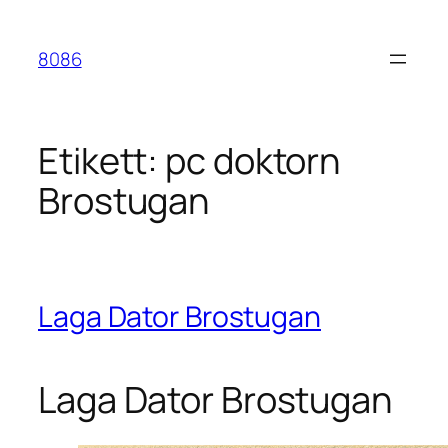
Hoppa
till
8086
innehåll
Etikett:
pc doktorn
Brostugan
Laga Dator Brostugan
Laga Dator Brostugan