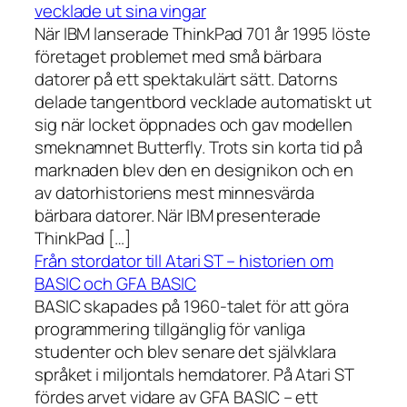
vecklade ut sina vingar
När IBM lanserade ThinkPad 701 år 1995 löste
företaget problemet med små bärbara
datorer på ett spektakulärt sätt. Datorns
delade tangentbord vecklade automatiskt ut
sig när locket öppnades och gav modellen
smeknamnet Butterfly. Trots sin korta tid på
marknaden blev den en designikon och en
av datorhistoriens mest minnesvärda
bärbara datorer. När IBM presenterade
ThinkPad […]
Från stordator till Atari ST – historien om
BASIC och GFA BASIC
BASIC skapades på 1960-talet för att göra
programmering tillgänglig för vanliga
studenter och blev senare det självklara
språket i miljontals hemdatorer. På Atari ST
fördes arvet vidare av GFA BASIC – ett