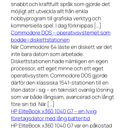
snabbt och kraftfullt språk som gjorde det
möjligt att utveckla allt från enkla
hobbyprogram till grafiska verktyg och
kommersiella spel. I dag förknippas […]
Commodore DOS – operativsystemet som
bodde i diskettstationen
När Commodore 64 läste en diskett var det
inte bara datorn som arbetade.
Diskettstationen hade nämligen en egen
processor, ett eget minne och ett eget
operativsystem. Commodore DOS gjorde
därför den klassiska 1541-stationen till en
liten dator i sig – en tekniskt ovanlig lösning
som var både långsam, avancerad och långt
före sin tid. När […]
HP EliteBook x360 1040 G7 – en lyxig
företagsdator med lång batteritid
HP EliteBook x360 1040 G7 var en påkostad