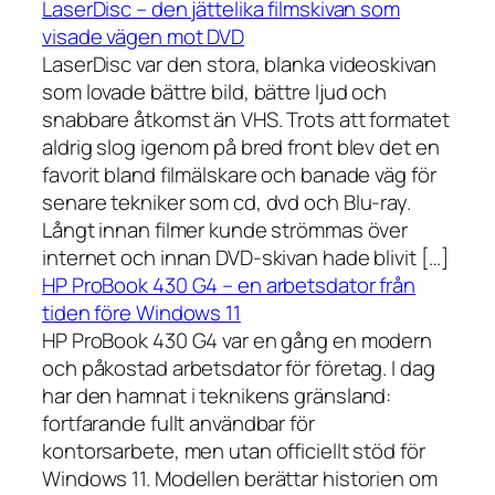
LaserDisc – den jättelika filmskivan som
visade vägen mot DVD
LaserDisc var den stora, blanka videoskivan
som lovade bättre bild, bättre ljud och
snabbare åtkomst än VHS. Trots att formatet
aldrig slog igenom på bred front blev det en
favorit bland filmälskare och banade väg för
senare tekniker som cd, dvd och Blu-ray.
Långt innan filmer kunde strömmas över
internet och innan DVD-skivan hade blivit […]
HP ProBook 430 G4 – en arbetsdator från
tiden före Windows 11
HP ProBook 430 G4 var en gång en modern
och påkostad arbetsdator för företag. I dag
har den hamnat i teknikens gränsland:
fortfarande fullt användbar för
kontorsarbete, men utan officiellt stöd för
Windows 11. Modellen berättar historien om