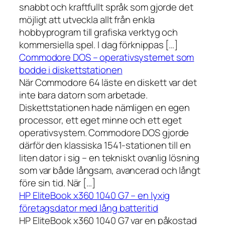
snabbt och kraftfullt språk som gjorde det
möjligt att utveckla allt från enkla
hobbyprogram till grafiska verktyg och
kommersiella spel. I dag förknippas […]
Commodore DOS – operativsystemet som
bodde i diskettstationen
När Commodore 64 läste en diskett var det
inte bara datorn som arbetade.
Diskettstationen hade nämligen en egen
processor, ett eget minne och ett eget
operativsystem. Commodore DOS gjorde
därför den klassiska 1541-stationen till en
liten dator i sig – en tekniskt ovanlig lösning
som var både långsam, avancerad och långt
före sin tid. När […]
HP EliteBook x360 1040 G7 – en lyxig
företagsdator med lång batteritid
HP EliteBook x360 1040 G7 var en påkostad