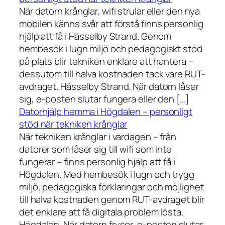
När datorn krånglar, wifi strular eller den nya
mobilen känns svår att förstå finns personlig
hjälp att få i Hässelby Strand. Genom
hembesök i lugn miljö och pedagogiskt stöd
på plats blir tekniken enklare att hantera –
dessutom till halva kostnaden tack vare RUT-
avdraget. Hässelby Strand. När datorn låser
sig, e-posten slutar fungera eller den […]
Datorhjälp hemma i Högdalen – personligt
stöd när tekniken krånglar
När tekniken krånglar i vardagen – från
datorer som låser sig till wifi som inte
fungerar – finns personlig hjälp att få i
Högdalen. Med hembesök i lugn och trygg
miljö, pedagogiska förklaringar och möjlighet
till halva kostnaden genom RUT-avdraget blir
det enklare att få digitala problem lösta.
Högdalen. När datorn fryser, e-posten slutar