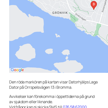
Den röda markören på kartan visar Datorhjälps Laga
Dator på Orrspelsvägen 13 i Bromma.
Avvikelser kan förekomma i öppettiderna på grund
av sjukdom eller liknande.
Vid frågor kan ni skicka SMS till
076 58 67000
.