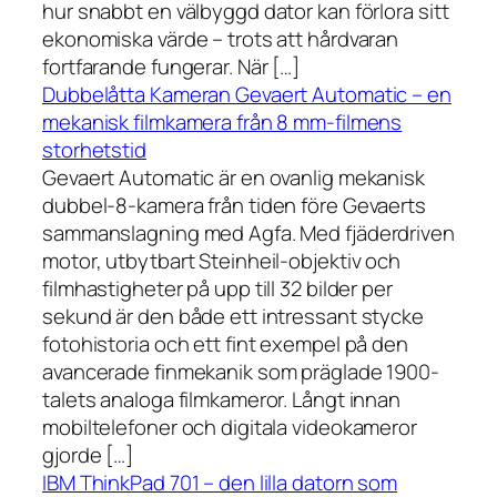
hur snabbt en välbyggd dator kan förlora sitt
ekonomiska värde – trots att hårdvaran
fortfarande fungerar. När […]
Dubbelåtta Kameran Gevaert Automatic – en
mekanisk filmkamera från 8 mm-filmens
storhetstid
Gevaert Automatic är en ovanlig mekanisk
dubbel-8-kamera från tiden före Gevaerts
sammanslagning med Agfa. Med fjäderdriven
motor, utbytbart Steinheil-objektiv och
filmhastigheter på upp till 32 bilder per
sekund är den både ett intressant stycke
fotohistoria och ett fint exempel på den
avancerade finmekanik som präglade 1900-
talets analoga filmkameror. Långt innan
mobiltelefoner och digitala videokameror
gjorde […]
IBM ThinkPad 701 – den lilla datorn som