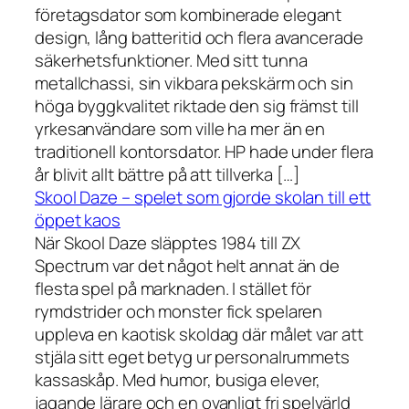
företagsdator som kombinerade elegant
design, lång batteritid och flera avancerade
säkerhetsfunktioner. Med sitt tunna
metallchassi, sin vikbara pekskärm och sin
höga byggkvalitet riktade den sig främst till
yrkesanvändare som ville ha mer än en
traditionell kontorsdator. HP hade under flera
år blivit allt bättre på att tillverka […]
Skool Daze – spelet som gjorde skolan till ett
öppet kaos
När Skool Daze släpptes 1984 till ZX
Spectrum var det något helt annat än de
flesta spel på marknaden. I stället för
rymdstrider och monster fick spelaren
uppleva en kaotisk skoldag där målet var att
stjäla sitt eget betyg ur personalrummets
kassaskåp. Med humor, busiga elever,
jagande lärare och en ovanligt fri spelvärld