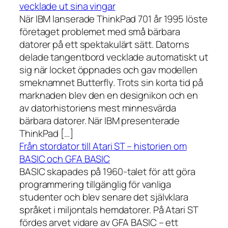
vecklade ut sina vingar
När IBM lanserade ThinkPad 701 år 1995 löste
företaget problemet med små bärbara
datorer på ett spektakulärt sätt. Datorns
delade tangentbord vecklade automatiskt ut
sig när locket öppnades och gav modellen
smeknamnet Butterfly. Trots sin korta tid på
marknaden blev den en designikon och en
av datorhistoriens mest minnesvärda
bärbara datorer. När IBM presenterade
ThinkPad […]
Från stordator till Atari ST – historien om
BASIC och GFA BASIC
BASIC skapades på 1960-talet för att göra
programmering tillgänglig för vanliga
studenter och blev senare det självklara
språket i miljontals hemdatorer. På Atari ST
fördes arvet vidare av GFA BASIC – ett