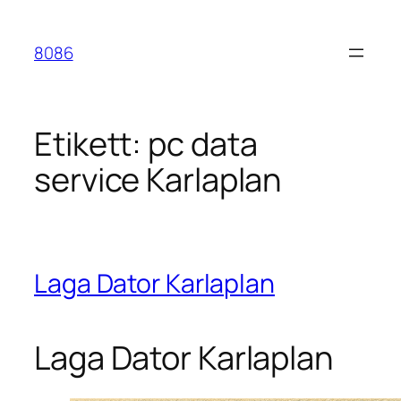
Hoppa
till
8086
innehåll
Etikett:
pc data
service Karlaplan
Laga Dator Karlaplan
Laga Dator Karlaplan