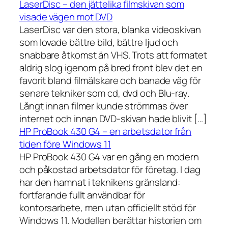
LaserDisc – den jättelika filmskivan som
visade vägen mot DVD
LaserDisc var den stora, blanka videoskivan
som lovade bättre bild, bättre ljud och
snabbare åtkomst än VHS. Trots att formatet
aldrig slog igenom på bred front blev det en
favorit bland filmälskare och banade väg för
senare tekniker som cd, dvd och Blu-ray.
Långt innan filmer kunde strömmas över
internet och innan DVD-skivan hade blivit […]
HP ProBook 430 G4 – en arbetsdator från
tiden före Windows 11
HP ProBook 430 G4 var en gång en modern
och påkostad arbetsdator för företag. I dag
har den hamnat i teknikens gränsland:
fortfarande fullt användbar för
kontorsarbete, men utan officiellt stöd för
Windows 11. Modellen berättar historien om