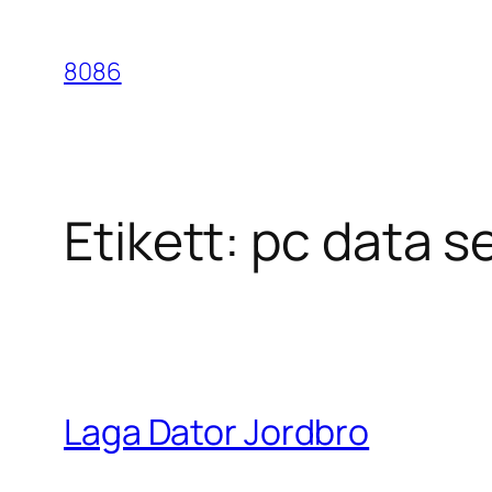
Hoppa
till
8086
innehåll
Etikett:
pc data s
Laga Dator Jordbro