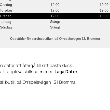
Onsdag
12:00
19:00
Torsdag
12:00
19:00
Fredag
12:00
19:00
Lördag
Stängt
Söndag
Stängt
Öppettider för servicebutiken på Orrspelsvägen 13, Bromma
 dator att återgå till sitt bästa skick.
 att uppleva skillnaden med
Laga Dator
!
sisk butik på Orrspelsvägen 13 i Bromma.