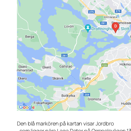
Den blå markören på kartan visar Jordbro
, som ligger nära Laga Dator på Orrspelsvägen 1