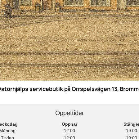
Datorhjälps servicebutik på Orrspelsvägen 13, Bromm
Öppettider
eckodag
Öppnar
Stänge
Måndag
12:00
19:00
Tisdag
12:00
19:00