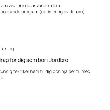
även visa hur du använder dem
v oönskade program (optimering av datorn)
slutning
rag för dig som bor i Jordbro
ig tekniker hem till dig och hjälper till med:
te.