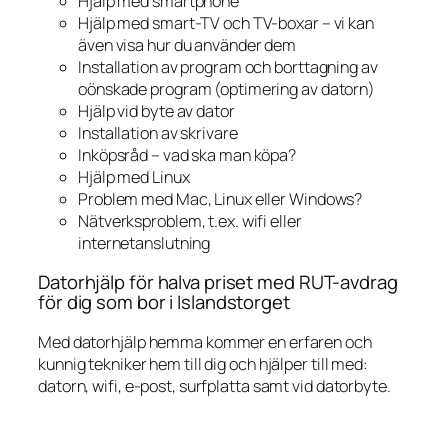
Hjälp med smartphone
Hjälp med smart-TV och TV-boxar – vi kan
även visa hur du använder dem
Installation av program och borttagning av
oönskade program (optimering av datorn)
Hjälp vid byte av dator
Installation av skrivare
Inköpsråd – vad ska man köpa?
Hjälp med Linux
Problem med Mac, Linux eller Windows?
Nätverksproblem, t.ex. wifi eller
internetanslutning
Datorhjälp för halva priset med RUT-avdrag
för dig som bor i Islandstorget
Med datorhjälp hemma kommer en erfaren och
kunnig tekniker hem till dig och hjälper till med:
datorn, wifi, e-post, surfplatta samt vid datorbyte.