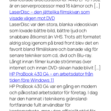
är en serverprocessor med 16 kärnor och […]
LaserDisc – den jättelika filmskivan som
visade vägen mot DVD
LaserDisc var den stora, blanka videoskivan
som lovade bättre bild, bättre ljud och
snabbare åtkomst än VHS. Trots att formatet
aldrig slog igenom på bred front blev det en
favorit bland filmälskare och banade väg för
senare tekniker som cd, dvd och Blu-ray.
Långt innan filmer kunde strömmas över
internet och innan DVD-skivan hade blivit […]
HP ProBook 430 G4 – en arbetsdator från
tiden före Windows 11
HP ProBook 430 G4 var en gång en modern
och påkostad arbetsdator för företag. I dag
har den hamnat i teknikens gränsland:
fortfarande fullt användbar för