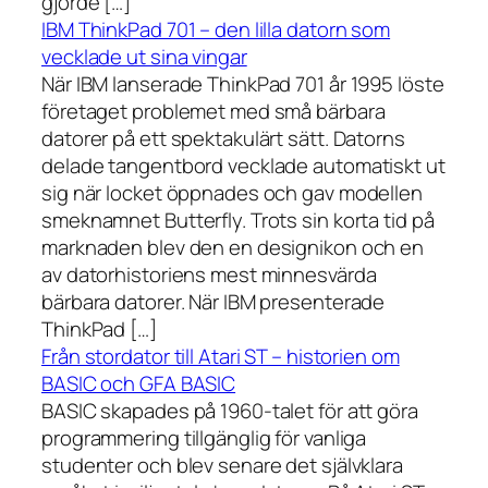
gjorde […]
IBM ThinkPad 701 – den lilla datorn som
vecklade ut sina vingar
När IBM lanserade ThinkPad 701 år 1995 löste
företaget problemet med små bärbara
datorer på ett spektakulärt sätt. Datorns
delade tangentbord vecklade automatiskt ut
sig när locket öppnades och gav modellen
smeknamnet Butterfly. Trots sin korta tid på
marknaden blev den en designikon och en
av datorhistoriens mest minnesvärda
bärbara datorer. När IBM presenterade
ThinkPad […]
Från stordator till Atari ST – historien om
BASIC och GFA BASIC
BASIC skapades på 1960-talet för att göra
programmering tillgänglig för vanliga
studenter och blev senare det självklara