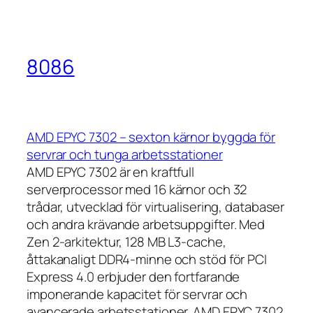
8086
AMD EPYC 7302 – sexton kärnor byggda för
servrar och tunga arbetsstationer
AMD EPYC 7302 är en kraftfull
serverprocessor med 16 kärnor och 32
trådar, utvecklad för virtualisering, databaser
och andra krävande arbetsuppgifter. Med
Zen 2-arkitektur, 128 MB L3-cache,
åttakanaligt DDR4-minne och stöd för PCI
Express 4.0 erbjuder den fortfarande
imponerande kapacitet för servrar och
avancerade arbetsstationer. AMD EPYC 7302