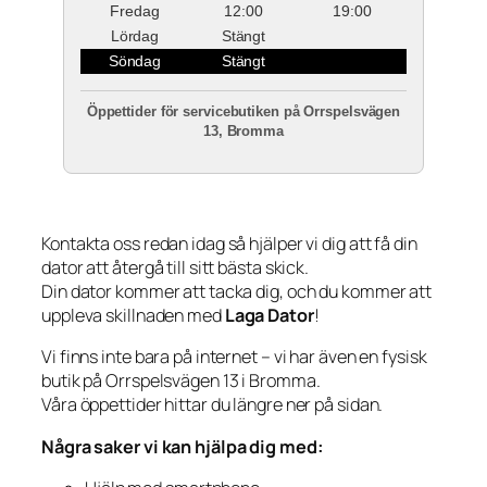
Fredag
12:00
19:00
Lördag
Stängt
Söndag
Stängt
Öppettider för servicebutiken på Orrspelsvägen
13, Bromma
Kontakta oss redan idag så hjälper vi dig att få din
dator att återgå till sitt bästa skick.
Din dator kommer att tacka dig, och du kommer att
uppleva skillnaden med
Laga Dator
!
Vi finns inte bara på internet – vi har även en fysisk
butik på Orrspelsvägen 13 i Bromma.
Våra öppettider hittar du längre ner på sidan.
Några saker vi kan hjälpa dig med: