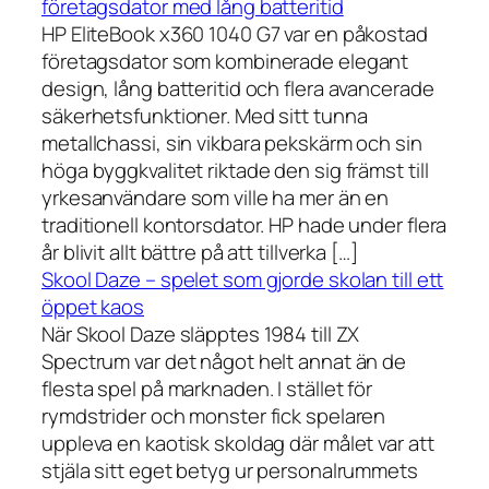
företagsdator med lång batteritid
HP EliteBook x360 1040 G7 var en påkostad
företagsdator som kombinerade elegant
design, lång batteritid och flera avancerade
säkerhetsfunktioner. Med sitt tunna
metallchassi, sin vikbara pekskärm och sin
höga byggkvalitet riktade den sig främst till
yrkesanvändare som ville ha mer än en
traditionell kontorsdator. HP hade under flera
år blivit allt bättre på att tillverka […]
Skool Daze – spelet som gjorde skolan till ett
öppet kaos
När Skool Daze släpptes 1984 till ZX
Spectrum var det något helt annat än de
flesta spel på marknaden. I stället för
rymdstrider och monster fick spelaren
uppleva en kaotisk skoldag där målet var att
stjäla sitt eget betyg ur personalrummets