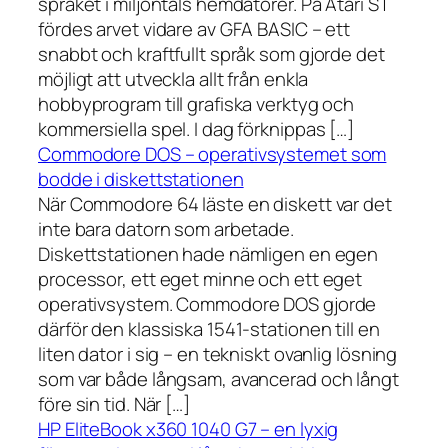
språket i miljontals hemdatorer. På Atari ST
fördes arvet vidare av GFA BASIC – ett
snabbt och kraftfullt språk som gjorde det
möjligt att utveckla allt från enkla
hobbyprogram till grafiska verktyg och
kommersiella spel. I dag förknippas […]
Commodore DOS – operativsystemet som
bodde i diskettstationen
När Commodore 64 läste en diskett var det
inte bara datorn som arbetade.
Diskettstationen hade nämligen en egen
processor, ett eget minne och ett eget
operativsystem. Commodore DOS gjorde
därför den klassiska 1541-stationen till en
liten dator i sig – en tekniskt ovanlig lösning
som var både långsam, avancerad och långt
före sin tid. När […]
HP EliteBook x360 1040 G7 – en lyxig