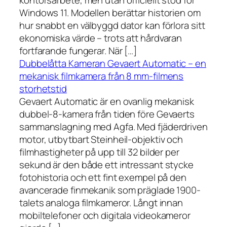
kontorsarbete, men utan officiellt stöd för
Windows 11. Modellen berättar historien om
hur snabbt en välbyggd dator kan förlora sitt
ekonomiska värde – trots att hårdvaran
fortfarande fungerar. När […]
Dubbelåtta Kameran Gevaert Automatic – en
mekanisk filmkamera från 8 mm-filmens
storhetstid
Gevaert Automatic är en ovanlig mekanisk
dubbel-8-kamera från tiden före Gevaerts
sammanslagning med Agfa. Med fjäderdriven
motor, utbytbart Steinheil-objektiv och
filmhastigheter på upp till 32 bilder per
sekund är den både ett intressant stycke
fotohistoria och ett fint exempel på den
avancerade finmekanik som präglade 1900-
talets analoga filmkameror. Långt innan
mobiltelefoner och digitala videokameror