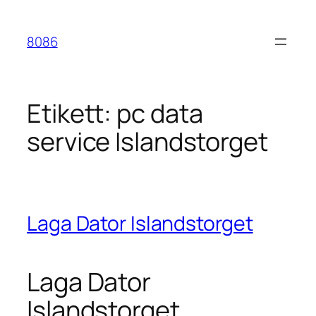
Hoppa
till
8086
innehåll
Etikett:
pc data
service Islandstorget
Laga Dator Islandstorget
Laga Dator
Islandstorget