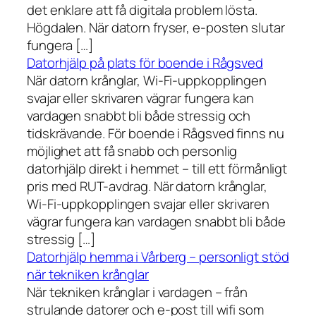
det enklare att få digitala problem lösta.
Högdalen. När datorn fryser, e-posten slutar
fungera […]
Datorhjälp på plats för boende i Rågsved
När datorn krånglar, Wi-Fi-uppkopplingen
svajar eller skrivaren vägrar fungera kan
vardagen snabbt bli både stressig och
tidskrävande. För boende i Rågsved finns nu
möjlighet att få snabb och personlig
datorhjälp direkt i hemmet – till ett förmånligt
pris med RUT-avdrag. När datorn krånglar,
Wi-Fi-uppkopplingen svajar eller skrivaren
vägrar fungera kan vardagen snabbt bli både
stressig […]
Datorhjälp hemma i Vårberg – personligt stöd
när tekniken krånglar
När tekniken krånglar i vardagen – från
strulande datorer och e-post till wifi som