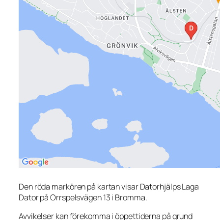
Den röda markören på kartan visar Datorhjälps Laga
Dator på Orrspelsvägen 13 i Bromma.
Avvikelser kan förekomma i öppettiderna på grund