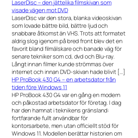
LaserDisc – den jättelika filmskivan som
visade vägen mot DVD
LaserDisc var den stora, blanka videoskivan
som lovade bättre bild, bättre ljud och
snabbare åtkomst än VHS. Trots att formatet
aldrig slog igenom på bred front blev det en
favorit bland filmälskare och banade väg för
senare tekniker som cd, dvd och Blu-ray.
Långt innan filmer kunde strömmas över
internet och innan DVD-skivan hade blivit […]
HP ProBook 430 G4 – en arbetsdator från
tiden före Windows 11
HP ProBook 430 G4 var en gång en modern
och påkostad arbetsdator för företag. I dag
har den hamnat i teknikens gränsland:
fortfarande fullt användbar för
kontorsarbete, men utan officiellt stöd för
Windows 11. Modellen berättar historien om