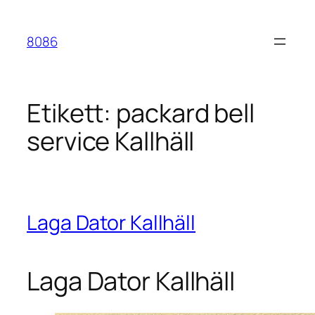
Hoppa
till
8086
innehåll
Etikett:
packard bell
service Kallhäll
Laga Dator Kallhäll
Laga Dator Kallhäll