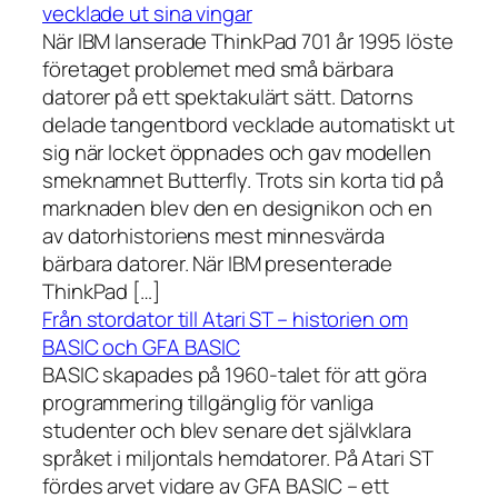
vecklade ut sina vingar
När IBM lanserade ThinkPad 701 år 1995 löste
företaget problemet med små bärbara
datorer på ett spektakulärt sätt. Datorns
delade tangentbord vecklade automatiskt ut
sig när locket öppnades och gav modellen
smeknamnet Butterfly. Trots sin korta tid på
marknaden blev den en designikon och en
av datorhistoriens mest minnesvärda
bärbara datorer. När IBM presenterade
ThinkPad […]
Från stordator till Atari ST – historien om
BASIC och GFA BASIC
BASIC skapades på 1960-talet för att göra
programmering tillgänglig för vanliga
studenter och blev senare det självklara
språket i miljontals hemdatorer. På Atari ST
fördes arvet vidare av GFA BASIC – ett