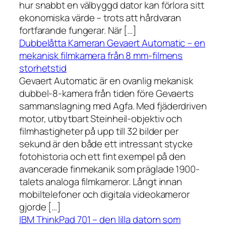
hur snabbt en välbyggd dator kan förlora sitt
ekonomiska värde – trots att hårdvaran
fortfarande fungerar. När […]
Dubbelåtta Kameran Gevaert Automatic – en
mekanisk filmkamera från 8 mm-filmens
storhetstid
Gevaert Automatic är en ovanlig mekanisk
dubbel-8-kamera från tiden före Gevaerts
sammanslagning med Agfa. Med fjäderdriven
motor, utbytbart Steinheil-objektiv och
filmhastigheter på upp till 32 bilder per
sekund är den både ett intressant stycke
fotohistoria och ett fint exempel på den
avancerade finmekanik som präglade 1900-
talets analoga filmkameror. Långt innan
mobiltelefoner och digitala videokameror
gjorde […]
IBM ThinkPad 701 – den lilla datorn som