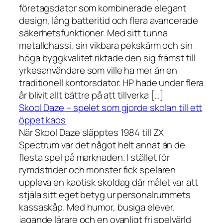
företagsdator som kombinerade elegant
design, lång batteritid och flera avancerade
säkerhetsfunktioner. Med sitt tunna
metallchassi, sin vikbara pekskärm och sin
höga byggkvalitet riktade den sig främst till
yrkesanvändare som ville ha mer än en
traditionell kontorsdator. HP hade under flera
år blivit allt bättre på att tillverka […]
Skool Daze – spelet som gjorde skolan till ett
öppet kaos
När Skool Daze släpptes 1984 till ZX
Spectrum var det något helt annat än de
flesta spel på marknaden. I stället för
rymdstrider och monster fick spelaren
uppleva en kaotisk skoldag där målet var att
stjäla sitt eget betyg ur personalrummets
kassaskåp. Med humor, busiga elever,
jagande lärare och en ovanligt fri spelvärld