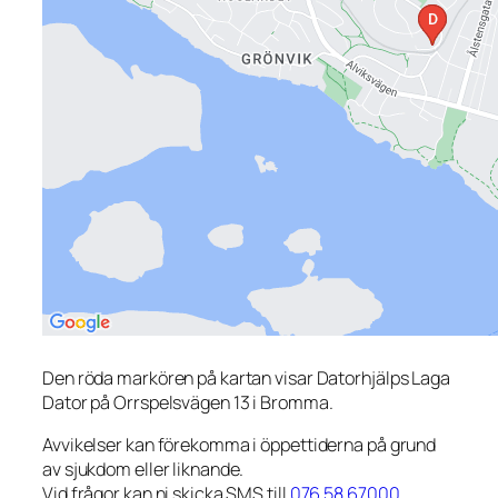
Den röda markören på kartan visar Datorhjälps Laga
Dator på Orrspelsvägen 13 i Bromma.
Avvikelser kan förekomma i öppettiderna på grund
av sjukdom eller liknande.
Vid frågor kan ni skicka SMS till
076 58 67000
.