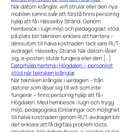
När datorn krånglar, wifi strular eller den nya
mobilen känns svår att förstå finns personlig
hjälp att få i Hässelby Strand. Genom
hembesök i lugn miljö och pedagogiskt stöd
på plats blir tekniken enklare att hantera –
dessutom till halva kostnaden tack vare RUT-
avdraget. Hässelby Strand. När datorn låser
sig, e-posten slutar fungera eller den […]
Datorhjälp hemma i Högdalen – personligt
stöd när tekniken krånglar
När tekniken krånglar i vardagen – från
datorer som låser sig till wifi som inte
fungerar – finns personlig hjälp att få i
Högdalen. Med hembesök i lugn och trygg
miljö, pedagogiska förklaringar och möjlighet
till halva kostnaden genom RUT-avdraget blir
det enklare att få digitala problem lösta.
Högdalen. När datorn fryser, e-posten slutar