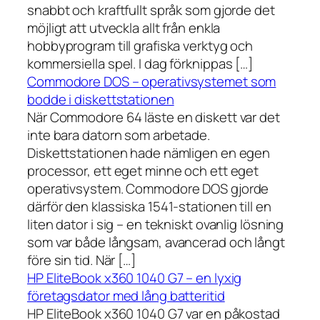
snabbt och kraftfullt språk som gjorde det
möjligt att utveckla allt från enkla
hobbyprogram till grafiska verktyg och
kommersiella spel. I dag förknippas […]
Commodore DOS – operativsystemet som
bodde i diskettstationen
När Commodore 64 läste en diskett var det
inte bara datorn som arbetade.
Diskettstationen hade nämligen en egen
processor, ett eget minne och ett eget
operativsystem. Commodore DOS gjorde
därför den klassiska 1541-stationen till en
liten dator i sig – en tekniskt ovanlig lösning
som var både långsam, avancerad och långt
före sin tid. När […]
HP EliteBook x360 1040 G7 – en lyxig
företagsdator med lång batteritid
HP EliteBook x360 1040 G7 var en påkostad