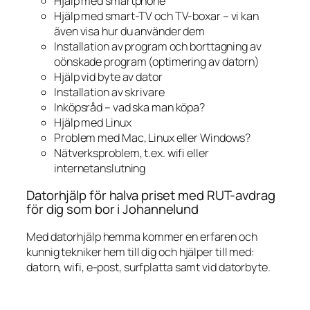
Hjälp med smartphone
Hjälp med smart-TV och TV-boxar – vi kan
även visa hur du använder dem
Installation av program och borttagning av
oönskade program (optimering av datorn)
Hjälp vid byte av dator
Installation av skrivare
Inköpsråd – vad ska man köpa?
Hjälp med Linux
Problem med Mac, Linux eller Windows?
Nätverksproblem, t.ex. wifi eller
internetanslutning
Datorhjälp för halva priset med RUT-avdrag
för dig som bor i Johannelund
Med datorhjälp hemma kommer en erfaren och
kunnig tekniker hem till dig och hjälper till med:
datorn, wifi, e-post, surfplatta samt vid datorbyte.