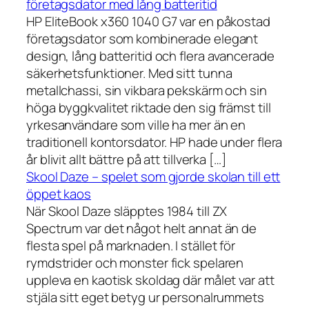
företagsdator med lång batteritid
HP EliteBook x360 1040 G7 var en påkostad
företagsdator som kombinerade elegant
design, lång batteritid och flera avancerade
säkerhetsfunktioner. Med sitt tunna
metallchassi, sin vikbara pekskärm och sin
höga byggkvalitet riktade den sig främst till
yrkesanvändare som ville ha mer än en
traditionell kontorsdator. HP hade under flera
år blivit allt bättre på att tillverka […]
Skool Daze – spelet som gjorde skolan till ett
öppet kaos
När Skool Daze släpptes 1984 till ZX
Spectrum var det något helt annat än de
flesta spel på marknaden. I stället för
rymdstrider och monster fick spelaren
uppleva en kaotisk skoldag där målet var att
stjäla sitt eget betyg ur personalrummets