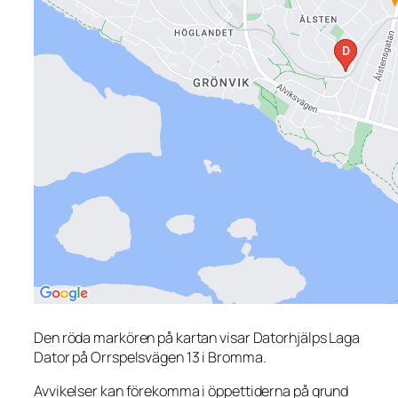
Den röda markören på kartan visar Datorhjälps Laga
Dator på Orrspelsvägen 13 i Bromma.
Avvikelser kan förekomma i öppettiderna på grund