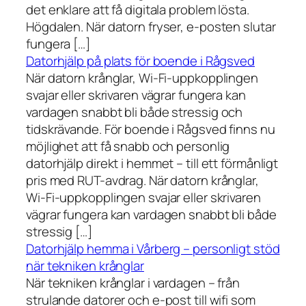
det enklare att få digitala problem lösta.
Högdalen. När datorn fryser, e-posten slutar
fungera […]
Datorhjälp på plats för boende i Rågsved
När datorn krånglar, Wi-Fi-uppkopplingen
svajar eller skrivaren vägrar fungera kan
vardagen snabbt bli både stressig och
tidskrävande. För boende i Rågsved finns nu
möjlighet att få snabb och personlig
datorhjälp direkt i hemmet – till ett förmånligt
pris med RUT-avdrag. När datorn krånglar,
Wi-Fi-uppkopplingen svajar eller skrivaren
vägrar fungera kan vardagen snabbt bli både
stressig […]
Datorhjälp hemma i Vårberg – personligt stöd
när tekniken krånglar
När tekniken krånglar i vardagen – från
strulande datorer och e-post till wifi som