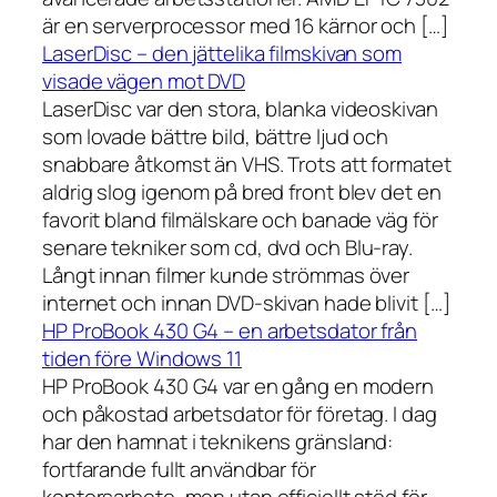
är en serverprocessor med 16 kärnor och […]
LaserDisc – den jättelika filmskivan som
visade vägen mot DVD
LaserDisc var den stora, blanka videoskivan
som lovade bättre bild, bättre ljud och
snabbare åtkomst än VHS. Trots att formatet
aldrig slog igenom på bred front blev det en
favorit bland filmälskare och banade väg för
senare tekniker som cd, dvd och Blu-ray.
Långt innan filmer kunde strömmas över
internet och innan DVD-skivan hade blivit […]
HP ProBook 430 G4 – en arbetsdator från
tiden före Windows 11
HP ProBook 430 G4 var en gång en modern
och påkostad arbetsdator för företag. I dag
har den hamnat i teknikens gränsland:
fortfarande fullt användbar för