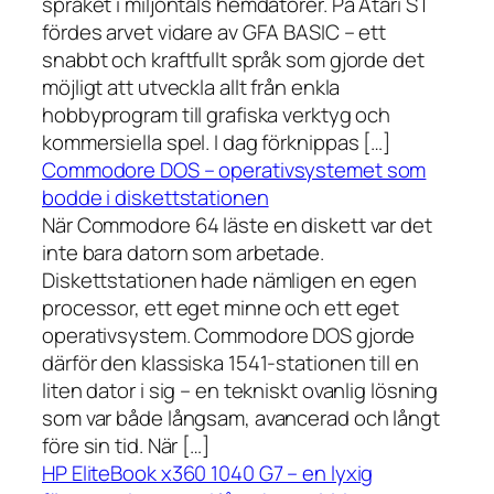
språket i miljontals hemdatorer. På Atari ST
fördes arvet vidare av GFA BASIC – ett
snabbt och kraftfullt språk som gjorde det
möjligt att utveckla allt från enkla
hobbyprogram till grafiska verktyg och
kommersiella spel. I dag förknippas […]
Commodore DOS – operativsystemet som
bodde i diskettstationen
När Commodore 64 läste en diskett var det
inte bara datorn som arbetade.
Diskettstationen hade nämligen en egen
processor, ett eget minne och ett eget
operativsystem. Commodore DOS gjorde
därför den klassiska 1541-stationen till en
liten dator i sig – en tekniskt ovanlig lösning
som var både långsam, avancerad och långt
före sin tid. När […]
HP EliteBook x360 1040 G7 – en lyxig