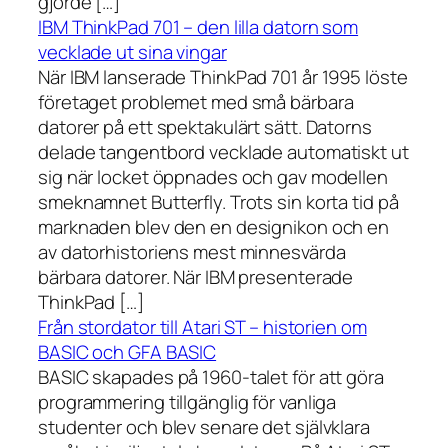
gjorde […]
IBM ThinkPad 701 – den lilla datorn som
vecklade ut sina vingar
När IBM lanserade ThinkPad 701 år 1995 löste
företaget problemet med små bärbara
datorer på ett spektakulärt sätt. Datorns
delade tangentbord vecklade automatiskt ut
sig när locket öppnades och gav modellen
smeknamnet Butterfly. Trots sin korta tid på
marknaden blev den en designikon och en
av datorhistoriens mest minnesvärda
bärbara datorer. När IBM presenterade
ThinkPad […]
Från stordator till Atari ST – historien om
BASIC och GFA BASIC
BASIC skapades på 1960-talet för att göra
programmering tillgänglig för vanliga
studenter och blev senare det självklara