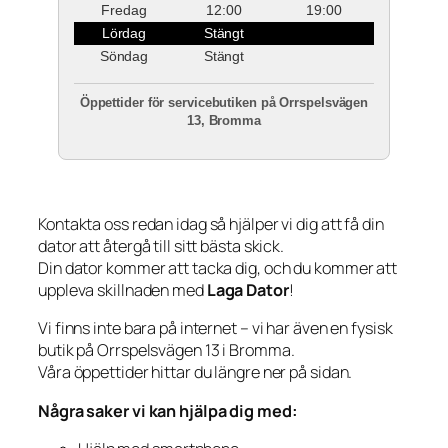
Fredag
12:00
19:00
Lördag
Stängt
Söndag
Stängt
Öppettider för servicebutiken på Orrspelsvägen
13, Bromma
Kontakta oss redan idag så hjälper vi dig att få din
dator att återgå till sitt bästa skick.
Din dator kommer att tacka dig, och du kommer att
uppleva skillnaden med
Laga Dator
!
Vi finns inte bara på internet – vi har även en fysisk
butik på Orrspelsvägen 13 i Bromma.
Våra öppettider hittar du längre ner på sidan.
Några saker vi kan hjälpa dig med: