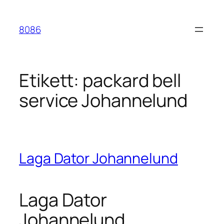
Hoppa
till
8086
innehåll
Etikett:
packard bell
service Johannelund
Laga Dator Johannelund
Laga Dator
Johannelund