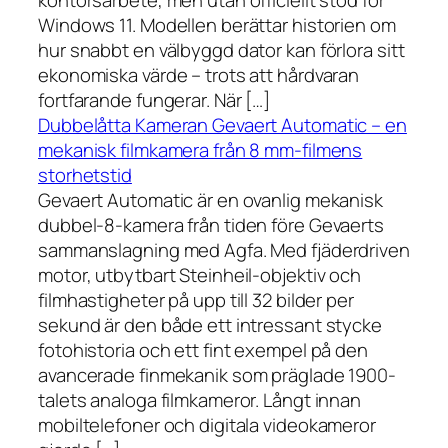
kontorsarbete, men utan officiellt stöd för
Windows 11. Modellen berättar historien om
hur snabbt en välbyggd dator kan förlora sitt
ekonomiska värde – trots att hårdvaran
fortfarande fungerar. När […]
Dubbelåtta Kameran Gevaert Automatic – en
mekanisk filmkamera från 8 mm-filmens
storhetstid
Gevaert Automatic är en ovanlig mekanisk
dubbel-8-kamera från tiden före Gevaerts
sammanslagning med Agfa. Med fjäderdriven
motor, utbytbart Steinheil-objektiv och
filmhastigheter på upp till 32 bilder per
sekund är den både ett intressant stycke
fotohistoria och ett fint exempel på den
avancerade finmekanik som präglade 1900-
talets analoga filmkameror. Långt innan
mobiltelefoner och digitala videokameror