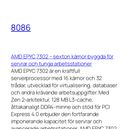
8086
AMD EPYC 7302 – sexton kärnor byggda för
servrar och tunga arbetsstationer
AMD EPYC 7302 är en kraftfull
serverprocessor med 16 kärnor och 32
trådar, utvecklad för virtualisering, databaser
och andra krävande arbetsuppgifter. Med
Zen 2-arkitektur, 128 MB L3-cache,
åttakanaligt DDR4-minne och stöd för PCI
Express 4.0 erbjuder den fortfarande
imponerande kapacitet för servrar och
avancerade arbetsstationer. AMD EPYC 7302