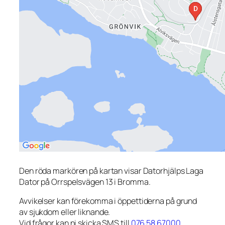
Den röda markören på kartan visar Datorhjälps Laga
Dator på Orrspelsvägen 13 i Bromma.
Avvikelser kan förekomma i öppettiderna på grund
av sjukdom eller liknande.
Vid frågor kan ni skicka SMS till
076 58 67000
.