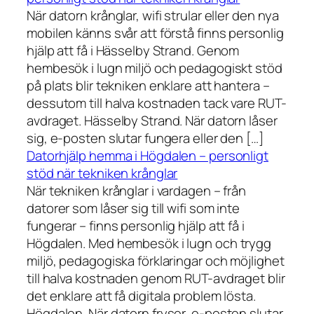
När datorn krånglar, wifi strular eller den nya
mobilen känns svår att förstå finns personlig
hjälp att få i Hässelby Strand. Genom
hembesök i lugn miljö och pedagogiskt stöd
på plats blir tekniken enklare att hantera –
dessutom till halva kostnaden tack vare RUT-
avdraget. Hässelby Strand. När datorn låser
sig, e-posten slutar fungera eller den […]
Datorhjälp hemma i Högdalen – personligt
stöd när tekniken krånglar
När tekniken krånglar i vardagen – från
datorer som låser sig till wifi som inte
fungerar – finns personlig hjälp att få i
Högdalen. Med hembesök i lugn och trygg
miljö, pedagogiska förklaringar och möjlighet
till halva kostnaden genom RUT-avdraget blir
det enklare att få digitala problem lösta.
Högdalen. När datorn fryser, e-posten slutar