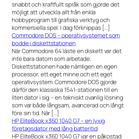
snabbt och kraftfullt språk som gjorde det
möjligt att utveckla allt från enkla
hobbyprogram till grafiska verktyg och
kommersiella spel. I dag förknippas […]
Commodore DOS – operativsystemet som
bodde i diskettstationen
När Commodore 64 läste en diskett var det
inte bara datorn som arbetade.
Diskettstationen hade nämligen en egen
processor, ett eget minne och ett eget
operativsystem. Commodore DOS gjorde
därför den klassiska 1541-stationen till en
liten dator i sig – en tekniskt ovanlig lösning
som var både långsam, avancerad och långt
före sin tid. När […]
HP EliteBook x360 1040 G7 – en lyxig
företagsdator med lång batteritid
HP EliteBook x360 1040 G7 var en påkostad