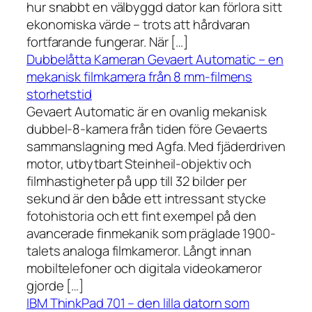
hur snabbt en välbyggd dator kan förlora sitt
ekonomiska värde – trots att hårdvaran
fortfarande fungerar. När […]
Dubbelåtta Kameran Gevaert Automatic – en
mekanisk filmkamera från 8 mm-filmens
storhetstid
Gevaert Automatic är en ovanlig mekanisk
dubbel-8-kamera från tiden före Gevaerts
sammanslagning med Agfa. Med fjäderdriven
motor, utbytbart Steinheil-objektiv och
filmhastigheter på upp till 32 bilder per
sekund är den både ett intressant stycke
fotohistoria och ett fint exempel på den
avancerade finmekanik som präglade 1900-
talets analoga filmkameror. Långt innan
mobiltelefoner och digitala videokameror
gjorde […]
IBM ThinkPad 701 – den lilla datorn som