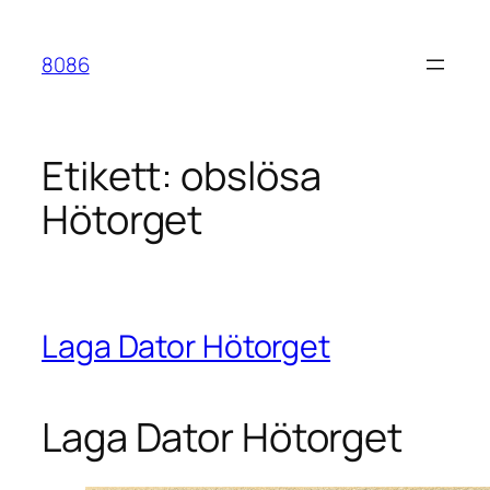
Hoppa
till
8086
innehåll
Etikett:
obslösa
Hötorget
Laga Dator Hötorget
Laga Dator Hötorget