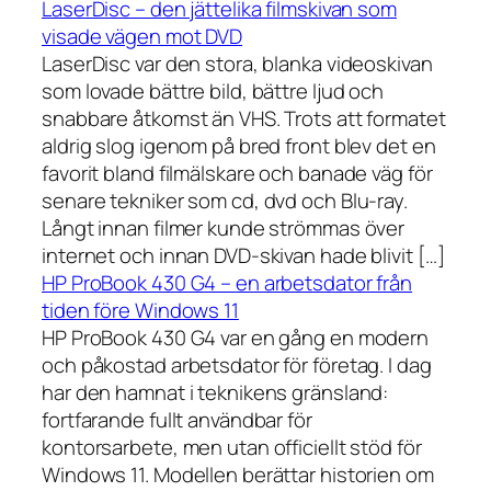
LaserDisc – den jättelika filmskivan som
visade vägen mot DVD
LaserDisc var den stora, blanka videoskivan
som lovade bättre bild, bättre ljud och
snabbare åtkomst än VHS. Trots att formatet
aldrig slog igenom på bred front blev det en
favorit bland filmälskare och banade väg för
senare tekniker som cd, dvd och Blu-ray.
Långt innan filmer kunde strömmas över
internet och innan DVD-skivan hade blivit […]
HP ProBook 430 G4 – en arbetsdator från
tiden före Windows 11
HP ProBook 430 G4 var en gång en modern
och påkostad arbetsdator för företag. I dag
har den hamnat i teknikens gränsland:
fortfarande fullt användbar för
kontorsarbete, men utan officiellt stöd för
Windows 11. Modellen berättar historien om