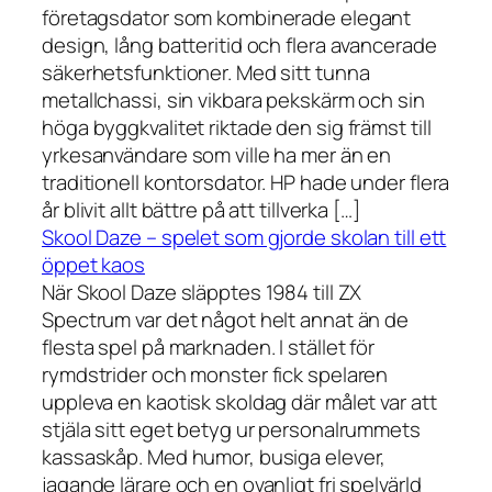
företagsdator som kombinerade elegant
design, lång batteritid och flera avancerade
säkerhetsfunktioner. Med sitt tunna
metallchassi, sin vikbara pekskärm och sin
höga byggkvalitet riktade den sig främst till
yrkesanvändare som ville ha mer än en
traditionell kontorsdator. HP hade under flera
år blivit allt bättre på att tillverka […]
Skool Daze – spelet som gjorde skolan till ett
öppet kaos
När Skool Daze släpptes 1984 till ZX
Spectrum var det något helt annat än de
flesta spel på marknaden. I stället för
rymdstrider och monster fick spelaren
uppleva en kaotisk skoldag där målet var att
stjäla sitt eget betyg ur personalrummets
kassaskåp. Med humor, busiga elever,
jagande lärare och en ovanligt fri spelvärld