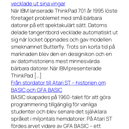
vecklade ut sina vingar
När IBM lanserade ThinkPad 701 år 1995 löste
företaget problemet med små bärbara
datorer på ett spektakulärt sätt. Datorns
delade tangentbord vecklade automatiskt ut
sig när locket öppnades och gav modellen
smeknamnet Butterfly. Trots sin korta tid på
marknaden blev den en designikon och en
av datorhistoriens mest minnesvärda
bärbara datorer. När IBM presenterade
ThinkPad […]
Från stordator till Atari ST – historien om
BASIC och GFA BASIC
BASIC skapades på 1960-talet för att göra
programmering tillgänglig för vanliga
studenter och blev senare det självklara
språket i miljontals hemdatorer. På Atari ST
fördes arvet vidare av GFA BASIC – ett