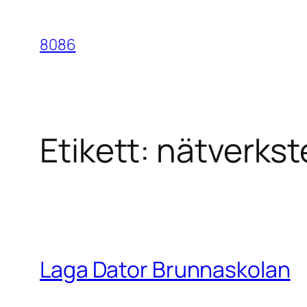
Hoppa
till
8086
innehåll
Etikett:
nätverkst
Laga Dator Brunnaskolan