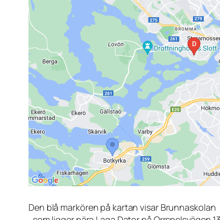
Den blå markören på kartan visar Brunnaskolan
, som ligger nära Laga Dator på Orrspelsvägen 1