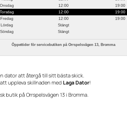
Onsdag
12:00
19:00
Torsdag
12:00
19:00
Fredag
12:00
19:00
Lördag
Stängt
Söndag
Stängt
Öppettider för servicebutiken på Orrspelsvägen 13, Bromma
 dator att återgå till sitt bästa skick.
 att uppleva skillnaden med
Laga Dator
!
sisk butik på Orrspelsvägen 13 i Bromma.