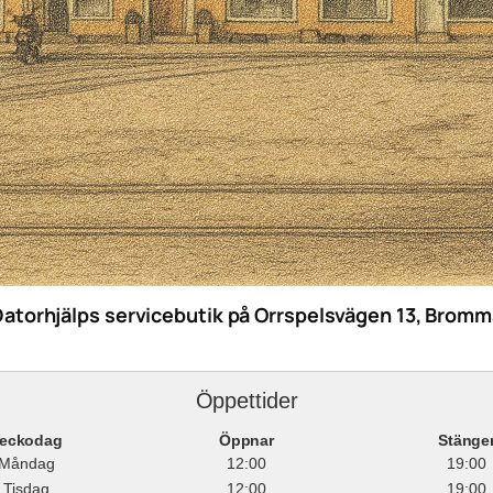
Datorhjälps servicebutik på Orrspelsvägen 13, Bromm
Öppettider
eckodag
Öppnar
Stänge
Måndag
12:00
19:00
Tisdag
12:00
19:00