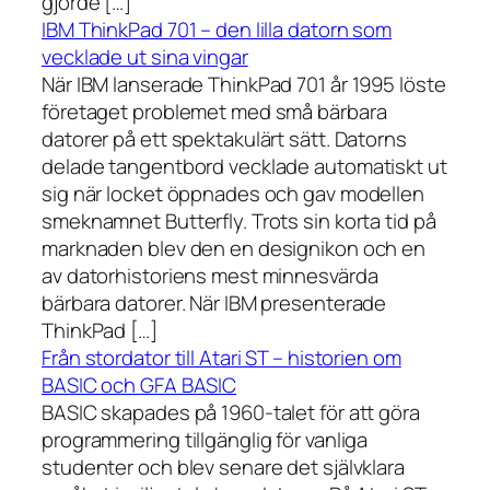
gjorde […]
IBM ThinkPad 701 – den lilla datorn som
vecklade ut sina vingar
När IBM lanserade ThinkPad 701 år 1995 löste
företaget problemet med små bärbara
datorer på ett spektakulärt sätt. Datorns
delade tangentbord vecklade automatiskt ut
sig när locket öppnades och gav modellen
smeknamnet Butterfly. Trots sin korta tid på
marknaden blev den en designikon och en
av datorhistoriens mest minnesvärda
bärbara datorer. När IBM presenterade
ThinkPad […]
Från stordator till Atari ST – historien om
BASIC och GFA BASIC
BASIC skapades på 1960-talet för att göra
programmering tillgänglig för vanliga
studenter och blev senare det självklara