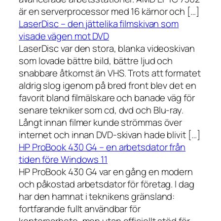
är en serverprocessor med 16 kärnor och […]
LaserDisc – den jättelika filmskivan som
visade vägen mot DVD
LaserDisc var den stora, blanka videoskivan
som lovade bättre bild, bättre ljud och
snabbare åtkomst än VHS. Trots att formatet
aldrig slog igenom på bred front blev det en
favorit bland filmälskare och banade väg för
senare tekniker som cd, dvd och Blu-ray.
Långt innan filmer kunde strömmas över
internet och innan DVD-skivan hade blivit […]
HP ProBook 430 G4 – en arbetsdator från
tiden före Windows 11
HP ProBook 430 G4 var en gång en modern
och påkostad arbetsdator för företag. I dag
har den hamnat i teknikens gränsland:
fortfarande fullt användbar för