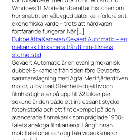
kontorsarbete, men utan officiellt stöd för
Windows 11. Modellen berättar historien om
hur snabbt en välbyggd dator kan förlora sitt
ekonomiska värde – trots att hårdvaran
fortfarande fungerar. När […]
Dubbelåtta Kameran Gevaert Automatic – en
mekanisk filmkamera från 8 mm-filmens
storhetstid
Gevaert Automatic är en ovanlig mekanisk
dubbel-8-kamera från tiden före Gevaerts
sammanslagning med Agfa. Med fjäderdriven
motor, utbytbart Steinheil-objektiv och
filmhastigheter på upp till 32 bilder per
sekund är den både ett intressant stycke
fotohistoria och ett fint exempel på den
avancerade finmekanik som präglade 1900-
talets analoga filmkameror. Långt innan
mobiltelefoner och digitala videokameror