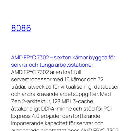
8086
AMD EPYC 7302 – sexton kärnor byggda för
servrar och tunga arbetsstationer
AMD EPYC 7302 är en kraftfull
serverprocessor med 16 kärnor och 32
trådar, utvecklad för virtualisering, databaser
och andra krävande arbetsuppgifter. Med
Zen 2-arkitektur, 128 MB L3-cache,
åttakanaligt DDR4-minne och stöd för PCI
Express 4.0 erbjuder den fortfarande
imponerande kapacitet för servrar och
avancerade arbetsstationer. AMD EPYC 7302