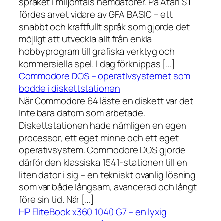
språket i miljontals hemdatorer. På Atari ST
fördes arvet vidare av GFA BASIC – ett
snabbt och kraftfullt språk som gjorde det
möjligt att utveckla allt från enkla
hobbyprogram till grafiska verktyg och
kommersiella spel. I dag förknippas […]
Commodore DOS – operativsystemet som
bodde i diskettstationen
När Commodore 64 läste en diskett var det
inte bara datorn som arbetade.
Diskettstationen hade nämligen en egen
processor, ett eget minne och ett eget
operativsystem. Commodore DOS gjorde
därför den klassiska 1541-stationen till en
liten dator i sig – en tekniskt ovanlig lösning
som var både långsam, avancerad och långt
före sin tid. När […]
HP EliteBook x360 1040 G7 – en lyxig