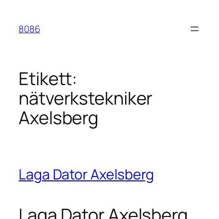
Hoppa
till
8086
innehåll
Etikett:
nätverkstekniker
Axelsberg
Laga Dator Axelsberg
Laga Dator Axelsberg