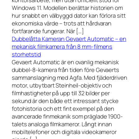
kontorsarbete, men utan officiellt stöd för
Windows 11. Modellen berättar historien om
hur snabbt en välbyggd dator kan förlora sitt
ekonomiska värde – trots att hårdvaran
fortfarande fungerar. När […]
Dubbelåtta Kameran Gevaert Automatic – en
mekanisk filmkamera från 8 mm-filmens
storhetstid
Gevaert Automatic är en ovanlig mekanisk
dubbel-8-kamera från tiden före Gevaerts
sammanslagning med Agfa. Med fjäderdriven
motor, utbytbart Steinheil-objektiv och
filmhastigheter på upp till 32 bilder per
sekund är den både ett intressant stycke
fotohistoria och ett fint exempel på den
avancerade finmekanik som präglade 1900-
talets analoga filmkameror. Långt innan
mobiltelefoner och digitala videokameror