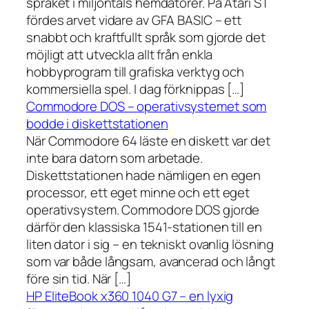
språket i miljontals hemdatorer. På Atari ST
fördes arvet vidare av GFA BASIC – ett
snabbt och kraftfullt språk som gjorde det
möjligt att utveckla allt från enkla
hobbyprogram till grafiska verktyg och
kommersiella spel. I dag förknippas […]
Commodore DOS – operativsystemet som
bodde i diskettstationen
När Commodore 64 läste en diskett var det
inte bara datorn som arbetade.
Diskettstationen hade nämligen en egen
processor, ett eget minne och ett eget
operativsystem. Commodore DOS gjorde
därför den klassiska 1541-stationen till en
liten dator i sig – en tekniskt ovanlig lösning
som var både långsam, avancerad och långt
före sin tid. När […]
HP EliteBook x360 1040 G7 – en lyxig