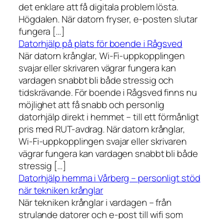
det enklare att få digitala problem lösta.
Högdalen. När datorn fryser, e-posten slutar
fungera […]
Datorhjälp på plats för boende i Rågsved
När datorn krånglar, Wi-Fi-uppkopplingen
svajar eller skrivaren vägrar fungera kan
vardagen snabbt bli både stressig och
tidskrävande. För boende i Rågsved finns nu
möjlighet att få snabb och personlig
datorhjälp direkt i hemmet – till ett förmånligt
pris med RUT-avdrag. När datorn krånglar,
Wi-Fi-uppkopplingen svajar eller skrivaren
vägrar fungera kan vardagen snabbt bli både
stressig […]
Datorhjälp hemma i Vårberg – personligt stöd
när tekniken krånglar
När tekniken krånglar i vardagen – från
strulande datorer och e-post till wifi som