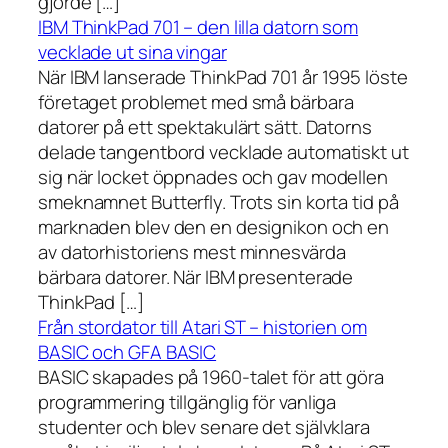
gjorde […]
IBM ThinkPad 701 – den lilla datorn som
vecklade ut sina vingar
När IBM lanserade ThinkPad 701 år 1995 löste
företaget problemet med små bärbara
datorer på ett spektakulärt sätt. Datorns
delade tangentbord vecklade automatiskt ut
sig när locket öppnades och gav modellen
smeknamnet Butterfly. Trots sin korta tid på
marknaden blev den en designikon och en
av datorhistoriens mest minnesvärda
bärbara datorer. När IBM presenterade
ThinkPad […]
Från stordator till Atari ST – historien om
BASIC och GFA BASIC
BASIC skapades på 1960-talet för att göra
programmering tillgänglig för vanliga
studenter och blev senare det självklara