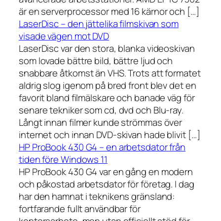
är en serverprocessor med 16 kärnor och […]
LaserDisc – den jättelika filmskivan som
visade vägen mot DVD
LaserDisc var den stora, blanka videoskivan
som lovade bättre bild, bättre ljud och
snabbare åtkomst än VHS. Trots att formatet
aldrig slog igenom på bred front blev det en
favorit bland filmälskare och banade väg för
senare tekniker som cd, dvd och Blu-ray.
Långt innan filmer kunde strömmas över
internet och innan DVD-skivan hade blivit […]
HP ProBook 430 G4 – en arbetsdator från
tiden före Windows 11
HP ProBook 430 G4 var en gång en modern
och påkostad arbetsdator för företag. I dag
har den hamnat i teknikens gränsland:
fortfarande fullt användbar för