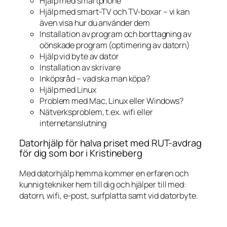
Hjälp med smartphone
Hjälp med smart-TV och TV-boxar – vi kan
även visa hur du använder dem
Installation av program och borttagning av
oönskade program (optimering av datorn)
Hjälp vid byte av dator
Installation av skrivare
Inköpsråd – vad ska man köpa?
Hjälp med Linux
Problem med Mac, Linux eller Windows?
Nätverksproblem, t.ex. wifi eller
internetanslutning
Datorhjälp för halva priset med RUT-avdrag
för dig som bor i Kristineberg
Med datorhjälp hemma kommer en erfaren och
kunnig tekniker hem till dig och hjälper till med:
datorn, wifi, e-post, surfplatta samt vid datorbyte.