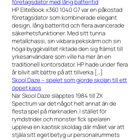
företagsdator med lång batteritid
HP EliteBook x360 1040 G7 var en påkostad
företagsdator som kombinerade elegant
design, lång batteritid och flera avancerade
säkerhetsfunktioner. Med sitt tunna
metallchassi, sin vikbara pekskärm och sin
höga byggkvalitet riktade den sig främst till
yrkesanvändare som ville ha mer än en
traditionell kontorsdator. HP hade under flera
år blivit allt bättre på att tillverka […]
Skool Daze – spelet som gjorde skolan till ett
öppet kaos
När Skool Daze släpptes 1984 till ZX
Spectrum var det något helt annat än de
flesta spel på marknaden. I stället för
rymdstrider och monster fick spelaren
uppleva en kaotisk skoldag där målet var att
stjäla sitt eget betyg ur personalrummets