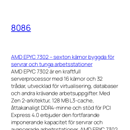
8086
AMD EPYC 7302 – sexton kärnor byggda för
servrar och tunga arbetsstationer
AMD EPYC 7302 är en kraftfull
serverprocessor med 16 kärnor och 32
trådar, utvecklad för virtualisering, databaser
och andra krävande arbetsuppgifter. Med
Zen 2-arkitektur, 128 MB L3-cache,
åttakanaligt DDR4-minne och stöd för PCI
Express 4.0 erbjuder den fortfarande
imponerande kapacitet för servrar och
avancerade arbetsstationer. AMD EPYC 7302