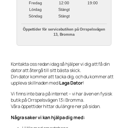
Fredag
12:00
19:00
Lördag
Stängt
Söndag
Stängt
Öppettider för servicebutiken på Orrspelsvägen
13, Bromma
Kontakta oss redan idag så hjälper vi dig att få din
dator att återgå till sitt bästa skick.
Din dator kommer att tacka dig, och du kommer att
uppleva skillnaden med
Laga Dator
!
Vi finns inte bara på internet – vi har även en fysisk
butik på Orrspelsvägen 13 i Bromma.
Våra öppettider hittar du längre ner på sidan.
Några saker vi kan hjälpa dig med: