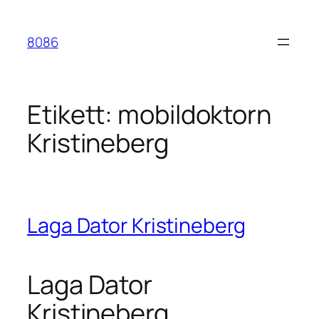
Hoppa
till
8086
innehåll
Etikett:
mobildoktorn
Kristineberg
Laga Dator Kristineberg
Laga Dator
Kristineberg