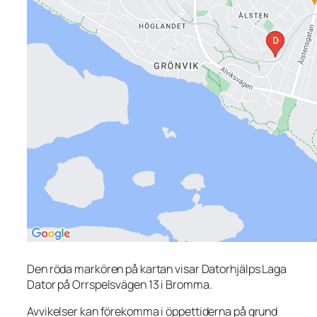
Den röda markören på kartan visar Datorhjälps Laga
Dator på Orrspelsvägen 13 i Bromma.
Avvikelser kan förekomma i öppettiderna på grund