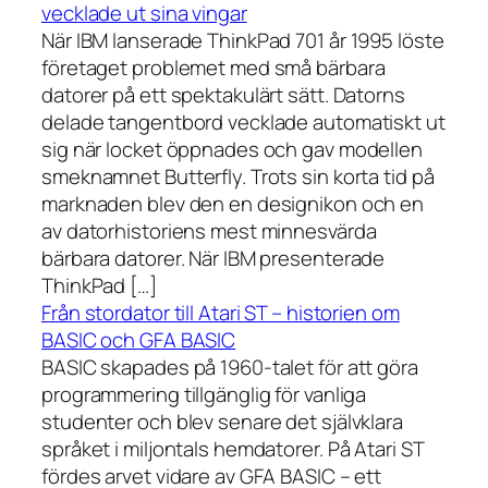
vecklade ut sina vingar
När IBM lanserade ThinkPad 701 år 1995 löste
företaget problemet med små bärbara
datorer på ett spektakulärt sätt. Datorns
delade tangentbord vecklade automatiskt ut
sig när locket öppnades och gav modellen
smeknamnet Butterfly. Trots sin korta tid på
marknaden blev den en designikon och en
av datorhistoriens mest minnesvärda
bärbara datorer. När IBM presenterade
ThinkPad […]
Från stordator till Atari ST – historien om
BASIC och GFA BASIC
BASIC skapades på 1960-talet för att göra
programmering tillgänglig för vanliga
studenter och blev senare det självklara
språket i miljontals hemdatorer. På Atari ST
fördes arvet vidare av GFA BASIC – ett