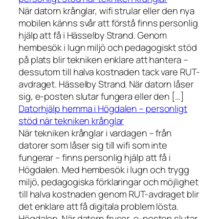
När datorn krånglar, wifi strular eller den nya
mobilen känns svår att förstå finns personlig
hjälp att få i Hässelby Strand. Genom
hembesök i lugn miljö och pedagogiskt stöd
på plats blir tekniken enklare att hantera –
dessutom till halva kostnaden tack vare RUT-
avdraget. Hässelby Strand. När datorn låser
sig, e-posten slutar fungera eller den […]
Datorhjälp hemma i Högdalen – personligt
stöd när tekniken krånglar
När tekniken krånglar i vardagen – från
datorer som låser sig till wifi som inte
fungerar – finns personlig hjälp att få i
Högdalen. Med hembesök i lugn och trygg
miljö, pedagogiska förklaringar och möjlighet
till halva kostnaden genom RUT-avdraget blir
det enklare att få digitala problem lösta.
Högdalen. När datorn fryser, e-posten slutar