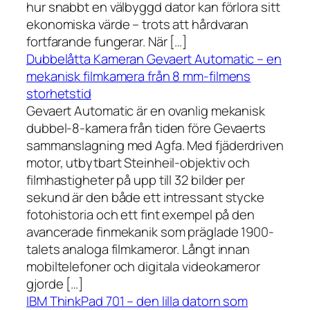
hur snabbt en välbyggd dator kan förlora sitt
ekonomiska värde – trots att hårdvaran
fortfarande fungerar. När […]
Dubbelåtta Kameran Gevaert Automatic – en
mekanisk filmkamera från 8 mm-filmens
storhetstid
Gevaert Automatic är en ovanlig mekanisk
dubbel-8-kamera från tiden före Gevaerts
sammanslagning med Agfa. Med fjäderdriven
motor, utbytbart Steinheil-objektiv och
filmhastigheter på upp till 32 bilder per
sekund är den både ett intressant stycke
fotohistoria och ett fint exempel på den
avancerade finmekanik som präglade 1900-
talets analoga filmkameror. Långt innan
mobiltelefoner och digitala videokameror
gjorde […]
IBM ThinkPad 701 – den lilla datorn som