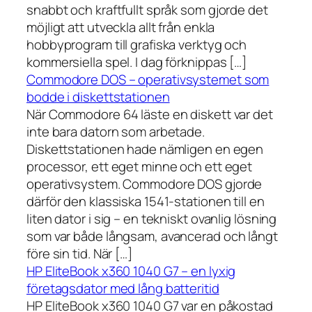
snabbt och kraftfullt språk som gjorde det
möjligt att utveckla allt från enkla
hobbyprogram till grafiska verktyg och
kommersiella spel. I dag förknippas […]
Commodore DOS – operativsystemet som
bodde i diskettstationen
När Commodore 64 läste en diskett var det
inte bara datorn som arbetade.
Diskettstationen hade nämligen en egen
processor, ett eget minne och ett eget
operativsystem. Commodore DOS gjorde
därför den klassiska 1541-stationen till en
liten dator i sig – en tekniskt ovanlig lösning
som var både långsam, avancerad och långt
före sin tid. När […]
HP EliteBook x360 1040 G7 – en lyxig
företagsdator med lång batteritid
HP EliteBook x360 1040 G7 var en påkostad