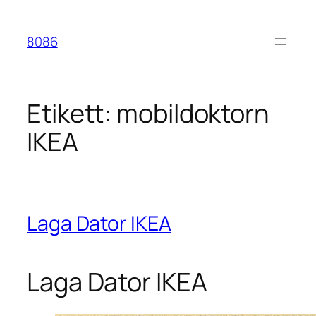
Hoppa
till
8086
innehåll
Etikett:
mobildoktorn
IKEA
Laga Dator IKEA
Laga Dator IKEA