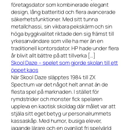
företagsdator som kombinerade elegant
design, lång batteritid och flera avancerade
säkerhetsfunktioner. Med sitt tunna
metallchassi, sin vikbara pekskärm och sin
höga byggkvalitet riktade den sig främst till
yrkesanvändare som ville ha mer än en
traditionell kontorsdator. HP hade under flera
år blivit allt bättre på att tillverka […]
Skool Daze – spelet som gjorde skolan till ett
öppet kaos
När Skool Daze släpptes 1984 till ZX
Spectrum var det något helt annat än de
flesta spel på marknaden. I stället för
rymdstrider och monster fick spelaren
uppleva en kaotisk skoldag där målet var att
stjäla sitt eget betyg ur personalrummets
kassaskåp. Med humor, busiga elever,
jagande lärare och en ovanligt fri spelvärld