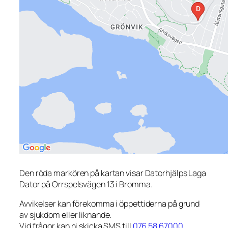
Den röda markören på kartan visar Datorhjälps Laga
Dator på Orrspelsvägen 13 i Bromma.
Avvikelser kan förekomma i öppettiderna på grund
av sjukdom eller liknande.
Vid frågor kan ni skicka SMS till
076 58 67000
.