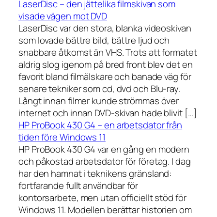
LaserDisc – den jättelika filmskivan som
visade vägen mot DVD
LaserDisc var den stora, blanka videoskivan
som lovade bättre bild, bättre ljud och
snabbare åtkomst än VHS. Trots att formatet
aldrig slog igenom på bred front blev det en
favorit bland filmälskare och banade väg för
senare tekniker som cd, dvd och Blu-ray.
Långt innan filmer kunde strömmas över
internet och innan DVD-skivan hade blivit […]
HP ProBook 430 G4 – en arbetsdator från
tiden före Windows 11
HP ProBook 430 G4 var en gång en modern
och påkostad arbetsdator för företag. I dag
har den hamnat i teknikens gränsland:
fortfarande fullt användbar för
kontorsarbete, men utan officiellt stöd för
Windows 11. Modellen berättar historien om