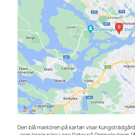
Den blå markören på kartan visar Kungsträdgår
, som ligger nära Laga Dator på Orrspelsvägen 1