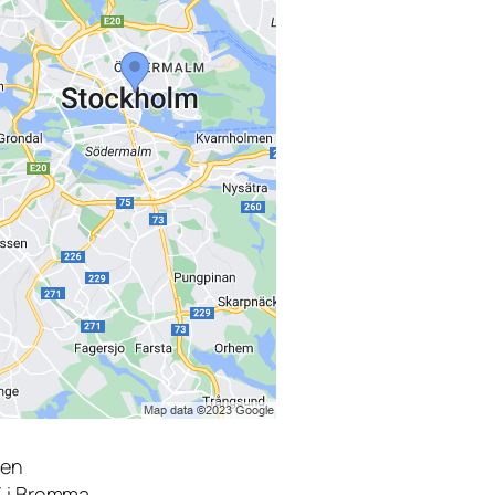
den
3 i Bromma.