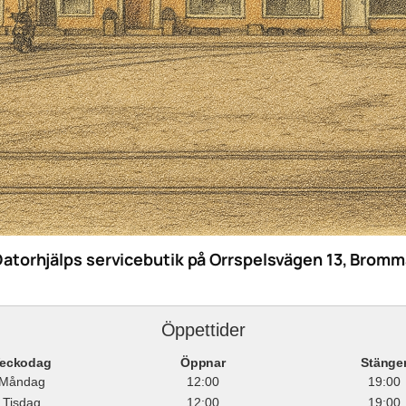
Datorhjälps servicebutik på Orrspelsvägen 13, Bromm
Öppettider
eckodag
Öppnar
Stänge
Måndag
12:00
19:00
Tisdag
12:00
19:00