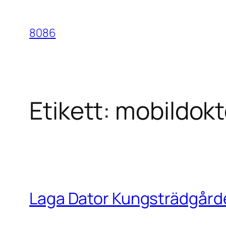
Hoppa
till
8086
innehåll
Etikett:
mobildokt
Laga Dator Kungsträdgård