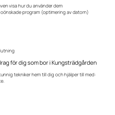
även visa hur du använder dem
v oönskade program (optimering av datorn)
slutning
drag för dig som bor i Kungsträdgården
ig tekniker hem till dig och hjälper till med:
te.