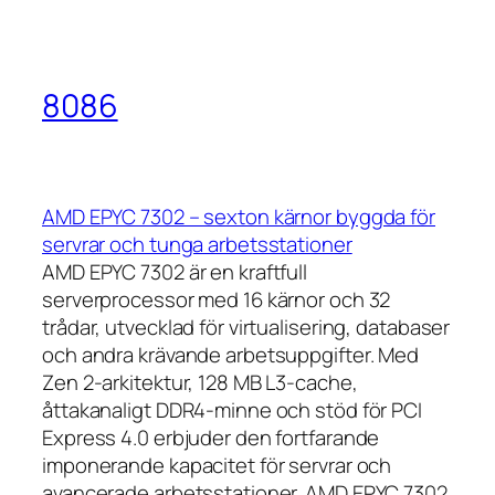
8086
AMD EPYC 7302 – sexton kärnor byggda för
servrar och tunga arbetsstationer
AMD EPYC 7302 är en kraftfull
serverprocessor med 16 kärnor och 32
trådar, utvecklad för virtualisering, databaser
och andra krävande arbetsuppgifter. Med
Zen 2-arkitektur, 128 MB L3-cache,
åttakanaligt DDR4-minne och stöd för PCI
Express 4.0 erbjuder den fortfarande
imponerande kapacitet för servrar och
avancerade arbetsstationer. AMD EPYC 7302