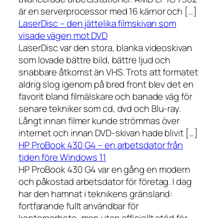
är en serverprocessor med 16 kärnor och […]
LaserDisc – den jättelika filmskivan som
visade vägen mot DVD
LaserDisc var den stora, blanka videoskivan
som lovade bättre bild, bättre ljud och
snabbare åtkomst än VHS. Trots att formatet
aldrig slog igenom på bred front blev det en
favorit bland filmälskare och banade väg för
senare tekniker som cd, dvd och Blu-ray.
Långt innan filmer kunde strömmas över
internet och innan DVD-skivan hade blivit […]
HP ProBook 430 G4 – en arbetsdator från
tiden före Windows 11
HP ProBook 430 G4 var en gång en modern
och påkostad arbetsdator för företag. I dag
har den hamnat i teknikens gränsland:
fortfarande fullt användbar för