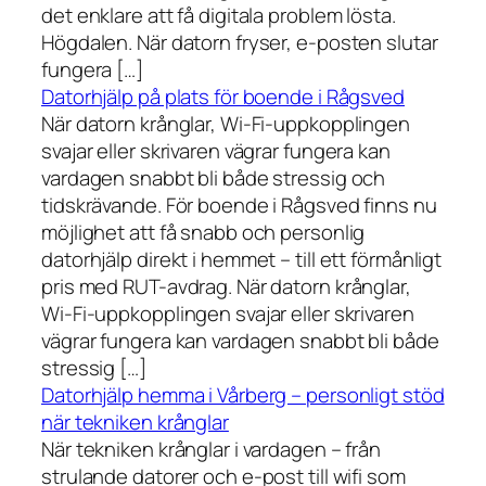
det enklare att få digitala problem lösta.
Högdalen. När datorn fryser, e-posten slutar
fungera […]
Datorhjälp på plats för boende i Rågsved
När datorn krånglar, Wi-Fi-uppkopplingen
svajar eller skrivaren vägrar fungera kan
vardagen snabbt bli både stressig och
tidskrävande. För boende i Rågsved finns nu
möjlighet att få snabb och personlig
datorhjälp direkt i hemmet – till ett förmånligt
pris med RUT-avdrag. När datorn krånglar,
Wi-Fi-uppkopplingen svajar eller skrivaren
vägrar fungera kan vardagen snabbt bli både
stressig […]
Datorhjälp hemma i Vårberg – personligt stöd
när tekniken krånglar
När tekniken krånglar i vardagen – från
strulande datorer och e-post till wifi som