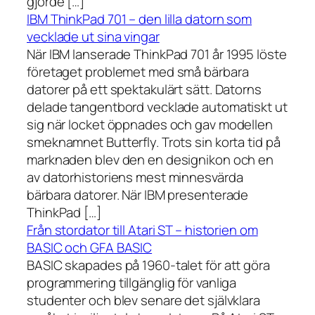
gjorde […]
IBM ThinkPad 701 – den lilla datorn som
vecklade ut sina vingar
När IBM lanserade ThinkPad 701 år 1995 löste
företaget problemet med små bärbara
datorer på ett spektakulärt sätt. Datorns
delade tangentbord vecklade automatiskt ut
sig när locket öppnades och gav modellen
smeknamnet Butterfly. Trots sin korta tid på
marknaden blev den en designikon och en
av datorhistoriens mest minnesvärda
bärbara datorer. När IBM presenterade
ThinkPad […]
Från stordator till Atari ST – historien om
BASIC och GFA BASIC
BASIC skapades på 1960-talet för att göra
programmering tillgänglig för vanliga
studenter och blev senare det självklara