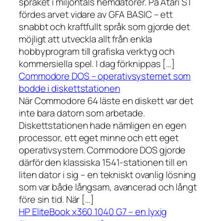
språket i miljontals hemdatorer. På Atari ST
fördes arvet vidare av GFA BASIC – ett
snabbt och kraftfullt språk som gjorde det
möjligt att utveckla allt från enkla
hobbyprogram till grafiska verktyg och
kommersiella spel. I dag förknippas […]
Commodore DOS – operativsystemet som
bodde i diskettstationen
När Commodore 64 läste en diskett var det
inte bara datorn som arbetade.
Diskettstationen hade nämligen en egen
processor, ett eget minne och ett eget
operativsystem. Commodore DOS gjorde
därför den klassiska 1541-stationen till en
liten dator i sig – en tekniskt ovanlig lösning
som var både långsam, avancerad och långt
före sin tid. När […]
HP EliteBook x360 1040 G7 – en lyxig