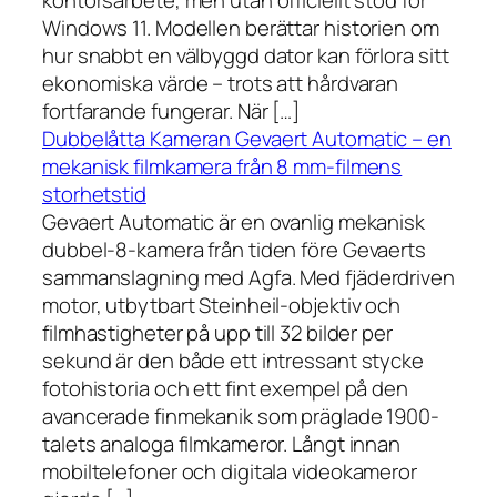
kontorsarbete, men utan officiellt stöd för
Windows 11. Modellen berättar historien om
hur snabbt en välbyggd dator kan förlora sitt
ekonomiska värde – trots att hårdvaran
fortfarande fungerar. När […]
Dubbelåtta Kameran Gevaert Automatic – en
mekanisk filmkamera från 8 mm-filmens
storhetstid
Gevaert Automatic är en ovanlig mekanisk
dubbel-8-kamera från tiden före Gevaerts
sammanslagning med Agfa. Med fjäderdriven
motor, utbytbart Steinheil-objektiv och
filmhastigheter på upp till 32 bilder per
sekund är den både ett intressant stycke
fotohistoria och ett fint exempel på den
avancerade finmekanik som präglade 1900-
talets analoga filmkameror. Långt innan
mobiltelefoner och digitala videokameror