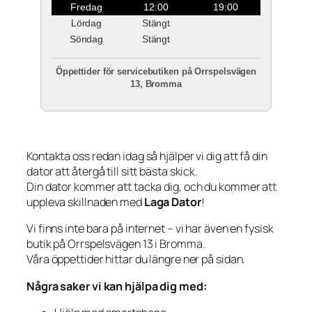
Fredag
12:00
19:00
Lördag
Stängt
Söndag
Stängt
Öppettider för servicebutiken på Orrspelsvägen
13, Bromma
Kontakta oss redan idag så hjälper vi dig att få din
dator att återgå till sitt bästa skick.
Din dator kommer att tacka dig, och du kommer att
uppleva skillnaden med
Laga Dator
!
Vi finns inte bara på internet – vi har även en fysisk
butik på Orrspelsvägen 13 i Bromma.
Våra öppettider hittar du längre ner på sidan.
Några saker vi kan hjälpa dig med: