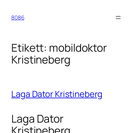
Hoppa
till
8086
innehåll
Etikett:
mobildoktor
Kristineberg
Laga Dator Kristineberg
Laga Dator
Kristineberg