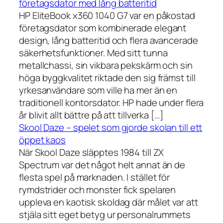
företagsdator med lång batteritid
HP EliteBook x360 1040 G7 var en påkostad
företagsdator som kombinerade elegant
design, lång batteritid och flera avancerade
säkerhetsfunktioner. Med sitt tunna
metallchassi, sin vikbara pekskärm och sin
höga byggkvalitet riktade den sig främst till
yrkesanvändare som ville ha mer än en
traditionell kontorsdator. HP hade under flera
år blivit allt bättre på att tillverka […]
Skool Daze – spelet som gjorde skolan till ett
öppet kaos
När Skool Daze släpptes 1984 till ZX
Spectrum var det något helt annat än de
flesta spel på marknaden. I stället för
rymdstrider och monster fick spelaren
uppleva en kaotisk skoldag där målet var att
stjäla sitt eget betyg ur personalrummets