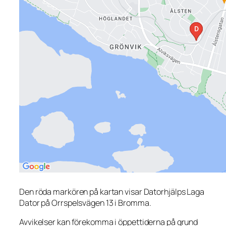
Den röda markören på kartan visar Datorhjälps Laga
Dator på Orrspelsvägen 13 i Bromma.
Avvikelser kan förekomma i öppettiderna på grund