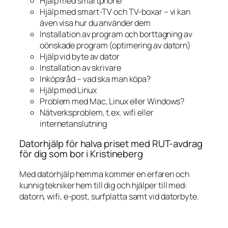
Hjälp med smartphone
Hjälp med smart-TV och TV-boxar – vi kan
även visa hur du använder dem
Installation av program och borttagning av
oönskade program (optimering av datorn)
Hjälp vid byte av dator
Installation av skrivare
Inköpsråd – vad ska man köpa?
Hjälp med Linux
Problem med Mac, Linux eller Windows?
Nätverksproblem, t.ex. wifi eller
internetanslutning
Datorhjälp för halva priset med RUT-avdrag
för dig som bor i Kristineberg
Med datorhjälp hemma kommer en erfaren och
kunnig tekniker hem till dig och hjälper till med:
datorn, wifi, e-post, surfplatta samt vid datorbyte.