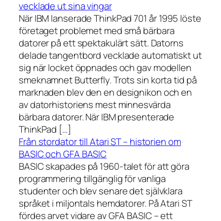
vecklade ut sina vingar
När IBM lanserade ThinkPad 701 år 1995 löste
företaget problemet med små bärbara
datorer på ett spektakulärt sätt. Datorns
delade tangentbord vecklade automatiskt ut
sig när locket öppnades och gav modellen
smeknamnet Butterfly. Trots sin korta tid på
marknaden blev den en designikon och en
av datorhistoriens mest minnesvärda
bärbara datorer. När IBM presenterade
ThinkPad […]
Från stordator till Atari ST – historien om
BASIC och GFA BASIC
BASIC skapades på 1960-talet för att göra
programmering tillgänglig för vanliga
studenter och blev senare det självklara
språket i miljontals hemdatorer. På Atari ST
fördes arvet vidare av GFA BASIC – ett