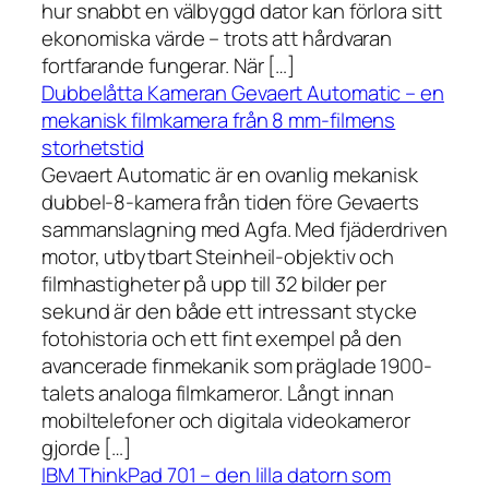
hur snabbt en välbyggd dator kan förlora sitt
ekonomiska värde – trots att hårdvaran
fortfarande fungerar. När […]
Dubbelåtta Kameran Gevaert Automatic – en
mekanisk filmkamera från 8 mm-filmens
storhetstid
Gevaert Automatic är en ovanlig mekanisk
dubbel-8-kamera från tiden före Gevaerts
sammanslagning med Agfa. Med fjäderdriven
motor, utbytbart Steinheil-objektiv och
filmhastigheter på upp till 32 bilder per
sekund är den både ett intressant stycke
fotohistoria och ett fint exempel på den
avancerade finmekanik som präglade 1900-
talets analoga filmkameror. Långt innan
mobiltelefoner och digitala videokameror
gjorde […]
IBM ThinkPad 701 – den lilla datorn som