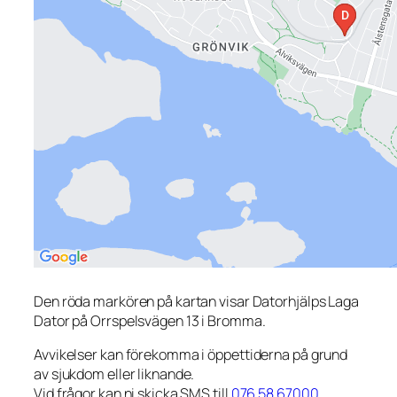
Den röda markören på kartan visar Datorhjälps Laga
Dator på Orrspelsvägen 13 i Bromma.
Avvikelser kan förekomma i öppettiderna på grund
av sjukdom eller liknande.
Vid frågor kan ni skicka SMS till
076 58 67000
.