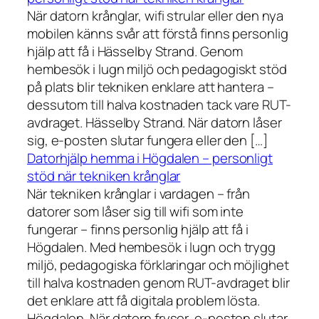
När datorn krånglar, wifi strular eller den nya
mobilen känns svår att förstå finns personlig
hjälp att få i Hässelby Strand. Genom
hembesök i lugn miljö och pedagogiskt stöd
på plats blir tekniken enklare att hantera –
dessutom till halva kostnaden tack vare RUT-
avdraget. Hässelby Strand. När datorn låser
sig, e-posten slutar fungera eller den […]
Datorhjälp hemma i Högdalen – personligt
stöd när tekniken krånglar
När tekniken krånglar i vardagen – från
datorer som låser sig till wifi som inte
fungerar – finns personlig hjälp att få i
Högdalen. Med hembesök i lugn och trygg
miljö, pedagogiska förklaringar och möjlighet
till halva kostnaden genom RUT-avdraget blir
det enklare att få digitala problem lösta.
Högdalen. När datorn fryser, e-posten slutar