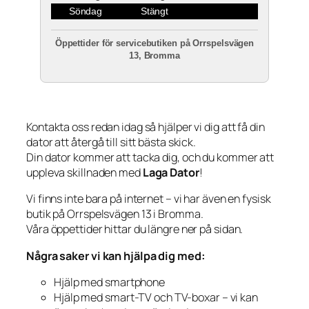
Söndag
Stängt
Öppettider för servicebutiken på Orrspelsvägen
13, Bromma
Kontakta oss redan idag så hjälper vi dig att få din
dator att återgå till sitt bästa skick.
Din dator kommer att tacka dig, och du kommer att
uppleva skillnaden med
Laga Dator
!
Vi finns inte bara på internet – vi har även en fysisk
butik på Orrspelsvägen 13 i Bromma.
Våra öppettider hittar du längre ner på sidan.
Några saker vi kan hjälpa dig med:
Hjälp med smartphone
Hjälp med smart-TV och TV-boxar – vi kan