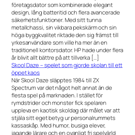
företagsdator som kombinerade elegant
design, lång batteritid och flera avancerade
säkerhetsfunktioner. Med sitt tunna
metallchassi, sin vikbara pekskärm och sin
höga byggkvalitet riktade den sig främst till
yrkesanvändare som ville ha mer än en
traditionell kontorsdator. HP hade under flera
år blivit allt bättre på att tillverka […]
Skool Daze – spelet som gjorde skolan till ett
öppet kaos
När Skool Daze släpptes 1984 till ZX
Spectrum var det något helt annat än de
flesta spel på marknaden. I stället för
rymdstrider och monster fick spelaren
uppleva en kaotisk skoldag där målet var att
stjäla sitt eget betyg ur personalrummets
kassaskåp. Med humor, busiga elever,
jagande lärare och en ovanligt fri spelvärld