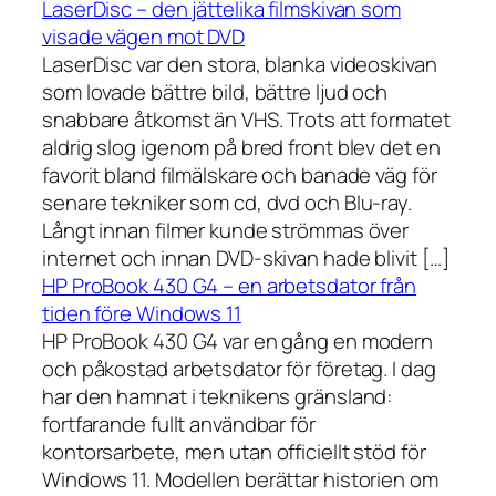
LaserDisc – den jättelika filmskivan som
visade vägen mot DVD
LaserDisc var den stora, blanka videoskivan
som lovade bättre bild, bättre ljud och
snabbare åtkomst än VHS. Trots att formatet
aldrig slog igenom på bred front blev det en
favorit bland filmälskare och banade väg för
senare tekniker som cd, dvd och Blu-ray.
Långt innan filmer kunde strömmas över
internet och innan DVD-skivan hade blivit […]
HP ProBook 430 G4 – en arbetsdator från
tiden före Windows 11
HP ProBook 430 G4 var en gång en modern
och påkostad arbetsdator för företag. I dag
har den hamnat i teknikens gränsland:
fortfarande fullt användbar för
kontorsarbete, men utan officiellt stöd för
Windows 11. Modellen berättar historien om