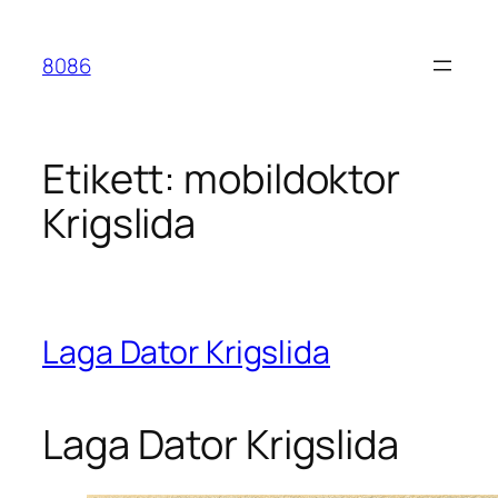
Hoppa
till
8086
innehåll
Etikett:
mobildoktor
Krigslida
Laga Dator Krigslida
Laga Dator Krigslida