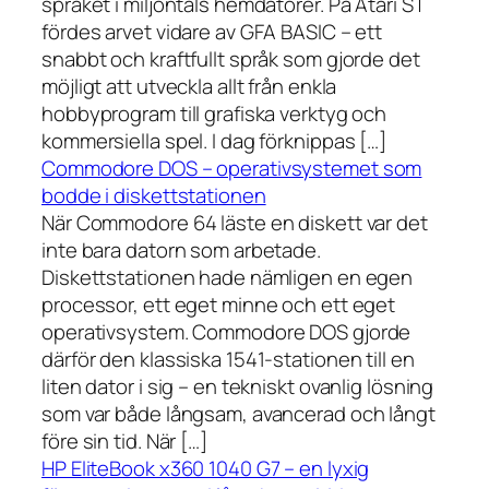
språket i miljontals hemdatorer. På Atari ST
fördes arvet vidare av GFA BASIC – ett
snabbt och kraftfullt språk som gjorde det
möjligt att utveckla allt från enkla
hobbyprogram till grafiska verktyg och
kommersiella spel. I dag förknippas […]
Commodore DOS – operativsystemet som
bodde i diskettstationen
När Commodore 64 läste en diskett var det
inte bara datorn som arbetade.
Diskettstationen hade nämligen en egen
processor, ett eget minne och ett eget
operativsystem. Commodore DOS gjorde
därför den klassiska 1541-stationen till en
liten dator i sig – en tekniskt ovanlig lösning
som var både långsam, avancerad och långt
före sin tid. När […]
HP EliteBook x360 1040 G7 – en lyxig