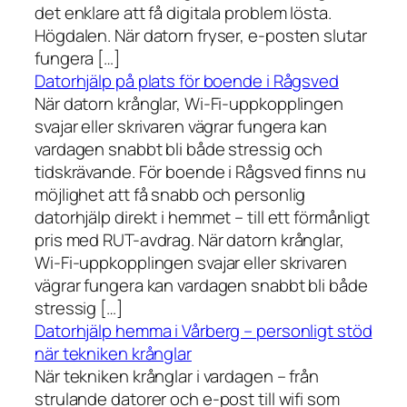
det enklare att få digitala problem lösta.
Högdalen. När datorn fryser, e-posten slutar
fungera […]
Datorhjälp på plats för boende i Rågsved
När datorn krånglar, Wi-Fi-uppkopplingen
svajar eller skrivaren vägrar fungera kan
vardagen snabbt bli både stressig och
tidskrävande. För boende i Rågsved finns nu
möjlighet att få snabb och personlig
datorhjälp direkt i hemmet – till ett förmånligt
pris med RUT-avdrag. När datorn krånglar,
Wi-Fi-uppkopplingen svajar eller skrivaren
vägrar fungera kan vardagen snabbt bli både
stressig […]
Datorhjälp hemma i Vårberg – personligt stöd
när tekniken krånglar
När tekniken krånglar i vardagen – från
strulande datorer och e-post till wifi som