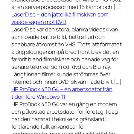
är en serverprocessor med 16 kärnor och […]
LaserDisc – den jättelika filmskivan som
visade vägen mot DVD
LaserDisc var den stora, blanka videoskivan
som lovade bättre bild, bättre ljud och
snabbare åtkomst än VHS. Trots att formatet
aldrig slog igenom på bred front blev det en
favorit bland filmälskare och banade väg för
senare tekniker som cd, dvd och Blu-ray.
Långt innan filmer kunde strömmas över
internet och innan DVD-skivan hade blivit […]
HP ProBook 430 G4 – en arbetsdator från
tiden före Windows 11
HP ProBook 430 G4 var en gång en modern
och påkostad arbetsdator för företag. I dag
har den hamnat i teknikens gränsland:
fortfarande fullt användbar för