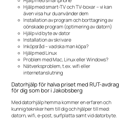
Hjälp med smartphone
Hjälp med smart-TV och TV-boxar – vi kan
även visa hur du använder dem
Installation av program och borttagning av
oönskade program (optimering av datorn)
Hjälp vid byte av dator
Installation av skrivare
Inköpsråd – vad ska man köpa?
Hjälp med Linux
Problem med Mac, Linux eller Windows?
Nätverksproblem, t.ex. wifi eller
internetanslutning
Datorhjälp för halva priset med RUT-avdrag
för dig som bor i Jakobsberg
Med datorhjälp hemma kommer en erfaren och
kunnig tekniker hem till dig och hjälper till med:
datorn, wifi, e-post, surfplatta samt vid datorbyte.