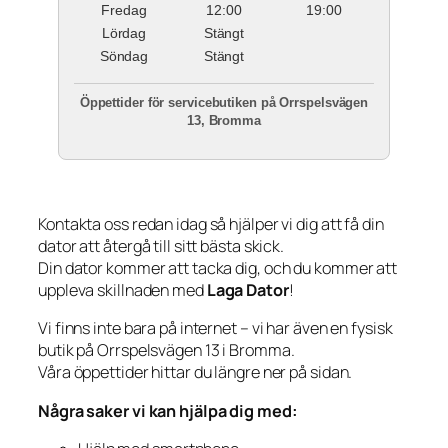
Fredag
12:00
19:00
Lördag
Stängt
Söndag
Stängt
Öppettider för servicebutiken på Orrspelsvägen
13, Bromma
Kontakta oss redan idag så hjälper vi dig att få din
dator att återgå till sitt bästa skick.
Din dator kommer att tacka dig, och du kommer att
uppleva skillnaden med
Laga Dator
!
Vi finns inte bara på internet – vi har även en fysisk
butik på Orrspelsvägen 13 i Bromma.
Våra öppettider hittar du längre ner på sidan.
Några saker vi kan hjälpa dig med: