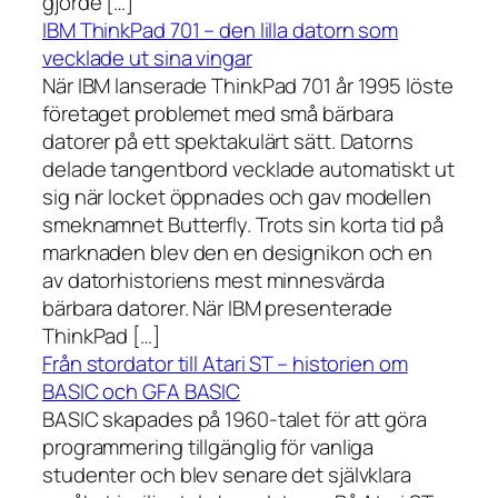
gjorde […]
IBM ThinkPad 701 – den lilla datorn som
vecklade ut sina vingar
När IBM lanserade ThinkPad 701 år 1995 löste
företaget problemet med små bärbara
datorer på ett spektakulärt sätt. Datorns
delade tangentbord vecklade automatiskt ut
sig när locket öppnades och gav modellen
smeknamnet Butterfly. Trots sin korta tid på
marknaden blev den en designikon och en
av datorhistoriens mest minnesvärda
bärbara datorer. När IBM presenterade
ThinkPad […]
Från stordator till Atari ST – historien om
BASIC och GFA BASIC
BASIC skapades på 1960-talet för att göra
programmering tillgänglig för vanliga
studenter och blev senare det självklara