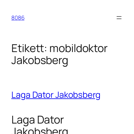
Hoppa
till
8086
innehåll
Etikett:
mobildoktor
Jakobsberg
Laga Dator Jakobsberg
Laga Dator
Jakobsberg