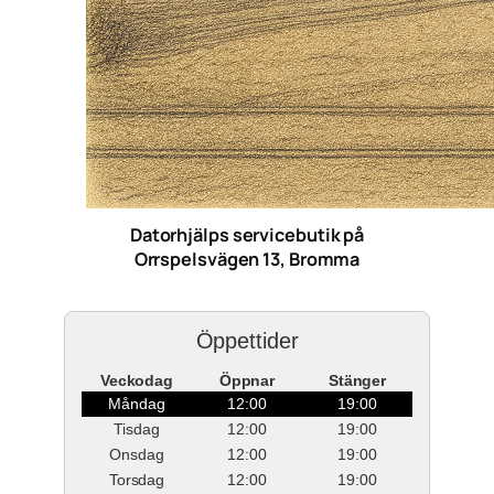
Datorhjälps servicebutik på
Orrspelsvägen 13, Bromma
Öppettider
Veckodag
Öppnar
Stänger
Måndag
12:00
19:00
Tisdag
12:00
19:00
Onsdag
12:00
19:00
Torsdag
12:00
19:00