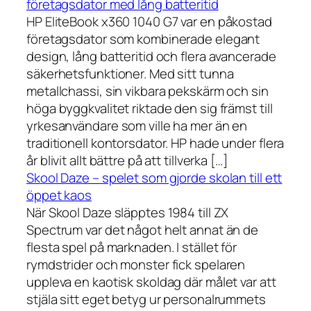
företagsdator med lång batteritid
HP EliteBook x360 1040 G7 var en påkostad
företagsdator som kombinerade elegant
design, lång batteritid och flera avancerade
säkerhetsfunktioner. Med sitt tunna
metallchassi, sin vikbara pekskärm och sin
höga byggkvalitet riktade den sig främst till
yrkesanvändare som ville ha mer än en
traditionell kontorsdator. HP hade under flera
år blivit allt bättre på att tillverka […]
Skool Daze – spelet som gjorde skolan till ett
öppet kaos
När Skool Daze släpptes 1984 till ZX
Spectrum var det något helt annat än de
flesta spel på marknaden. I stället för
rymdstrider och monster fick spelaren
uppleva en kaotisk skoldag där målet var att
stjäla sitt eget betyg ur personalrummets