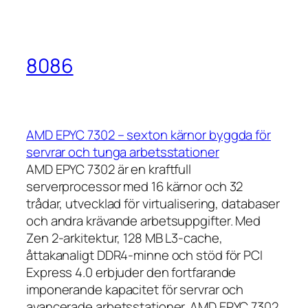
8086
AMD EPYC 7302 – sexton kärnor byggda för
servrar och tunga arbetsstationer
AMD EPYC 7302 är en kraftfull
serverprocessor med 16 kärnor och 32
trådar, utvecklad för virtualisering, databaser
och andra krävande arbetsuppgifter. Med
Zen 2-arkitektur, 128 MB L3-cache,
åttakanaligt DDR4-minne och stöd för PCI
Express 4.0 erbjuder den fortfarande
imponerande kapacitet för servrar och
avancerade arbetsstationer. AMD EPYC 7302