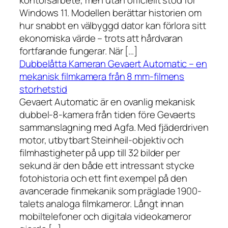
kontorsarbete, men utan officiellt stöd för
Windows 11. Modellen berättar historien om
hur snabbt en välbyggd dator kan förlora sitt
ekonomiska värde – trots att hårdvaran
fortfarande fungerar. När […]
Dubbelåtta Kameran Gevaert Automatic – en
mekanisk filmkamera från 8 mm-filmens
storhetstid
Gevaert Automatic är en ovanlig mekanisk
dubbel-8-kamera från tiden före Gevaerts
sammanslagning med Agfa. Med fjäderdriven
motor, utbytbart Steinheil-objektiv och
filmhastigheter på upp till 32 bilder per
sekund är den både ett intressant stycke
fotohistoria och ett fint exempel på den
avancerade finmekanik som präglade 1900-
talets analoga filmkameror. Långt innan
mobiltelefoner och digitala videokameror