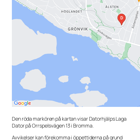
Den röda markören på kartan visar Datorhjälps Laga
Dator på Orrspelsvägen 13 i Bromma.
Avvikelser kan förekomma i öppettiderna på grund