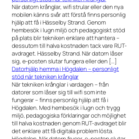
När datorn krånglar, wifi strular eller den nya
mobilen känns svår att förstå finns personlig
hjälp att få i Hässelby Strand. Genom
hembesök i lugn miljö och pedagogiskt stöd
på plats blir tekniken enklare att hantera –
dessutom till halva kostnaden tack vare RUT-
avdraget. Hässelby Strand. När datorn låser
sig, e-posten slutar fungera eller den […]
Datorhjälp hemma i Högdalen – personligt
stöd när tekniken krånglar
När tekniken krånglar i vardagen – från
datorer som låser sig till wifi som inte
fungerar – finns personlig hjälp att få i
Högdalen. Med hembesök i lugn och trygg
miljö, pedagogiska förklaringar och möjlighet
till halva kostnaden genom RUT-avdraget blir
det enklare att få digitala problem lösta.
Högdalen. När datorn fryser, e-posten slutar