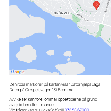
Den röda markören på kartan visar Datorhjälps Laga
Dator på Orrspelsvägen 13 i Bromma.
Avvikelser kan förekomma i öppettiderna på grund
av sjukdom eller liknande.
Vid frågor kan ni skicka SMS till
076 58 67000
.