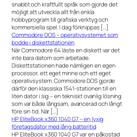
snabbt och kraftfullt språk som gjorde det
möjligt att utveckla allt från enkla
hobbyprogram till grafiska verktyg och
kommersiella spel. I dag förknippas […]
Commodore DOS – operativsystemet som
bodde i diskettstationen
När Commodore 64 läste en diskett var det
inte bara datorn som arbetade.
Diskettstationen hade nämligen en egen
processor, ett eget minne och ett eget
operativsystem. Commodore DOS gjorde
därför den klassiska 1541-stationen till en
liten dator i sig – en tekniskt ovanlig lösning
som var både långsam, avancerad och långt
före sin tid. När […]
HP EliteBook x360 1040 G7 – en lyxig
företagsdator med lång batteritid
HP EliteBook x360 1040 G7 var en påkostad