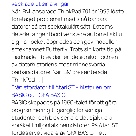
vecklade ut sina vingar
När IBM lanserade ThinkPad 701 år 1995 löste
företaget problemet med små bärbara
datorer på ett spektakulärt sätt. Datorns
delade tangentbord vecklade automatiskt ut
sig när locket öppnades och gav modellen
smeknamnet Butterfly. Trots sin korta tid på
marknaden blev den en designikon och en
av datorhistoriens mest minnesvärda
bärbara datorer. När IBM presenterade
ThinkPad […]
Från stordator till Atari ST – historien om
BASIC och GFA BASIC
BASIC skapades på 1960-talet för att göra
programmering tillgänglig för vanliga
studenter och blev senare det självklara
språket i miljontals hemdatorer. På Atari ST
fördes arvet vidare av GFA BASIC – ett