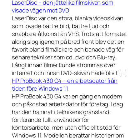
LaserDisc – den jättelika filmskivan som
visade vägen mot DVD
LaserDisc var den stora, blanka videoskivan
som lovade bättre bild, bättre ljud och
snabbare åtkomst än VHS. Trots att formatet
aldrig slog igenom på bred front blev det en
favorit bland filmälskare och banade väg för
senare tekniker som cd, dvd och Blu-ray.
Långt innan filmer kunde strömmas över
internet och innan DVD-skivan hade blivit […]
HP ProBook 430 G4 – en arbetsdator från
tiden före Windows 11
HP ProBook 430 G4 var en gång en modern
och påkostad arbetsdator för företag. I dag
har den hamnat i teknikens gränsland:
fortfarande fullt användbar för
kontorsarbete, men utan officiellt stöd för
Windows 11. Modellen berättar historien om