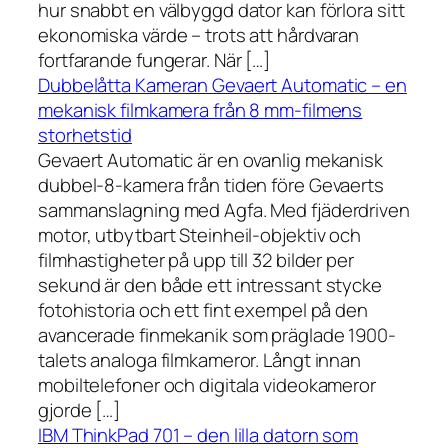
hur snabbt en välbyggd dator kan förlora sitt
ekonomiska värde – trots att hårdvaran
fortfarande fungerar. När […]
Dubbelåtta Kameran Gevaert Automatic – en
mekanisk filmkamera från 8 mm-filmens
storhetstid
Gevaert Automatic är en ovanlig mekanisk
dubbel-8-kamera från tiden före Gevaerts
sammanslagning med Agfa. Med fjäderdriven
motor, utbytbart Steinheil-objektiv och
filmhastigheter på upp till 32 bilder per
sekund är den både ett intressant stycke
fotohistoria och ett fint exempel på den
avancerade finmekanik som präglade 1900-
talets analoga filmkameror. Långt innan
mobiltelefoner och digitala videokameror
gjorde […]
IBM ThinkPad 701 – den lilla datorn som