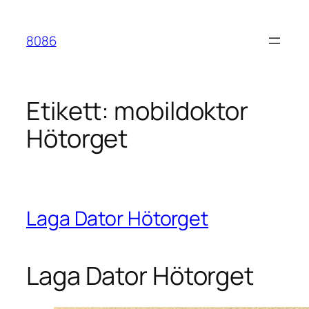
Hoppa
till
8086
innehåll
Etikett:
mobildoktor
Hötorget
Laga Dator Hötorget
Laga Dator Hötorget