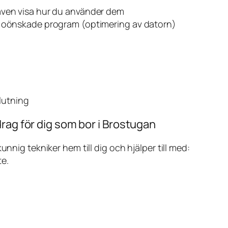
även visa hur du använder dem
v oönskade program (optimering av datorn)
slutning
rag för dig som bor i Brostugan
ig tekniker hem till dig och hjälper till med:
te.