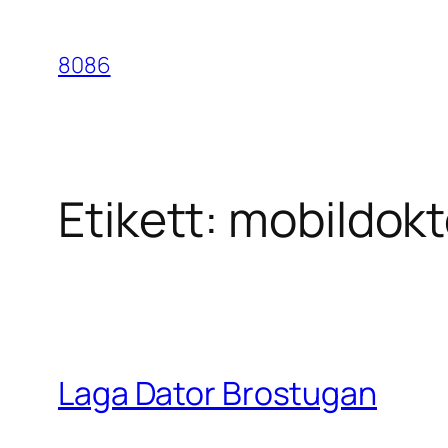
Hoppa
till
8086
innehåll
Etikett:
mobildokt
Laga Dator Brostugan