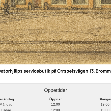
Datorhjälps servicebutik på Orrspelsvägen 13, Bromm
Öppettider
eckodag
Öppnar
Stänge
Måndag
12:00
19:00
Tisdag
12:00
19:00