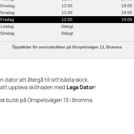
Onsdag
12:00
19:00
Torsdag
12:00
19:00
Fredag
12:00
19:00
Lördag
Stängt
Söndag
Stängt
Öppettider för servicebutiken på Orrspelsvägen 13, Bromma
 dator att återgå till sitt bästa skick.
 att uppleva skillnaden med
Laga Dator
!
sisk butik på Orrspelsvägen 13 i Bromma.