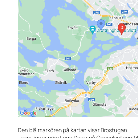
Den blå markören på kartan visar Brostugan
, som ligger nära Laga Dator på Orrspelsvägen 1