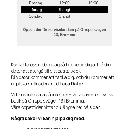
Fredag
12:00
19:00
Lördag
Stängt
Söndag
Stängt
Öppettider för servicebutiken på Orrspelsvägen
13, Bromma
Kontakta oss redan idag så hjälper vi dig att få din
dator att återgå till sitt bästa skick.
Din dator kommer att tacka dig, och du kommer att
uppleva skillnaden med
Laga Dator
!
Vi finns inte bara på internet – vi har även en fysisk
butik på Orrspelsvägen 13 i Bromma.
Våra öppettider hittar du längre ner på sidan.
Några saker vi kan hjälpa dig med: