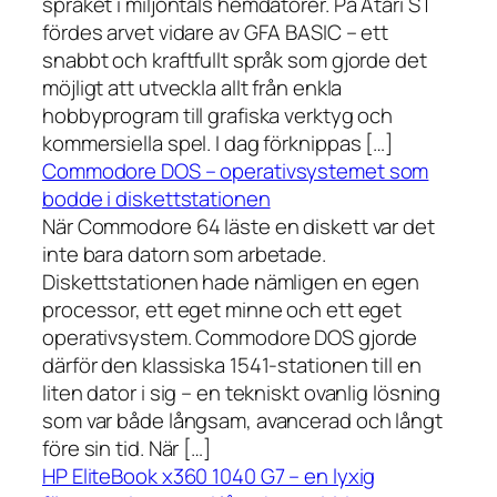
språket i miljontals hemdatorer. På Atari ST
fördes arvet vidare av GFA BASIC – ett
snabbt och kraftfullt språk som gjorde det
möjligt att utveckla allt från enkla
hobbyprogram till grafiska verktyg och
kommersiella spel. I dag förknippas […]
Commodore DOS – operativsystemet som
bodde i diskettstationen
När Commodore 64 läste en diskett var det
inte bara datorn som arbetade.
Diskettstationen hade nämligen en egen
processor, ett eget minne och ett eget
operativsystem. Commodore DOS gjorde
därför den klassiska 1541-stationen till en
liten dator i sig – en tekniskt ovanlig lösning
som var både långsam, avancerad och långt
före sin tid. När […]
HP EliteBook x360 1040 G7 – en lyxig