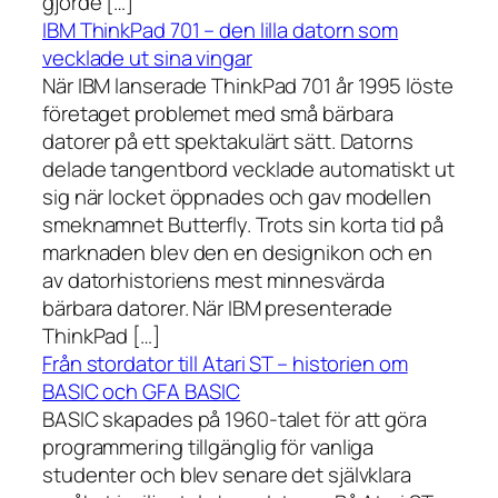
gjorde […]
IBM ThinkPad 701 – den lilla datorn som
vecklade ut sina vingar
När IBM lanserade ThinkPad 701 år 1995 löste
företaget problemet med små bärbara
datorer på ett spektakulärt sätt. Datorns
delade tangentbord vecklade automatiskt ut
sig när locket öppnades och gav modellen
smeknamnet Butterfly. Trots sin korta tid på
marknaden blev den en designikon och en
av datorhistoriens mest minnesvärda
bärbara datorer. När IBM presenterade
ThinkPad […]
Från stordator till Atari ST – historien om
BASIC och GFA BASIC
BASIC skapades på 1960-talet för att göra
programmering tillgänglig för vanliga
studenter och blev senare det självklara