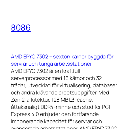
8086
AMD EPYC 7302 – sexton kärnor byggda för
servrar och tunga arbetsstationer
AMD EPYC 7302 är en kraftfull
serverprocessor med 16 kärnor och 32
trådar, utvecklad för virtualisering, databaser
och andra krävande arbetsuppgifter. Med
Zen 2-arkitektur, 128 MB L3-cache,
åttakanaligt DDR4-minne och stöd för PCI
Express 4.0 erbjuder den fortfarande
imponerande kapacitet för servrar och
avancerade arbetsstationer. AMD EPYC 7302