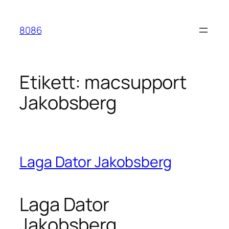
Hoppa
till
8086
innehåll
Etikett:
macsupport
Jakobsberg
Laga Dator Jakobsberg
Laga Dator
Jakobsberg