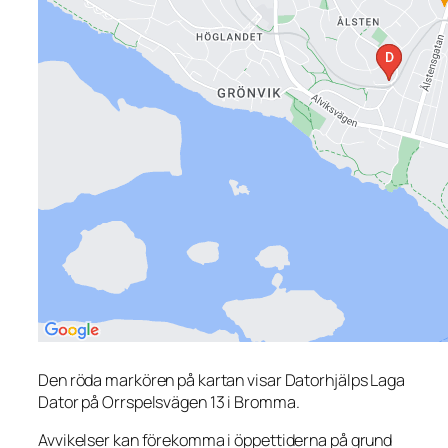
Den röda markören på kartan visar Datorhjälps Laga
Dator på Orrspelsvägen 13 i Bromma.
Avvikelser kan förekomma i öppettiderna på grund