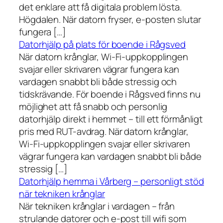
det enklare att få digitala problem lösta.
Högdalen. När datorn fryser, e-posten slutar
fungera […]
Datorhjälp på plats för boende i Rågsved
När datorn krånglar, Wi-Fi-uppkopplingen
svajar eller skrivaren vägrar fungera kan
vardagen snabbt bli både stressig och
tidskrävande. För boende i Rågsved finns nu
möjlighet att få snabb och personlig
datorhjälp direkt i hemmet – till ett förmånligt
pris med RUT-avdrag. När datorn krånglar,
Wi-Fi-uppkopplingen svajar eller skrivaren
vägrar fungera kan vardagen snabbt bli både
stressig […]
Datorhjälp hemma i Vårberg – personligt stöd
när tekniken krånglar
När tekniken krånglar i vardagen – från
strulande datorer och e-post till wifi som