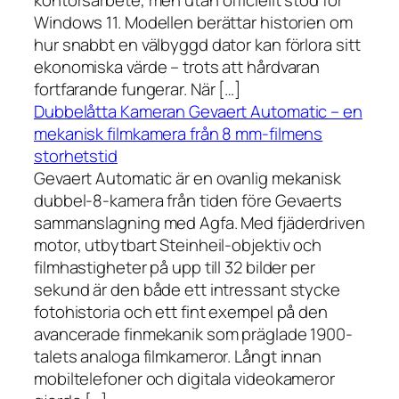
kontorsarbete, men utan officiellt stöd för
Windows 11. Modellen berättar historien om
hur snabbt en välbyggd dator kan förlora sitt
ekonomiska värde – trots att hårdvaran
fortfarande fungerar. När […]
Dubbelåtta Kameran Gevaert Automatic – en
mekanisk filmkamera från 8 mm-filmens
storhetstid
Gevaert Automatic är en ovanlig mekanisk
dubbel-8-kamera från tiden före Gevaerts
sammanslagning med Agfa. Med fjäderdriven
motor, utbytbart Steinheil-objektiv och
filmhastigheter på upp till 32 bilder per
sekund är den både ett intressant stycke
fotohistoria och ett fint exempel på den
avancerade finmekanik som präglade 1900-
talets analoga filmkameror. Långt innan
mobiltelefoner och digitala videokameror