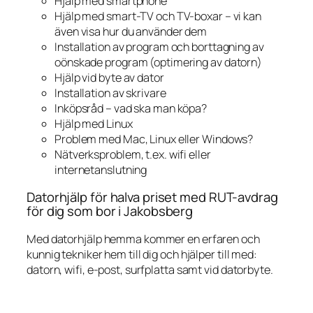
Hjälp med smartphone
Hjälp med smart-TV och TV-boxar – vi kan
även visa hur du använder dem
Installation av program och borttagning av
oönskade program (optimering av datorn)
Hjälp vid byte av dator
Installation av skrivare
Inköpsråd – vad ska man köpa?
Hjälp med Linux
Problem med Mac, Linux eller Windows?
Nätverksproblem, t.ex. wifi eller
internetanslutning
Datorhjälp för halva priset med RUT-avdrag
för dig som bor i Jakobsberg
Med datorhjälp hemma kommer en erfaren och
kunnig tekniker hem till dig och hjälper till med:
datorn, wifi, e-post, surfplatta samt vid datorbyte.