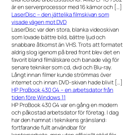
är en serverprocessor med 16 kärnor och […]
LaserDisc – den jättelika filmskivan som
visade vägen mot DVD
LaserDisc var den stora, blanka videoskivan
som lovade bättre bild, bättre ljud och
snabbare åtkomst än VHS. Trots att formatet
aldrig slog igenom på bred front blev det en
favorit bland filmälskare och banade väg för
senare tekniker som cd, dvd och Blu-ray.
Långt innan filmer kunde strömmas över
internet och innan DVD-skivan hade blivit […]
HP ProBook 430 G4 – en arbetsdator från
tiden före Windows 11
HP ProBook 430 G4 var en gång en modern
och påkostad arbetsdator för företag. I dag
har den hamnat i teknikens gränsland:
fortfarande fullt användbar för