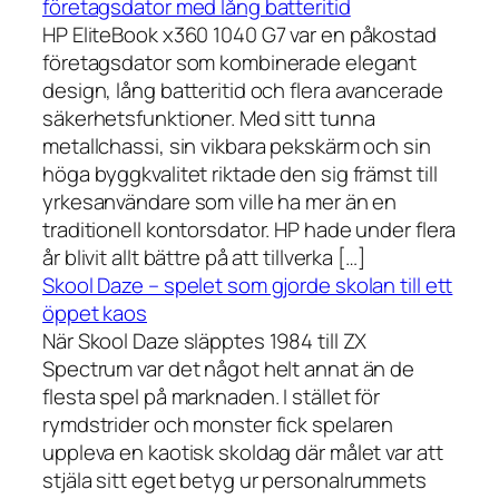
företagsdator med lång batteritid
HP EliteBook x360 1040 G7 var en påkostad
företagsdator som kombinerade elegant
design, lång batteritid och flera avancerade
säkerhetsfunktioner. Med sitt tunna
metallchassi, sin vikbara pekskärm och sin
höga byggkvalitet riktade den sig främst till
yrkesanvändare som ville ha mer än en
traditionell kontorsdator. HP hade under flera
år blivit allt bättre på att tillverka […]
Skool Daze – spelet som gjorde skolan till ett
öppet kaos
När Skool Daze släpptes 1984 till ZX
Spectrum var det något helt annat än de
flesta spel på marknaden. I stället för
rymdstrider och monster fick spelaren
uppleva en kaotisk skoldag där målet var att
stjäla sitt eget betyg ur personalrummets