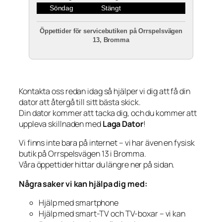
Söndag
Stängt
Öppettider för servicebutiken på Orrspelsvägen
13, Bromma
Kontakta oss redan idag så hjälper vi dig att få din
dator att återgå till sitt bästa skick.
Din dator kommer att tacka dig, och du kommer att
uppleva skillnaden med
Laga Dator
!
Vi finns inte bara på internet – vi har även en fysisk
butik på Orrspelsvägen 13 i Bromma.
Våra öppettider hittar du längre ner på sidan.
Några saker vi kan hjälpa dig med:
Hjälp med smartphone
Hjälp med smart-TV och TV-boxar – vi kan