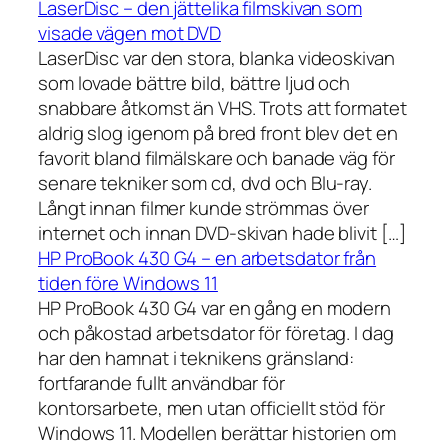
LaserDisc – den jättelika filmskivan som
visade vägen mot DVD
LaserDisc var den stora, blanka videoskivan
som lovade bättre bild, bättre ljud och
snabbare åtkomst än VHS. Trots att formatet
aldrig slog igenom på bred front blev det en
favorit bland filmälskare och banade väg för
senare tekniker som cd, dvd och Blu-ray.
Långt innan filmer kunde strömmas över
internet och innan DVD-skivan hade blivit […]
HP ProBook 430 G4 – en arbetsdator från
tiden före Windows 11
HP ProBook 430 G4 var en gång en modern
och påkostad arbetsdator för företag. I dag
har den hamnat i teknikens gränsland:
fortfarande fullt användbar för
kontorsarbete, men utan officiellt stöd för
Windows 11. Modellen berättar historien om