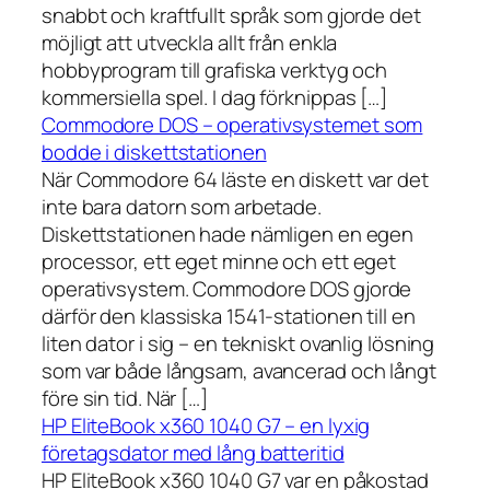
snabbt och kraftfullt språk som gjorde det
möjligt att utveckla allt från enkla
hobbyprogram till grafiska verktyg och
kommersiella spel. I dag förknippas […]
Commodore DOS – operativsystemet som
bodde i diskettstationen
När Commodore 64 läste en diskett var det
inte bara datorn som arbetade.
Diskettstationen hade nämligen en egen
processor, ett eget minne och ett eget
operativsystem. Commodore DOS gjorde
därför den klassiska 1541-stationen till en
liten dator i sig – en tekniskt ovanlig lösning
som var både långsam, avancerad och långt
före sin tid. När […]
HP EliteBook x360 1040 G7 – en lyxig
företagsdator med lång batteritid
HP EliteBook x360 1040 G7 var en påkostad