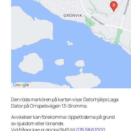
Den röda markören på kartan visar Datorhjälps Laga
Dator på Orrspelsvägen 13 i Bromma.
Avvikelser kan förekomma i öppettiderna på grund
av sjukdom eller liknande.
Vid frågor kan ni skicka SMS till
076 58 67000
.