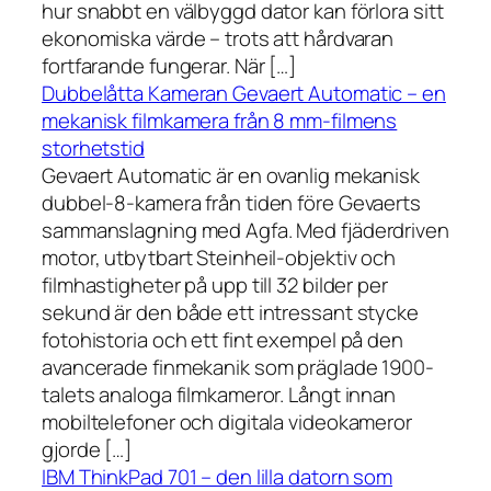
hur snabbt en välbyggd dator kan förlora sitt
ekonomiska värde – trots att hårdvaran
fortfarande fungerar. När […]
Dubbelåtta Kameran Gevaert Automatic – en
mekanisk filmkamera från 8 mm-filmens
storhetstid
Gevaert Automatic är en ovanlig mekanisk
dubbel-8-kamera från tiden före Gevaerts
sammanslagning med Agfa. Med fjäderdriven
motor, utbytbart Steinheil-objektiv och
filmhastigheter på upp till 32 bilder per
sekund är den både ett intressant stycke
fotohistoria och ett fint exempel på den
avancerade finmekanik som präglade 1900-
talets analoga filmkameror. Långt innan
mobiltelefoner och digitala videokameror
gjorde […]
IBM ThinkPad 701 – den lilla datorn som