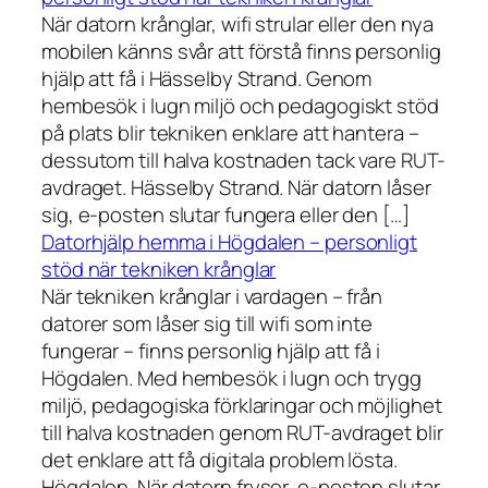
När datorn krånglar, wifi strular eller den nya
mobilen känns svår att förstå finns personlig
hjälp att få i Hässelby Strand. Genom
hembesök i lugn miljö och pedagogiskt stöd
på plats blir tekniken enklare att hantera –
dessutom till halva kostnaden tack vare RUT-
avdraget. Hässelby Strand. När datorn låser
sig, e-posten slutar fungera eller den […]
Datorhjälp hemma i Högdalen – personligt
stöd när tekniken krånglar
När tekniken krånglar i vardagen – från
datorer som låser sig till wifi som inte
fungerar – finns personlig hjälp att få i
Högdalen. Med hembesök i lugn och trygg
miljö, pedagogiska förklaringar och möjlighet
till halva kostnaden genom RUT-avdraget blir
det enklare att få digitala problem lösta.
Högdalen. När datorn fryser, e-posten slutar