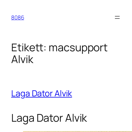
Hoppa
till
8086
innehåll
Etikett:
macsupport
Alvik
Laga Dator Alvik
Laga Dator Alvik