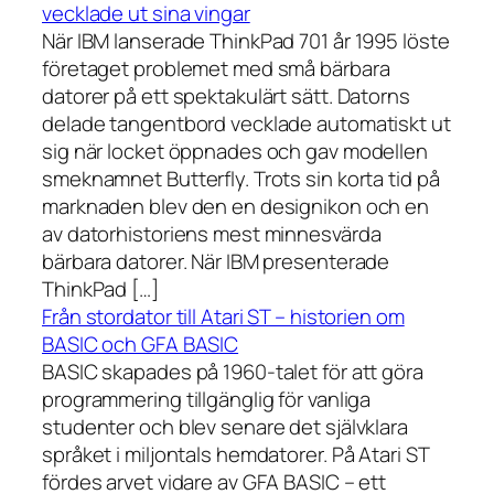
vecklade ut sina vingar
När IBM lanserade ThinkPad 701 år 1995 löste
företaget problemet med små bärbara
datorer på ett spektakulärt sätt. Datorns
delade tangentbord vecklade automatiskt ut
sig när locket öppnades och gav modellen
smeknamnet Butterfly. Trots sin korta tid på
marknaden blev den en designikon och en
av datorhistoriens mest minnesvärda
bärbara datorer. När IBM presenterade
ThinkPad […]
Från stordator till Atari ST – historien om
BASIC och GFA BASIC
BASIC skapades på 1960-talet för att göra
programmering tillgänglig för vanliga
studenter och blev senare det självklara
språket i miljontals hemdatorer. På Atari ST
fördes arvet vidare av GFA BASIC – ett