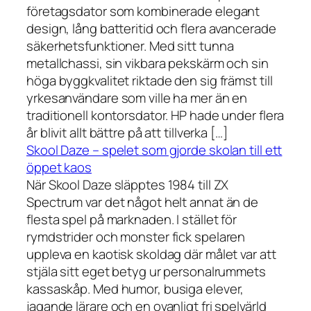
företagsdator som kombinerade elegant
design, lång batteritid och flera avancerade
säkerhetsfunktioner. Med sitt tunna
metallchassi, sin vikbara pekskärm och sin
höga byggkvalitet riktade den sig främst till
yrkesanvändare som ville ha mer än en
traditionell kontorsdator. HP hade under flera
år blivit allt bättre på att tillverka […]
Skool Daze – spelet som gjorde skolan till ett
öppet kaos
När Skool Daze släpptes 1984 till ZX
Spectrum var det något helt annat än de
flesta spel på marknaden. I stället för
rymdstrider och monster fick spelaren
uppleva en kaotisk skoldag där målet var att
stjäla sitt eget betyg ur personalrummets
kassaskåp. Med humor, busiga elever,
jagande lärare och en ovanligt fri spelvärld