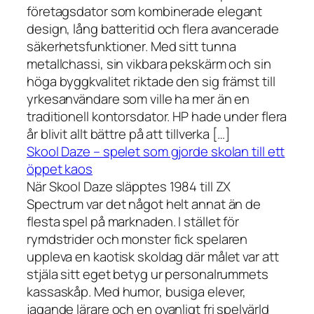
företagsdator som kombinerade elegant
design, lång batteritid och flera avancerade
säkerhetsfunktioner. Med sitt tunna
metallchassi, sin vikbara pekskärm och sin
höga byggkvalitet riktade den sig främst till
yrkesanvändare som ville ha mer än en
traditionell kontorsdator. HP hade under flera
år blivit allt bättre på att tillverka […]
Skool Daze – spelet som gjorde skolan till ett
öppet kaos
När Skool Daze släpptes 1984 till ZX
Spectrum var det något helt annat än de
flesta spel på marknaden. I stället för
rymdstrider och monster fick spelaren
uppleva en kaotisk skoldag där målet var att
stjäla sitt eget betyg ur personalrummets
kassaskåp. Med humor, busiga elever,
jagande lärare och en ovanligt fri spelvärld