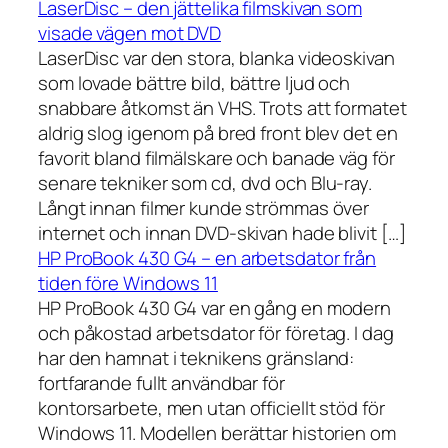
LaserDisc – den jättelika filmskivan som
visade vägen mot DVD
LaserDisc var den stora, blanka videoskivan
som lovade bättre bild, bättre ljud och
snabbare åtkomst än VHS. Trots att formatet
aldrig slog igenom på bred front blev det en
favorit bland filmälskare och banade väg för
senare tekniker som cd, dvd och Blu-ray.
Långt innan filmer kunde strömmas över
internet och innan DVD-skivan hade blivit […]
HP ProBook 430 G4 – en arbetsdator från
tiden före Windows 11
HP ProBook 430 G4 var en gång en modern
och påkostad arbetsdator för företag. I dag
har den hamnat i teknikens gränsland:
fortfarande fullt användbar för
kontorsarbete, men utan officiellt stöd för
Windows 11. Modellen berättar historien om