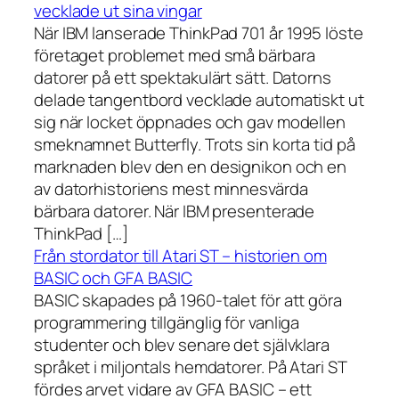
vecklade ut sina vingar
När IBM lanserade ThinkPad 701 år 1995 löste
företaget problemet med små bärbara
datorer på ett spektakulärt sätt. Datorns
delade tangentbord vecklade automatiskt ut
sig när locket öppnades och gav modellen
smeknamnet Butterfly. Trots sin korta tid på
marknaden blev den en designikon och en
av datorhistoriens mest minnesvärda
bärbara datorer. När IBM presenterade
ThinkPad […]
Från stordator till Atari ST – historien om
BASIC och GFA BASIC
BASIC skapades på 1960-talet för att göra
programmering tillgänglig för vanliga
studenter och blev senare det självklara
språket i miljontals hemdatorer. På Atari ST
fördes arvet vidare av GFA BASIC – ett