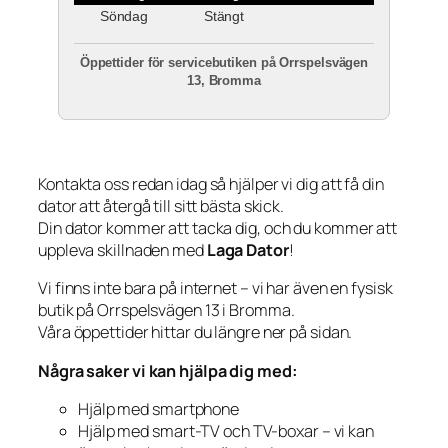
Söndag
Stängt
Öppettider för servicebutiken på Orrspelsvägen
13, Bromma
Kontakta oss redan idag så hjälper vi dig att få din
dator att återgå till sitt bästa skick.
Din dator kommer att tacka dig, och du kommer att
uppleva skillnaden med
Laga Dator
!
Vi finns inte bara på internet – vi har även en fysisk
butik på Orrspelsvägen 13 i Bromma.
Våra öppettider hittar du längre ner på sidan.
Några saker vi kan hjälpa dig med:
Hjälp med smartphone
Hjälp med smart-TV och TV-boxar – vi kan