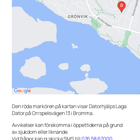
Den röda markören på kartan visar Datorhjälps Laga
Dator på Orrspelsvägen 13 i Bromma.
Avvikelser kan förekomma i öppettiderna på grund
av sjukdom eller liknande.
Vid frågor kan ni skicka SMS till
076 58 67000
.