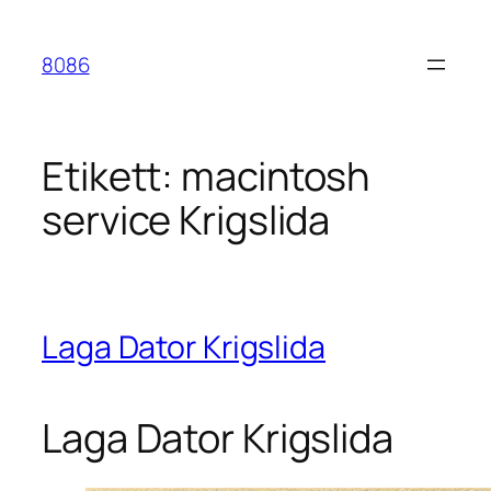
Hoppa
till
8086
innehåll
Etikett:
macintosh
service Krigslida
Laga Dator Krigslida
Laga Dator Krigslida