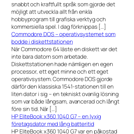
snabbt och kraftfullt språk som gjorde det
möjligt att utveckla allt från enkla
hobbyprogram till grafiska verktyg och
kommersiella spel. I dag förknippas […]
Commodore DOS – operativsystemet som
bodde i diskettstationen
När Commodore 64 läste en diskett var det
inte bara datorn som arbetade.
Diskettstationen hade nämligen en egen
processor, ett eget minne och ett eget
operativsystem. Commodore DOS gjorde
därför den klassiska 1541-stationen till en
liten dator i sig – en tekniskt ovanlig lösning
som var både långsam, avancerad och långt
före sin tid. När […]
HP EliteBook x360 1040 G7 – en lyxig
företagsdator med lång batteritid
HP EliteBook x360 1040 G7 var en påkostad