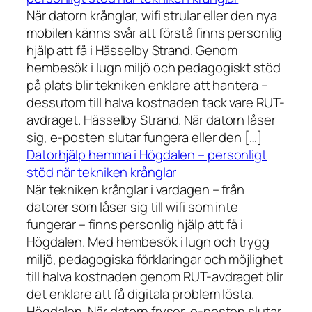
När datorn krånglar, wifi strular eller den nya
mobilen känns svår att förstå finns personlig
hjälp att få i Hässelby Strand. Genom
hembesök i lugn miljö och pedagogiskt stöd
på plats blir tekniken enklare att hantera –
dessutom till halva kostnaden tack vare RUT-
avdraget. Hässelby Strand. När datorn låser
sig, e-posten slutar fungera eller den […]
Datorhjälp hemma i Högdalen – personligt
stöd när tekniken krånglar
När tekniken krånglar i vardagen – från
datorer som låser sig till wifi som inte
fungerar – finns personlig hjälp att få i
Högdalen. Med hembesök i lugn och trygg
miljö, pedagogiska förklaringar och möjlighet
till halva kostnaden genom RUT-avdraget blir
det enklare att få digitala problem lösta.
Högdalen. När datorn fryser, e-posten slutar