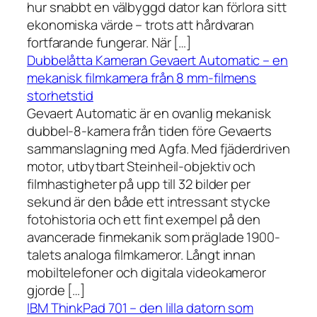
hur snabbt en välbyggd dator kan förlora sitt
ekonomiska värde – trots att hårdvaran
fortfarande fungerar. När […]
Dubbelåtta Kameran Gevaert Automatic – en
mekanisk filmkamera från 8 mm-filmens
storhetstid
Gevaert Automatic är en ovanlig mekanisk
dubbel-8-kamera från tiden före Gevaerts
sammanslagning med Agfa. Med fjäderdriven
motor, utbytbart Steinheil-objektiv och
filmhastigheter på upp till 32 bilder per
sekund är den både ett intressant stycke
fotohistoria och ett fint exempel på den
avancerade finmekanik som präglade 1900-
talets analoga filmkameror. Långt innan
mobiltelefoner och digitala videokameror
gjorde […]
IBM ThinkPad 701 – den lilla datorn som