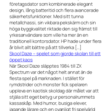
företagsdator som kombinerade elegant
design, lång batteritid och flera avancerade
säkerhetsfunktioner. Med sitt tunna
metallchassi, sin vikbara pekskärm och sin
höga byggkvalitet riktade den sig främst till
yrkesanvändare som ville ha mer än en
traditionell kontorsdator. HP hade under flera
år blivit allt bättre på att tillverka […]
Skool Daze – spelet som gjorde skolan till ett
öppet kaos
När Skool Daze släpptes 1984 till ZX
Spectrum var det något helt annat än de
flesta spel på marknaden. I stället för
rymdstrider och monster fick spelaren
uppleva en kaotisk skoldag där målet var att
stjäla sitt eget betyg ur personalrummets
kassaskåp. Med humor, busiga elever,
jagande lärare och en ovanligt fri spelvärld