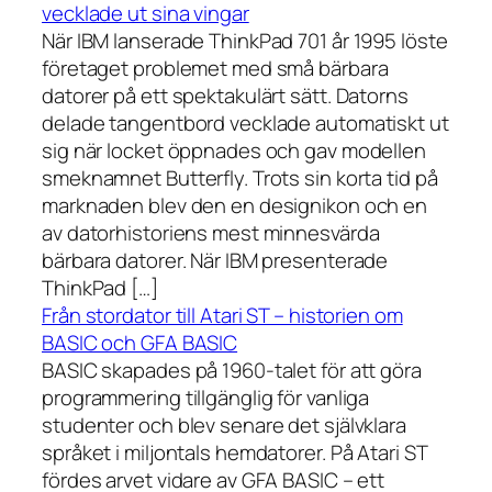
vecklade ut sina vingar
När IBM lanserade ThinkPad 701 år 1995 löste
företaget problemet med små bärbara
datorer på ett spektakulärt sätt. Datorns
delade tangentbord vecklade automatiskt ut
sig när locket öppnades och gav modellen
smeknamnet Butterfly. Trots sin korta tid på
marknaden blev den en designikon och en
av datorhistoriens mest minnesvärda
bärbara datorer. När IBM presenterade
ThinkPad […]
Från stordator till Atari ST – historien om
BASIC och GFA BASIC
BASIC skapades på 1960-talet för att göra
programmering tillgänglig för vanliga
studenter och blev senare det självklara
språket i miljontals hemdatorer. På Atari ST
fördes arvet vidare av GFA BASIC – ett