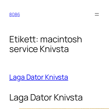
Hoppa
till
8086
innehåll
Etikett:
macintosh
service Knivsta
Laga Dator Knivsta
Laga Dator Knivsta