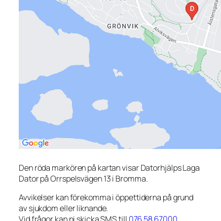
Den röda markören på kartan visar Datorhjälps Laga
Dator på Orrspelsvägen 13 i Bromma.
Avvikelser kan förekomma i öppettiderna på grund
av sjukdom eller liknande.
Vid frågor kan ni skicka SMS till
076 58 67000
.