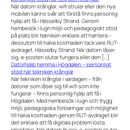
När datorn krånglar, wifi strular eller den nya
mobilen känns svår att förstå finns personlig
hjälp att få i Hässelby Strand. Genom
hembesök i lugn miljö och pedagogiskt stöd
på plats blir tekniken enklare att hantera –
dessutom till halva kostnaden tack vare RUT-
avdraget. Hässelby Strand. När datorn låser
sig, e-posten slutar fungera eller den […]
Datorhjälp hemma i Högdalen – personligt
stöd när tekniken krånglar
När tekniken krånglar i vardagen – från
datorer som låser sig till wifi som inte
fungerar – finns personlig hjälp att få i
Högdalen. Med hembesök i lugn och trygg
miljö, pedagogiska förklaringar och möjlighet
till halva kostnaden genom RUT-avdraget blir
det enklare att få digitala problem lösta.
Högdalen. När datorn fryser, e-posten slutar