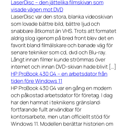
LaserDisc – den jättelika filmskivan som
visade vägen mot DVD
LaserDisc var den stora, blanka videoskivan
som lovade bättre bild, bättre ljud och
snabbare åtkomst än VHS. Trots att formatet
aldrig slog igenom på bred front blev det en
favorit bland filmälskare och banade väg för
senare tekniker som cd, dvd och Blu-ray.
Långt innan filmer kunde strömmas över
internet och innan DVD-skivan hade blivit […]
HP ProBook 430 G4 – en arbetsdator från
tiden före Windows 11
HP ProBook 430 G4 var en gång en modern
och påkostad arbetsdator för företag. I dag
har den hamnat i teknikens gränsland:
fortfarande fullt användbar för
kontorsarbete, men utan officiellt stöd för
Windows 11. Modellen berättar historien om