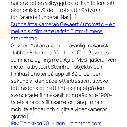
hur snabbt en välbyggd dator kan förlora sitt
ekonomiska värde – trots att hårdvaran
fortfarande fungerar. När […]
Dubbelåtta Kameran Gevaert Automatic – en
mekanisk filmkamera från 8 mm-filmens
storhetstid
Gevaert Automatic är en ovanlig mekanisk
dubbel-8-kamera från tiden före Gevaerts
sammanslagning med Agfa. Med fjäderdriven
motor, utbytbart Steinheil-objektiv och
filmhastigheter på upp till 32 bilder per
sekund är den både ett intressant stycke
fotohistoria och ett fint exempel på den
avancerade finmekanik som präglade 1900-
talets analoga filmkameror. Långt innan
mobiltelefoner och digitala videokameror
gjorde […]
IBM ThinkPad 701 – den lilla datorn som