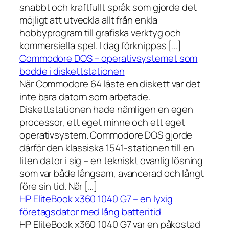
snabbt och kraftfullt språk som gjorde det
möjligt att utveckla allt från enkla
hobbyprogram till grafiska verktyg och
kommersiella spel. I dag förknippas […]
Commodore DOS – operativsystemet som
bodde i diskettstationen
När Commodore 64 läste en diskett var det
inte bara datorn som arbetade.
Diskettstationen hade nämligen en egen
processor, ett eget minne och ett eget
operativsystem. Commodore DOS gjorde
därför den klassiska 1541-stationen till en
liten dator i sig – en tekniskt ovanlig lösning
som var både långsam, avancerad och långt
före sin tid. När […]
HP EliteBook x360 1040 G7 – en lyxig
företagsdator med lång batteritid
HP EliteBook x360 1040 G7 var en påkostad