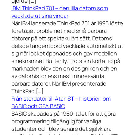
gjorde […]
IBM ThinkPad 701 – den lilla datorn som
vecklade ut sina vingar
När IBM lanserade ThinkPad 701 år 1995 löste
företaget problemet med små bärbara
datorer på ett spektakulärt sätt. Datorns
delade tangentbord vecklade automatiskt ut
sig när locket öppnades och gav modellen
smeknamnet Butterfly. Trots sin korta tid på
marknaden blev den en designikon och en
av datorhistoriens mest minnesvärda
bärbara datorer. När IBM presenterade
ThinkPad […]
Från stordator till Atari ST – historien om
BASIC och GFA BASIC
BASIC skapades på 1960-talet för att göra
programmering tillgänglig för vanliga
studenter och blev senare det självklara