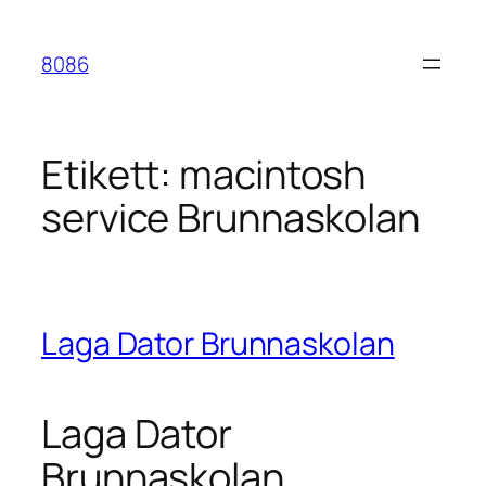
Hoppa
till
8086
innehåll
Etikett:
macintosh
service Brunnaskolan
Laga Dator Brunnaskolan
Laga Dator
Brunnaskolan