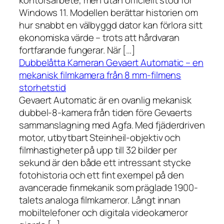
kontorsarbete, men utan officiellt stöd för
Windows 11. Modellen berättar historien om
hur snabbt en välbyggd dator kan förlora sitt
ekonomiska värde – trots att hårdvaran
fortfarande fungerar. När […]
Dubbelåtta Kameran Gevaert Automatic – en
mekanisk filmkamera från 8 mm-filmens
storhetstid
Gevaert Automatic är en ovanlig mekanisk
dubbel-8-kamera från tiden före Gevaerts
sammanslagning med Agfa. Med fjäderdriven
motor, utbytbart Steinheil-objektiv och
filmhastigheter på upp till 32 bilder per
sekund är den både ett intressant stycke
fotohistoria och ett fint exempel på den
avancerade finmekanik som präglade 1900-
talets analoga filmkameror. Långt innan
mobiltelefoner och digitala videokameror