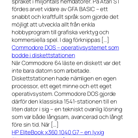
språket i miljontals hemdatorer. På Atari ST
fördes arvet vidare av GFA BASIC – ett
snabbt och kraftfullt språk som gjorde det
möjligt att utveckla allt från enkla
hobbyprogram till grafiska verktyg och
kommersiella spel. I dag förknippas […]
Commodore DOS – operativsystemet som
bodde i diskettstationen
När Commodore 64 läste en diskett var det
inte bara datorn som arbetade.
Diskettstationen hade nämligen en egen
processor, ett eget minne och ett eget
operativsystem. Commodore DOS gjorde
därför den klassiska 1541-stationen till en
liten dator i sig – en tekniskt ovanlig lösning
som var både långsam, avancerad och långt
före sin tid. När […]
HP EliteBook x360 1040 G7 – en lyxig