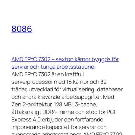
8086
AMD EPYC 7302 – sexton kärnor byggda för
servrar och tunga arbetsstationer
AMD EPYC 7302 är en kraftfull
serverprocessor med 16 kärnor och 32
trådar, utvecklad för virtualisering, databaser
och andra krävande arbetsuppgifter. Med
Zen 2-arkitektur, 128 MB L3-cache,
åttakanaligt DDR4-minne och stöd för PCI
Express 4.0 erbjuder den fortfarande
imponerande kapacitet för servrar och
avancerade arbetsstationer. AMD EPYC 7302