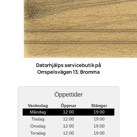
Datorhjälps servicebutik på
Orrspelsvägen 13, Bromma
Öppettider
Veckodag
Öppnar
Stänger
Måndag
12:00
19:00
Tisdag
12:00
19:00
Onsdag
12:00
19:00
Torsdag
12:00
19:00