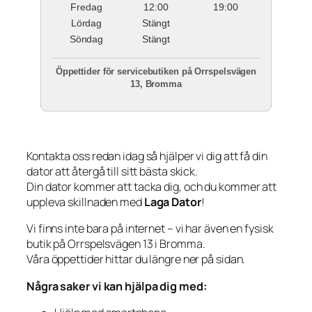
Fredag
12:00
19:00
Lördag
Stängt
Söndag
Stängt
Öppettider för servicebutiken på Orrspelsvägen
13, Bromma
Kontakta oss redan idag så hjälper vi dig att få din
dator att återgå till sitt bästa skick.
Din dator kommer att tacka dig, och du kommer att
uppleva skillnaden med
Laga Dator
!
Vi finns inte bara på internet – vi har även en fysisk
butik på Orrspelsvägen 13 i Bromma.
Våra öppettider hittar du längre ner på sidan.
Några saker vi kan hjälpa dig med: