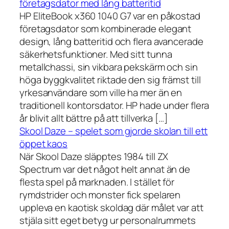
företagsdator med lång batteritid
HP EliteBook x360 1040 G7 var en påkostad
företagsdator som kombinerade elegant
design, lång batteritid och flera avancerade
säkerhetsfunktioner. Med sitt tunna
metallchassi, sin vikbara pekskärm och sin
höga byggkvalitet riktade den sig främst till
yrkesanvändare som ville ha mer än en
traditionell kontorsdator. HP hade under flera
år blivit allt bättre på att tillverka […]
Skool Daze – spelet som gjorde skolan till ett
öppet kaos
När Skool Daze släpptes 1984 till ZX
Spectrum var det något helt annat än de
flesta spel på marknaden. I stället för
rymdstrider och monster fick spelaren
uppleva en kaotisk skoldag där målet var att
stjäla sitt eget betyg ur personalrummets