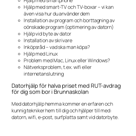
Hjälp med smartphone
Hjälp med smart-TV och TV-boxar – vi kan
även visa hur du använder dem
Installation av program och borttagning av
oönskade program (optimering av datorn)
Hjälp vid byte av dator
Installation av skrivare
Inköpsråd – vad ska man köpa?
Hjälp med Linux
Problem med Mac, Linux eller Windows?
Nätverksproblem, t.ex. wifi eller
internetanslutning
Datorhjälp för halva priset med RUT-avdrag
för dig som bor i Brunnaskolan
Med datorhjälp hemma kommer en erfaren och
kunnig tekniker hem till dig och hjälper till med:
datorn, wifi, e-post, surfplatta samt vid datorbyte.