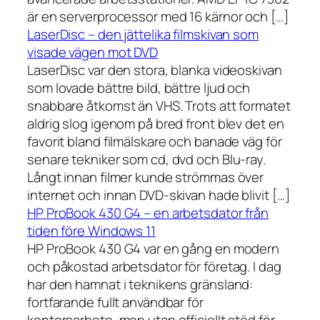
är en serverprocessor med 16 kärnor och […]
LaserDisc – den jättelika filmskivan som
visade vägen mot DVD
LaserDisc var den stora, blanka videoskivan
som lovade bättre bild, bättre ljud och
snabbare åtkomst än VHS. Trots att formatet
aldrig slog igenom på bred front blev det en
favorit bland filmälskare och banade väg för
senare tekniker som cd, dvd och Blu-ray.
Långt innan filmer kunde strömmas över
internet och innan DVD-skivan hade blivit […]
HP ProBook 430 G4 – en arbetsdator från
tiden före Windows 11
HP ProBook 430 G4 var en gång en modern
och påkostad arbetsdator för företag. I dag
har den hamnat i teknikens gränsland:
fortfarande fullt användbar för