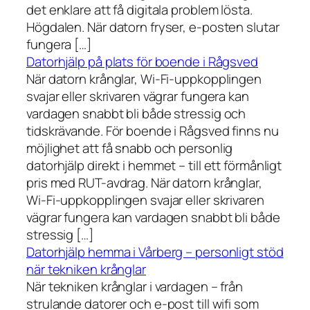
det enklare att få digitala problem lösta.
Högdalen. När datorn fryser, e-posten slutar
fungera […]
Datorhjälp på plats för boende i Rågsved
När datorn krånglar, Wi-Fi-uppkopplingen
svajar eller skrivaren vägrar fungera kan
vardagen snabbt bli både stressig och
tidskrävande. För boende i Rågsved finns nu
möjlighet att få snabb och personlig
datorhjälp direkt i hemmet – till ett förmånligt
pris med RUT-avdrag. När datorn krånglar,
Wi-Fi-uppkopplingen svajar eller skrivaren
vägrar fungera kan vardagen snabbt bli både
stressig […]
Datorhjälp hemma i Vårberg – personligt stöd
när tekniken krånglar
När tekniken krånglar i vardagen – från
strulande datorer och e-post till wifi som