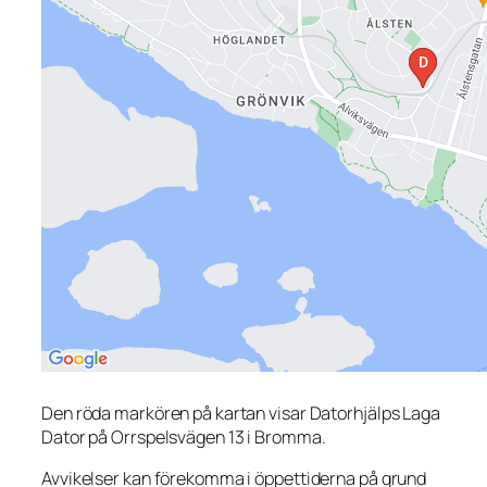
Den röda markören på kartan visar Datorhjälps Laga
Dator på Orrspelsvägen 13 i Bromma.
Avvikelser kan förekomma i öppettiderna på grund