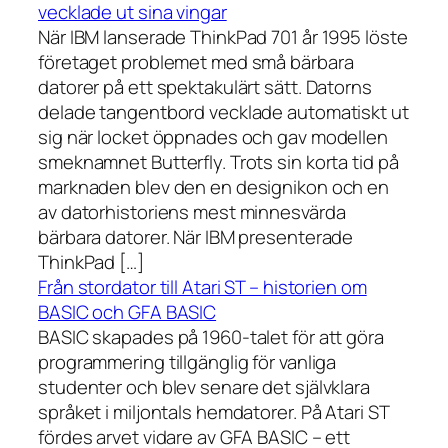
vecklade ut sina vingar
När IBM lanserade ThinkPad 701 år 1995 löste
företaget problemet med små bärbara
datorer på ett spektakulärt sätt. Datorns
delade tangentbord vecklade automatiskt ut
sig när locket öppnades och gav modellen
smeknamnet Butterfly. Trots sin korta tid på
marknaden blev den en designikon och en
av datorhistoriens mest minnesvärda
bärbara datorer. När IBM presenterade
ThinkPad […]
Från stordator till Atari ST – historien om
BASIC och GFA BASIC
BASIC skapades på 1960-talet för att göra
programmering tillgänglig för vanliga
studenter och blev senare det självklara
språket i miljontals hemdatorer. På Atari ST
fördes arvet vidare av GFA BASIC – ett