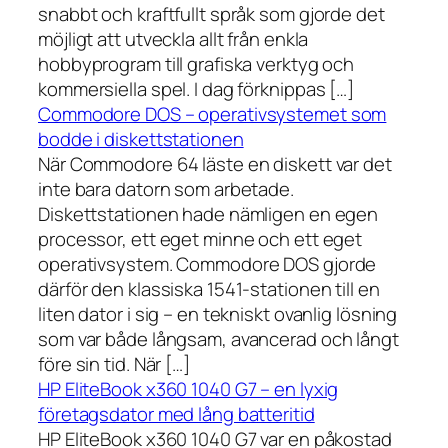
snabbt och kraftfullt språk som gjorde det
möjligt att utveckla allt från enkla
hobbyprogram till grafiska verktyg och
kommersiella spel. I dag förknippas […]
Commodore DOS – operativsystemet som
bodde i diskettstationen
När Commodore 64 läste en diskett var det
inte bara datorn som arbetade.
Diskettstationen hade nämligen en egen
processor, ett eget minne och ett eget
operativsystem. Commodore DOS gjorde
därför den klassiska 1541-stationen till en
liten dator i sig – en tekniskt ovanlig lösning
som var både långsam, avancerad och långt
före sin tid. När […]
HP EliteBook x360 1040 G7 – en lyxig
företagsdator med lång batteritid
HP EliteBook x360 1040 G7 var en påkostad