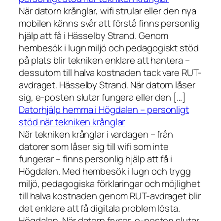
När datorn krånglar, wifi strular eller den nya
mobilen känns svår att förstå finns personlig
hjälp att få i Hässelby Strand. Genom
hembesök i lugn miljö och pedagogiskt stöd
på plats blir tekniken enklare att hantera –
dessutom till halva kostnaden tack vare RUT-
avdraget. Hässelby Strand. När datorn låser
sig, e-posten slutar fungera eller den […]
Datorhjälp hemma i Högdalen – personligt
stöd när tekniken krånglar
När tekniken krånglar i vardagen – från
datorer som låser sig till wifi som inte
fungerar – finns personlig hjälp att få i
Högdalen. Med hembesök i lugn och trygg
miljö, pedagogiska förklaringar och möjlighet
till halva kostnaden genom RUT-avdraget blir
det enklare att få digitala problem lösta.
Högdalen. När datorn fryser, e-posten slutar