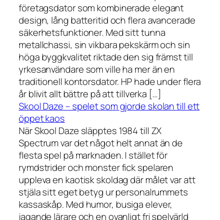
företagsdator som kombinerade elegant
design, lång batteritid och flera avancerade
säkerhetsfunktioner. Med sitt tunna
metallchassi, sin vikbara pekskärm och sin
höga byggkvalitet riktade den sig främst till
yrkesanvändare som ville ha mer än en
traditionell kontorsdator. HP hade under flera
år blivit allt bättre på att tillverka […]
Skool Daze – spelet som gjorde skolan till ett
öppet kaos
När Skool Daze släpptes 1984 till ZX
Spectrum var det något helt annat än de
flesta spel på marknaden. I stället för
rymdstrider och monster fick spelaren
uppleva en kaotisk skoldag där målet var att
stjäla sitt eget betyg ur personalrummets
kassaskåp. Med humor, busiga elever,
jagande lärare och en ovanligt fri spelvärld