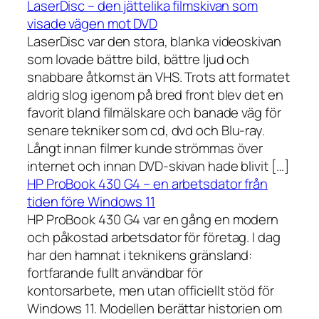
LaserDisc – den jättelika filmskivan som
visade vägen mot DVD
LaserDisc var den stora, blanka videoskivan
som lovade bättre bild, bättre ljud och
snabbare åtkomst än VHS. Trots att formatet
aldrig slog igenom på bred front blev det en
favorit bland filmälskare och banade väg för
senare tekniker som cd, dvd och Blu-ray.
Långt innan filmer kunde strömmas över
internet och innan DVD-skivan hade blivit […]
HP ProBook 430 G4 – en arbetsdator från
tiden före Windows 11
HP ProBook 430 G4 var en gång en modern
och påkostad arbetsdator för företag. I dag
har den hamnat i teknikens gränsland:
fortfarande fullt användbar för
kontorsarbete, men utan officiellt stöd för
Windows 11. Modellen berättar historien om