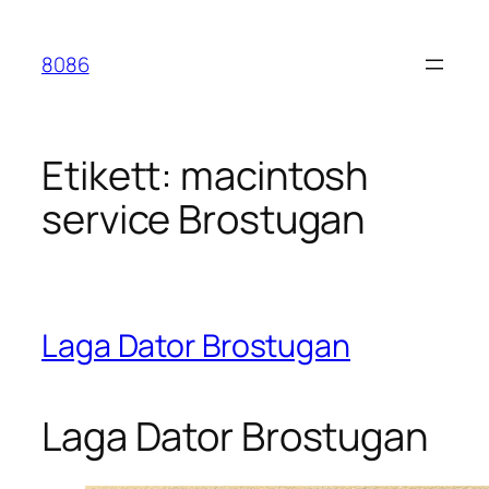
Hoppa
till
8086
innehåll
Etikett:
macintosh
service Brostugan
Laga Dator Brostugan
Laga Dator Brostugan