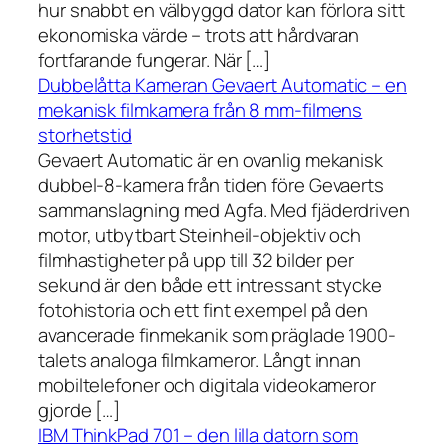
hur snabbt en välbyggd dator kan förlora sitt
ekonomiska värde – trots att hårdvaran
fortfarande fungerar. När […]
Dubbelåtta Kameran Gevaert Automatic – en
mekanisk filmkamera från 8 mm-filmens
storhetstid
Gevaert Automatic är en ovanlig mekanisk
dubbel-8-kamera från tiden före Gevaerts
sammanslagning med Agfa. Med fjäderdriven
motor, utbytbart Steinheil-objektiv och
filmhastigheter på upp till 32 bilder per
sekund är den både ett intressant stycke
fotohistoria och ett fint exempel på den
avancerade finmekanik som präglade 1900-
talets analoga filmkameror. Långt innan
mobiltelefoner och digitala videokameror
gjorde […]
IBM ThinkPad 701 – den lilla datorn som