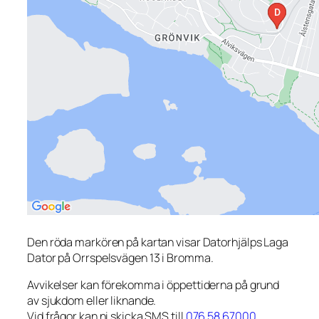
Den röda markören på kartan visar Datorhjälps Laga
Dator på Orrspelsvägen 13 i Bromma.
Avvikelser kan förekomma i öppettiderna på grund
av sjukdom eller liknande.
Vid frågor kan ni skicka SMS till
076 58 67000
.