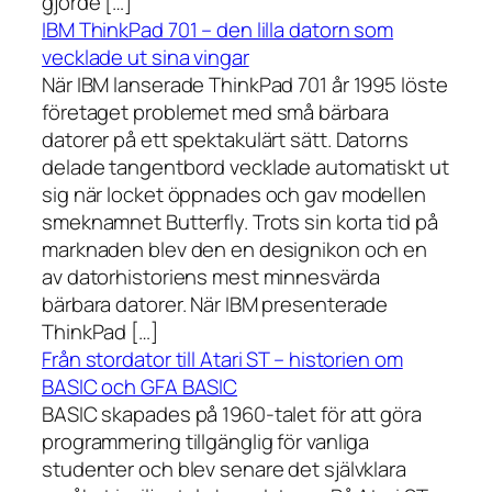
gjorde […]
IBM ThinkPad 701 – den lilla datorn som
vecklade ut sina vingar
När IBM lanserade ThinkPad 701 år 1995 löste
företaget problemet med små bärbara
datorer på ett spektakulärt sätt. Datorns
delade tangentbord vecklade automatiskt ut
sig när locket öppnades och gav modellen
smeknamnet Butterfly. Trots sin korta tid på
marknaden blev den en designikon och en
av datorhistoriens mest minnesvärda
bärbara datorer. När IBM presenterade
ThinkPad […]
Från stordator till Atari ST – historien om
BASIC och GFA BASIC
BASIC skapades på 1960-talet för att göra
programmering tillgänglig för vanliga
studenter och blev senare det självklara