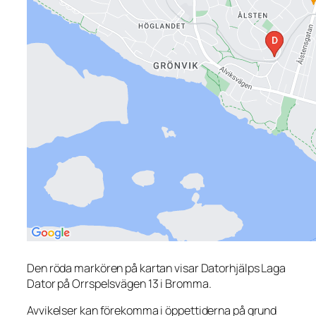
Den röda markören på kartan visar Datorhjälps Laga
Dator på Orrspelsvägen 13 i Bromma.
Avvikelser kan förekomma i öppettiderna på grund