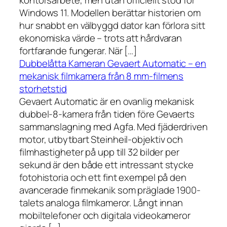
kontorsarbete, men utan officiellt stöd för
Windows 11. Modellen berättar historien om
hur snabbt en välbyggd dator kan förlora sitt
ekonomiska värde – trots att hårdvaran
fortfarande fungerar. När […]
Dubbelåtta Kameran Gevaert Automatic – en
mekanisk filmkamera från 8 mm-filmens
storhetstid
Gevaert Automatic är en ovanlig mekanisk
dubbel-8-kamera från tiden före Gevaerts
sammanslagning med Agfa. Med fjäderdriven
motor, utbytbart Steinheil-objektiv och
filmhastigheter på upp till 32 bilder per
sekund är den både ett intressant stycke
fotohistoria och ett fint exempel på den
avancerade finmekanik som präglade 1900-
talets analoga filmkameror. Långt innan
mobiltelefoner och digitala videokameror