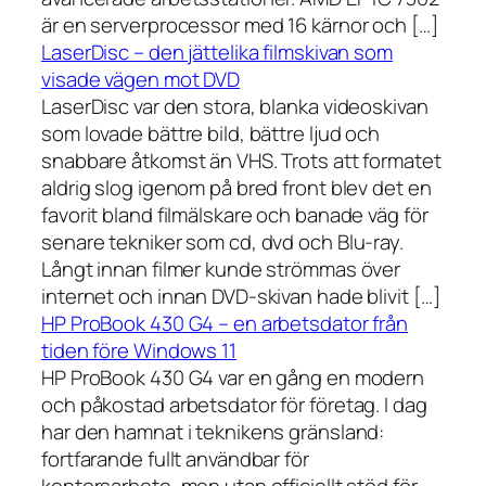
är en serverprocessor med 16 kärnor och […]
LaserDisc – den jättelika filmskivan som
visade vägen mot DVD
LaserDisc var den stora, blanka videoskivan
som lovade bättre bild, bättre ljud och
snabbare åtkomst än VHS. Trots att formatet
aldrig slog igenom på bred front blev det en
favorit bland filmälskare och banade väg för
senare tekniker som cd, dvd och Blu-ray.
Långt innan filmer kunde strömmas över
internet och innan DVD-skivan hade blivit […]
HP ProBook 430 G4 – en arbetsdator från
tiden före Windows 11
HP ProBook 430 G4 var en gång en modern
och påkostad arbetsdator för företag. I dag
har den hamnat i teknikens gränsland:
fortfarande fullt användbar för