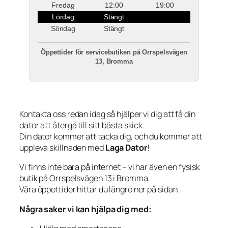
Fredag
12:00
19:00
Lördag
Stängt
Söndag
Stängt
Öppettider för servicebutiken på Orrspelsvägen
13, Bromma
Kontakta oss redan idag så hjälper vi dig att få din
dator att återgå till sitt bästa skick.
Din dator kommer att tacka dig, och du kommer att
uppleva skillnaden med
Laga Dator
!
Vi finns inte bara på internet – vi har även en fysisk
butik på Orrspelsvägen 13 i Bromma.
Våra öppettider hittar du längre ner på sidan.
Några saker vi kan hjälpa dig med: