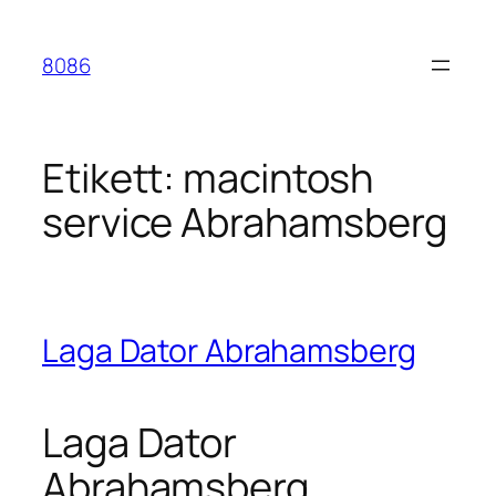
Hoppa
till
8086
innehåll
Etikett:
macintosh
service Abrahamsberg
Laga Dator Abrahamsberg
Laga Dator
Abrahamsberg