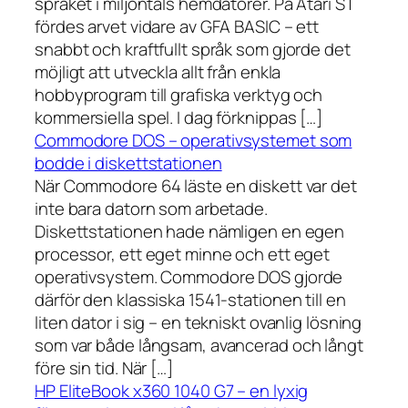
språket i miljontals hemdatorer. På Atari ST
fördes arvet vidare av GFA BASIC – ett
snabbt och kraftfullt språk som gjorde det
möjligt att utveckla allt från enkla
hobbyprogram till grafiska verktyg och
kommersiella spel. I dag förknippas […]
Commodore DOS – operativsystemet som
bodde i diskettstationen
När Commodore 64 läste en diskett var det
inte bara datorn som arbetade.
Diskettstationen hade nämligen en egen
processor, ett eget minne och ett eget
operativsystem. Commodore DOS gjorde
därför den klassiska 1541-stationen till en
liten dator i sig – en tekniskt ovanlig lösning
som var både långsam, avancerad och långt
före sin tid. När […]
HP EliteBook x360 1040 G7 – en lyxig