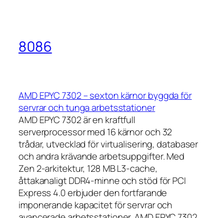
8086
AMD EPYC 7302 – sexton kärnor byggda för
servrar och tunga arbetsstationer
AMD EPYC 7302 är en kraftfull
serverprocessor med 16 kärnor och 32
trådar, utvecklad för virtualisering, databaser
och andra krävande arbetsuppgifter. Med
Zen 2-arkitektur, 128 MB L3-cache,
åttakanaligt DDR4-minne och stöd för PCI
Express 4.0 erbjuder den fortfarande
imponerande kapacitet för servrar och
avancerade arbetsstationer. AMD EPYC 7302