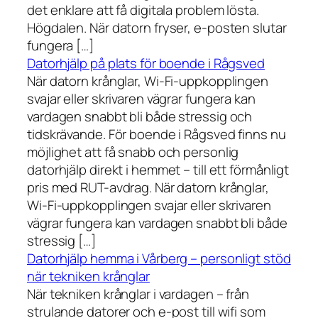
det enklare att få digitala problem lösta.
Högdalen. När datorn fryser, e-posten slutar
fungera […]
Datorhjälp på plats för boende i Rågsved
När datorn krånglar, Wi-Fi-uppkopplingen
svajar eller skrivaren vägrar fungera kan
vardagen snabbt bli både stressig och
tidskrävande. För boende i Rågsved finns nu
möjlighet att få snabb och personlig
datorhjälp direkt i hemmet – till ett förmånligt
pris med RUT-avdrag. När datorn krånglar,
Wi-Fi-uppkopplingen svajar eller skrivaren
vägrar fungera kan vardagen snabbt bli både
stressig […]
Datorhjälp hemma i Vårberg – personligt stöd
när tekniken krånglar
När tekniken krånglar i vardagen – från
strulande datorer och e-post till wifi som