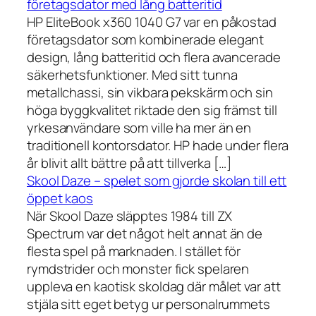
företagsdator med lång batteritid
HP EliteBook x360 1040 G7 var en påkostad
företagsdator som kombinerade elegant
design, lång batteritid och flera avancerade
säkerhetsfunktioner. Med sitt tunna
metallchassi, sin vikbara pekskärm och sin
höga byggkvalitet riktade den sig främst till
yrkesanvändare som ville ha mer än en
traditionell kontorsdator. HP hade under flera
år blivit allt bättre på att tillverka […]
Skool Daze – spelet som gjorde skolan till ett
öppet kaos
När Skool Daze släpptes 1984 till ZX
Spectrum var det något helt annat än de
flesta spel på marknaden. I stället för
rymdstrider och monster fick spelaren
uppleva en kaotisk skoldag där målet var att
stjäla sitt eget betyg ur personalrummets