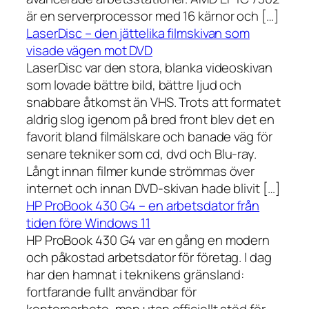
är en serverprocessor med 16 kärnor och […]
LaserDisc – den jättelika filmskivan som
visade vägen mot DVD
LaserDisc var den stora, blanka videoskivan
som lovade bättre bild, bättre ljud och
snabbare åtkomst än VHS. Trots att formatet
aldrig slog igenom på bred front blev det en
favorit bland filmälskare och banade väg för
senare tekniker som cd, dvd och Blu-ray.
Långt innan filmer kunde strömmas över
internet och innan DVD-skivan hade blivit […]
HP ProBook 430 G4 – en arbetsdator från
tiden före Windows 11
HP ProBook 430 G4 var en gång en modern
och påkostad arbetsdator för företag. I dag
har den hamnat i teknikens gränsland:
fortfarande fullt användbar för