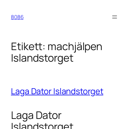
Hoppa
till
8086
innehåll
Etikett:
machjälpen
Islandstorget
Laga Dator Islandstorget
Laga Dator
Islandstorget