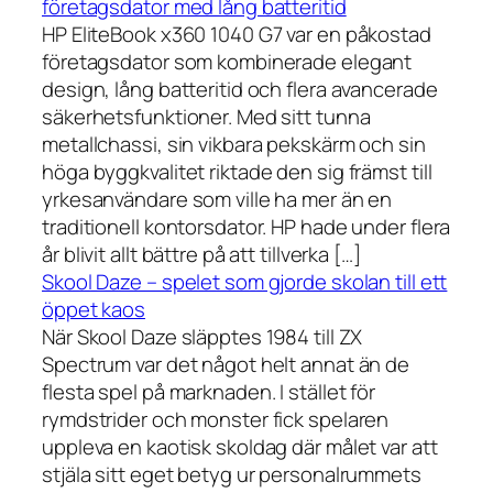
företagsdator med lång batteritid
HP EliteBook x360 1040 G7 var en påkostad
företagsdator som kombinerade elegant
design, lång batteritid och flera avancerade
säkerhetsfunktioner. Med sitt tunna
metallchassi, sin vikbara pekskärm och sin
höga byggkvalitet riktade den sig främst till
yrkesanvändare som ville ha mer än en
traditionell kontorsdator. HP hade under flera
år blivit allt bättre på att tillverka […]
Skool Daze – spelet som gjorde skolan till ett
öppet kaos
När Skool Daze släpptes 1984 till ZX
Spectrum var det något helt annat än de
flesta spel på marknaden. I stället för
rymdstrider och monster fick spelaren
uppleva en kaotisk skoldag där målet var att
stjäla sitt eget betyg ur personalrummets