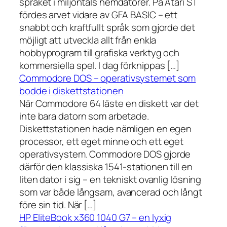
språket i miljontals hemdatorer. På Atari ST
fördes arvet vidare av GFA BASIC – ett
snabbt och kraftfullt språk som gjorde det
möjligt att utveckla allt från enkla
hobbyprogram till grafiska verktyg och
kommersiella spel. I dag förknippas […]
Commodore DOS – operativsystemet som
bodde i diskettstationen
När Commodore 64 läste en diskett var det
inte bara datorn som arbetade.
Diskettstationen hade nämligen en egen
processor, ett eget minne och ett eget
operativsystem. Commodore DOS gjorde
därför den klassiska 1541-stationen till en
liten dator i sig – en tekniskt ovanlig lösning
som var både långsam, avancerad och långt
före sin tid. När […]
HP EliteBook x360 1040 G7 – en lyxig