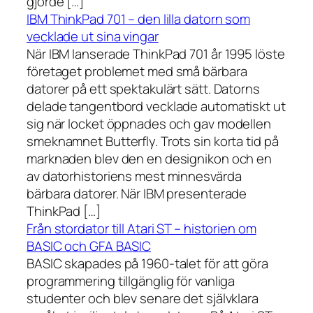
gjorde […]
IBM ThinkPad 701 – den lilla datorn som
vecklade ut sina vingar
När IBM lanserade ThinkPad 701 år 1995 löste
företaget problemet med små bärbara
datorer på ett spektakulärt sätt. Datorns
delade tangentbord vecklade automatiskt ut
sig när locket öppnades och gav modellen
smeknamnet Butterfly. Trots sin korta tid på
marknaden blev den en designikon och en
av datorhistoriens mest minnesvärda
bärbara datorer. När IBM presenterade
ThinkPad […]
Från stordator till Atari ST – historien om
BASIC och GFA BASIC
BASIC skapades på 1960-talet för att göra
programmering tillgänglig för vanliga
studenter och blev senare det självklara