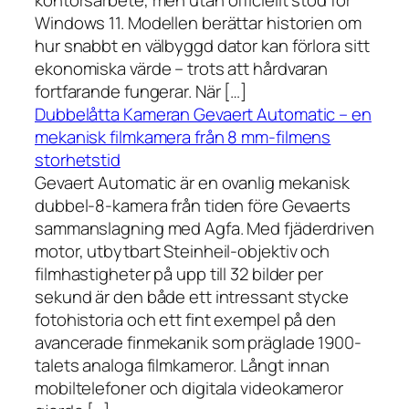
kontorsarbete, men utan officiellt stöd för
Windows 11. Modellen berättar historien om
hur snabbt en välbyggd dator kan förlora sitt
ekonomiska värde – trots att hårdvaran
fortfarande fungerar. När […]
Dubbelåtta Kameran Gevaert Automatic – en
mekanisk filmkamera från 8 mm-filmens
storhetstid
Gevaert Automatic är en ovanlig mekanisk
dubbel-8-kamera från tiden före Gevaerts
sammanslagning med Agfa. Med fjäderdriven
motor, utbytbart Steinheil-objektiv och
filmhastigheter på upp till 32 bilder per
sekund är den både ett intressant stycke
fotohistoria och ett fint exempel på den
avancerade finmekanik som präglade 1900-
talets analoga filmkameror. Långt innan
mobiltelefoner och digitala videokameror