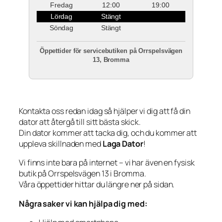
Fredag
12:00
19:00
Lördag
Stängt
Söndag
Stängt
Öppettider för servicebutiken på Orrspelsvägen
13, Bromma
Kontakta oss redan idag så hjälper vi dig att få din
dator att återgå till sitt bästa skick.
Din dator kommer att tacka dig, och du kommer att
uppleva skillnaden med
Laga Dator
!
Vi finns inte bara på internet – vi har även en fysisk
butik på Orrspelsvägen 13 i Bromma.
Våra öppettider hittar du längre ner på sidan.
Några saker vi kan hjälpa dig med: