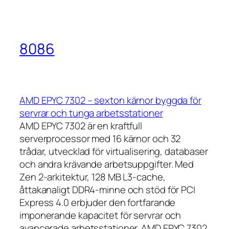
8086
AMD EPYC 7302 – sexton kärnor byggda för
servrar och tunga arbetsstationer
AMD EPYC 7302 är en kraftfull
serverprocessor med 16 kärnor och 32
trådar, utvecklad för virtualisering, databaser
och andra krävande arbetsuppgifter. Med
Zen 2-arkitektur, 128 MB L3-cache,
åttakanaligt DDR4-minne och stöd för PCI
Express 4.0 erbjuder den fortfarande
imponerande kapacitet för servrar och
avancerade arbetsstationer. AMD EPYC 7302