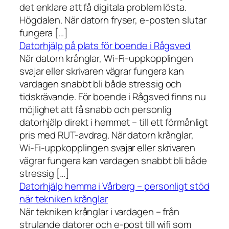
det enklare att få digitala problem lösta.
Högdalen. När datorn fryser, e-posten slutar
fungera […]
Datorhjälp på plats för boende i Rågsved
När datorn krånglar, Wi-Fi-uppkopplingen
svajar eller skrivaren vägrar fungera kan
vardagen snabbt bli både stressig och
tidskrävande. För boende i Rågsved finns nu
möjlighet att få snabb och personlig
datorhjälp direkt i hemmet – till ett förmånligt
pris med RUT-avdrag. När datorn krånglar,
Wi-Fi-uppkopplingen svajar eller skrivaren
vägrar fungera kan vardagen snabbt bli både
stressig […]
Datorhjälp hemma i Vårberg – personligt stöd
när tekniken krånglar
När tekniken krånglar i vardagen – från
strulande datorer och e-post till wifi som