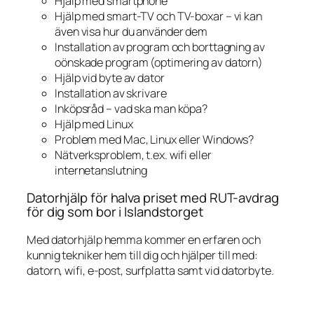
Hjälp med smartphone
Hjälp med smart-TV och TV-boxar – vi kan
även visa hur du använder dem
Installation av program och borttagning av
oönskade program (optimering av datorn)
Hjälp vid byte av dator
Installation av skrivare
Inköpsråd – vad ska man köpa?
Hjälp med Linux
Problem med Mac, Linux eller Windows?
Nätverksproblem, t.ex. wifi eller
internetanslutning
Datorhjälp för halva priset med RUT-avdrag
för dig som bor i Islandstorget
Med datorhjälp hemma kommer en erfaren och
kunnig tekniker hem till dig och hjälper till med:
datorn, wifi, e-post, surfplatta samt vid datorbyte.