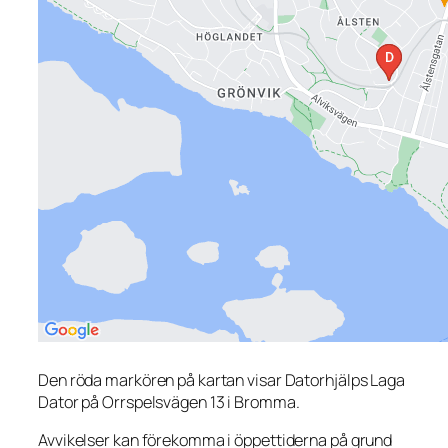
Den röda markören på kartan visar Datorhjälps Laga
Dator på Orrspelsvägen 13 i Bromma.
Avvikelser kan förekomma i öppettiderna på grund