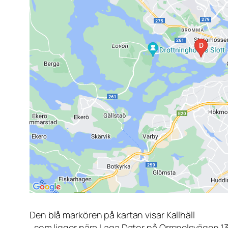
Den blå markören på kartan visar Kallhäll
, som ligger nära Laga Dator på Orrspelsvägen 1