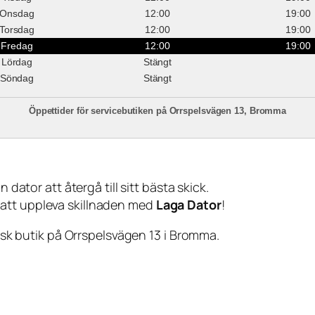
Onsdag
12:00
19:00
Torsdag
12:00
19:00
Fredag
12:00
19:00
Lördag
Stängt
Söndag
Stängt
Öppettider för servicebutiken på Orrspelsvägen 13, Bromma
 dator att återgå till sitt bästa skick.
 att uppleva skillnaden med
Laga Dator
!
sisk butik på Orrspelsvägen 13 i Bromma.