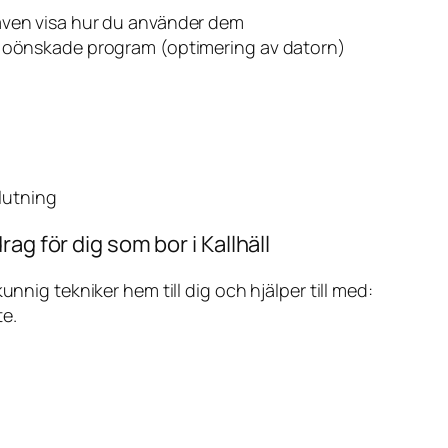
även visa hur du använder dem
v oönskade program (optimering av datorn)
slutning
ag för dig som bor i Kallhäll
ig tekniker hem till dig och hjälper till med:
te.