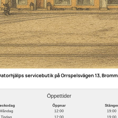
Datorhjälps servicebutik på Orrspelsvägen 13, Bromm
Öppettider
eckodag
Öppnar
Stänge
Måndag
12:00
19:00
Tisdag
12:00
19:00