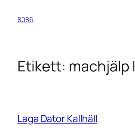
Hoppa
till
8086
innehåll
Etikett:
machjälp K
Laga Dator Kallhäll