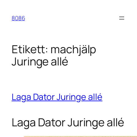
Hoppa
till
8086
innehåll
Etikett:
machjälp
Juringe allé
Laga Dator Juringe allé
Laga Dator Juringe allé