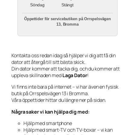
Söndag
Stängt
Öppettider för servicebutiken på Orrspelsvägen
13, Bromma
Kontakta oss redan idag så hjälper vi dig att få din
dator att återgå till sitt bästa skick.
Din dator kommer att tacka dig, och du kommer att
uppleva skillnaden med
Laga Dator
!
Vi finns inte bara på internet – vi har även en fysisk
butik på Orrspelsvägen 13 i Bromma.
Våra öppettider hittar du längre ner på sidan.
Några saker vi kan hjälpa dig med:
Hjälp med smartphone
Hjälp med smart-TV och TV-boxar – vi kan