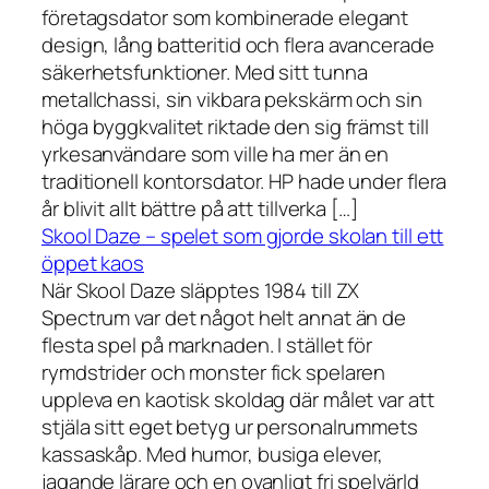
företagsdator som kombinerade elegant
design, lång batteritid och flera avancerade
säkerhetsfunktioner. Med sitt tunna
metallchassi, sin vikbara pekskärm och sin
höga byggkvalitet riktade den sig främst till
yrkesanvändare som ville ha mer än en
traditionell kontorsdator. HP hade under flera
år blivit allt bättre på att tillverka […]
Skool Daze – spelet som gjorde skolan till ett
öppet kaos
När Skool Daze släpptes 1984 till ZX
Spectrum var det något helt annat än de
flesta spel på marknaden. I stället för
rymdstrider och monster fick spelaren
uppleva en kaotisk skoldag där målet var att
stjäla sitt eget betyg ur personalrummets
kassaskåp. Med humor, busiga elever,
jagande lärare och en ovanligt fri spelvärld