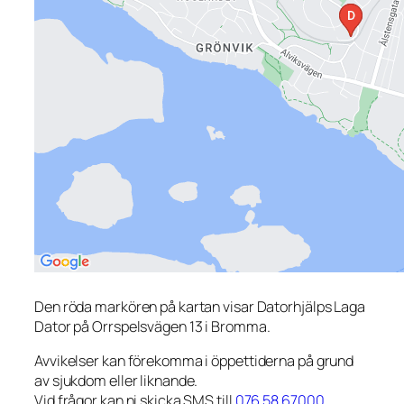
Den röda markören på kartan visar Datorhjälps Laga
Dator på Orrspelsvägen 13 i Bromma.
Avvikelser kan förekomma i öppettiderna på grund
av sjukdom eller liknande.
Vid frågor kan ni skicka SMS till
076 58 67000
.