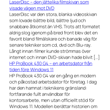
LaserDisc – den jättelika filmskivan som
visade vägen mot DVD
LaserDisc var den stora, blanka videoskivan
som lovade bättre bild, bättre ljud och
snabbare åtkomst än VHS. Trots att formatet
aldrig slog igenom på bred front blev det en
favorit bland filmälskare och banade väg för
senare tekniker som cd, dvd och Blu-ray.
Långt innan filmer kunde strömmas över
internet och innan DVD-skivan hade blivit […]
HP ProBook 430 G4 – en arbetsdator från
tiden före Windows 11
HP ProBook 430 G4 var en gång en modern
och påkostad arbetsdator för företag. I dag
har den hamnat i teknikens gränsland:
fortfarande fullt användbar för
kontorsarbete, men utan officiellt stöd för
Windows 11. Modellen berättar historien om