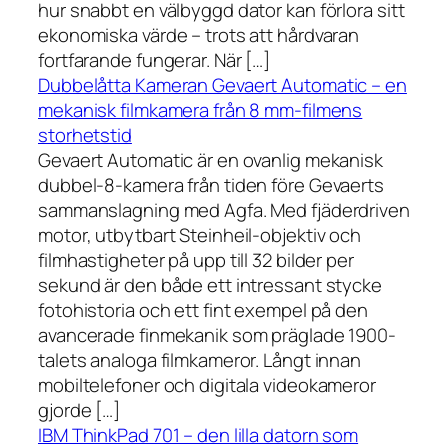
hur snabbt en välbyggd dator kan förlora sitt
ekonomiska värde – trots att hårdvaran
fortfarande fungerar. När […]
Dubbelåtta Kameran Gevaert Automatic – en
mekanisk filmkamera från 8 mm-filmens
storhetstid
Gevaert Automatic är en ovanlig mekanisk
dubbel-8-kamera från tiden före Gevaerts
sammanslagning med Agfa. Med fjäderdriven
motor, utbytbart Steinheil-objektiv och
filmhastigheter på upp till 32 bilder per
sekund är den både ett intressant stycke
fotohistoria och ett fint exempel på den
avancerade finmekanik som präglade 1900-
talets analoga filmkameror. Långt innan
mobiltelefoner och digitala videokameror
gjorde […]
IBM ThinkPad 701 – den lilla datorn som