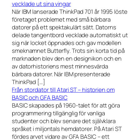
vecklade ut sina vingar
När IBM lanserade ThinkPad 701 år 1995 löste
företaget problemet med små bärbara
datorer på ett spektakulärt sätt. Datorns
delade tangentbord vecklade automatiskt ut
sig när locket öppnades och gav modellen
smeknamnet Butterfly. Trots sin korta tid på
marknaden blev den en designikon och en
av datorhistoriens mest minnesvärda
bärbara datorer. När IBM presenterade
ThinkPad […]
Från stordator till Atari ST – historien om
BASIC och GFA BASIC
BASIC skapades på 1960-talet för att göra
programmering tillgänglig för vanliga
studenter och blev senare det självklara
språket i miljontals hemdatorer. På Atari ST
fördes arvet vidare av GFA BASIC – ett