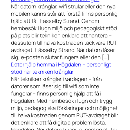
När datorn krånglar, wifi strular eller den nya
mobilen känns svår att förstå finns personlig
hjälp att få i Hässelby Strand. Genom
hembesök i lugn miljö och pedagogiskt stöd
på plats blir tekniken enklare att hantera –
dessutom till halva kostnaden tack vare RUT-
avdraget. Hässelby Strand. När datorn låser
sig, e-posten slutar fungera eller den […]
Datorhjälp hemma i Högdalen – personligt
stöd när tekniken krånglar
När tekniken krånglar i vardagen – från
datorer som låser sig till wifi som inte
fungerar – finns personlig hjälp att få i
Högdalen. Med hembesök i lugn och trygg
miljö, pedagogiska förklaringar och möjlighet
till halva kostnaden genom RUT-avdraget blir
det enklare att få digitala problem lösta.
Högdalen. När datorn fryser, e-posten slutar