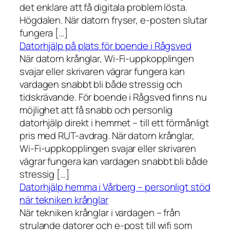
det enklare att få digitala problem lösta.
Högdalen. När datorn fryser, e-posten slutar
fungera […]
Datorhjälp på plats för boende i Rågsved
När datorn krånglar, Wi-Fi-uppkopplingen
svajar eller skrivaren vägrar fungera kan
vardagen snabbt bli både stressig och
tidskrävande. För boende i Rågsved finns nu
möjlighet att få snabb och personlig
datorhjälp direkt i hemmet – till ett förmånligt
pris med RUT-avdrag. När datorn krånglar,
Wi-Fi-uppkopplingen svajar eller skrivaren
vägrar fungera kan vardagen snabbt bli både
stressig […]
Datorhjälp hemma i Vårberg – personligt stöd
när tekniken krånglar
När tekniken krånglar i vardagen – från
strulande datorer och e-post till wifi som