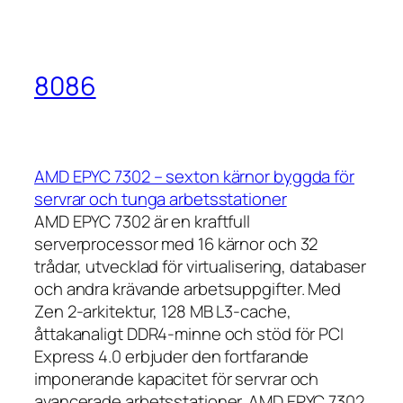
8086
AMD EPYC 7302 – sexton kärnor byggda för
servrar och tunga arbetsstationer
AMD EPYC 7302 är en kraftfull
serverprocessor med 16 kärnor och 32
trådar, utvecklad för virtualisering, databaser
och andra krävande arbetsuppgifter. Med
Zen 2-arkitektur, 128 MB L3-cache,
åttakanaligt DDR4-minne och stöd för PCI
Express 4.0 erbjuder den fortfarande
imponerande kapacitet för servrar och
avancerade arbetsstationer. AMD EPYC 7302