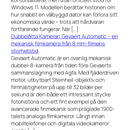
kontorsarbete, men utan officiellt stöd för
Windows 11. Modellen berättar historien om
hur snabbt en välbyggd dator kan förlora sitt
ekonomiska värde – trots att hårdvaran
fortfarande fungerar. När […]
Dubbelåtta Kameran Gevaert Automatic – en
mekanisk filmkamera från 8 mm-filmens
storhetstid
Gevaert Automatic är en ovanlig mekanisk
dubbel-8-kamera från tiden före Gevaerts
sammanslagning med Agfa. Med fjäderdriven
motor, utbytbart Steinheil-objektiv och
filmhastigheter på upp till 32 bilder per
sekund är den både ett intressant stycke
fotohistoria och ett fint exempel på den
avancerade finmekanik som präglade 1900-
talets analoga filmkameror. Långt innan
mobiltelefoner och digitala videokameror