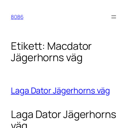
Hoppa
till
8086
innehåll
Etikett:
Macdator
Jägerhorns väg
Laga Dator Jägerhorns väg
Laga Dator Jägerhorns
väg