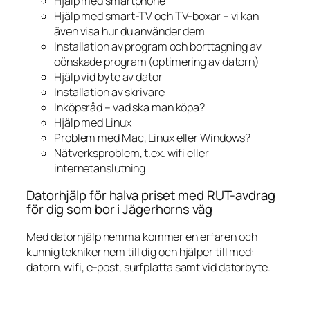
Hjälp med smartphone
Hjälp med smart-TV och TV-boxar – vi kan
även visa hur du använder dem
Installation av program och borttagning av
oönskade program (optimering av datorn)
Hjälp vid byte av dator
Installation av skrivare
Inköpsråd – vad ska man köpa?
Hjälp med Linux
Problem med Mac, Linux eller Windows?
Nätverksproblem, t.ex. wifi eller
internetanslutning
Datorhjälp för halva priset med RUT-avdrag
för dig som bor i Jägerhorns väg
Med datorhjälp hemma kommer en erfaren och
kunnig tekniker hem till dig och hjälper till med:
datorn, wifi, e-post, surfplatta samt vid datorbyte.