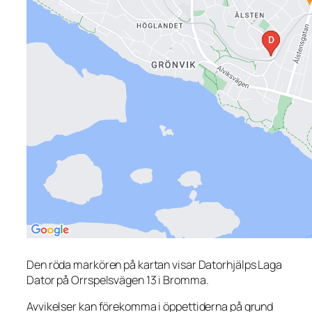
Den röda markören på kartan visar Datorhjälps Laga
Dator på Orrspelsvägen 13 i Bromma.
Avvikelser kan förekomma i öppettiderna på grund