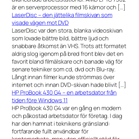
är en serverprocessor med 16 kärnor och […]
LaserDisc – den jättelika filmskivan som
visade vägen mot DVD
LaserDisc var den stora, blanka videoskivan
som lovade bättre bild, bättre ljud och
snabbare åtkomst än VHS. Trots att formatet
aldrig slog igenom på bred front blev det en
favorit bland filmälskare och banade väg för
senare tekniker som cd, dvd och Blu-ray.
Långt innan filmer kunde strömmas över
internet och innan DVD-skivan hade blivit […]
HP ProBook 430 G4 – en arbetsdator från
tiden före Windows 11
HP ProBook 430 G4 var en gång en modern
och påkostad arbetsdator för företag. I dag
har den hamnat i teknikens gränsland:
fortfarande fullt användbar för