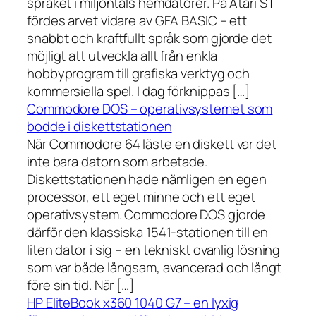
språket i miljontals hemdatorer. På Atari ST
fördes arvet vidare av GFA BASIC – ett
snabbt och kraftfullt språk som gjorde det
möjligt att utveckla allt från enkla
hobbyprogram till grafiska verktyg och
kommersiella spel. I dag förknippas […]
Commodore DOS – operativsystemet som
bodde i diskettstationen
När Commodore 64 läste en diskett var det
inte bara datorn som arbetade.
Diskettstationen hade nämligen en egen
processor, ett eget minne och ett eget
operativsystem. Commodore DOS gjorde
därför den klassiska 1541-stationen till en
liten dator i sig – en tekniskt ovanlig lösning
som var både långsam, avancerad och långt
före sin tid. När […]
HP EliteBook x360 1040 G7 – en lyxig