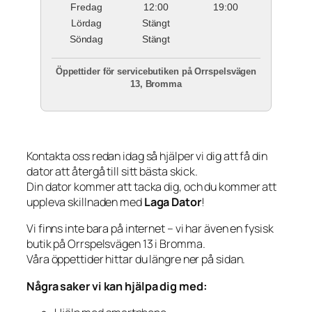
Fredag
12:00
19:00
Lördag
Stängt
Söndag
Stängt
Öppettider för servicebutiken på Orrspelsvägen
13, Bromma
Kontakta oss redan idag så hjälper vi dig att få din
dator att återgå till sitt bästa skick.
Din dator kommer att tacka dig, och du kommer att
uppleva skillnaden med
Laga Dator
!
Vi finns inte bara på internet – vi har även en fysisk
butik på Orrspelsvägen 13 i Bromma.
Våra öppettider hittar du längre ner på sidan.
Några saker vi kan hjälpa dig med: