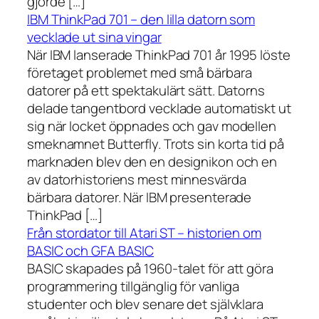
gjorde […]
IBM ThinkPad 701 – den lilla datorn som
vecklade ut sina vingar
När IBM lanserade ThinkPad 701 år 1995 löste
företaget problemet med små bärbara
datorer på ett spektakulärt sätt. Datorns
delade tangentbord vecklade automatiskt ut
sig när locket öppnades och gav modellen
smeknamnet Butterfly. Trots sin korta tid på
marknaden blev den en designikon och en
av datorhistoriens mest minnesvärda
bärbara datorer. När IBM presenterade
ThinkPad […]
Från stordator till Atari ST – historien om
BASIC och GFA BASIC
BASIC skapades på 1960-talet för att göra
programmering tillgänglig för vanliga
studenter och blev senare det självklara