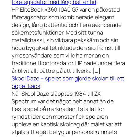
företagsdator med lång batteritid
HP EliteBook x360 1040 G7 var en påkostad
företagsdator som kombinerade elegant
design, lång batteritid och flera avancerade
säkerhetsfunktioner. Med sitt tunna
metallchassi, sin vikbara pekskärm och sin
höga byggkvalitet riktade den sig främst till
yrkesanvändare som ville ha mer än en
traditionell kontorsdator. HP hade under flera
år blivit allt bättre på att tillverka […]
Skool Daze – spelet som gjorde skolan till ett
öppet kaos
När Skool Daze släpptes 1984 till ZX
Spectrum var det något helt annat än de
flesta spel på marknaden. I stället för
rymdstrider och monster fick spelaren
uppleva en kaotisk skoldag där målet var att
stjäla sitt eget betyg ur personalrummets