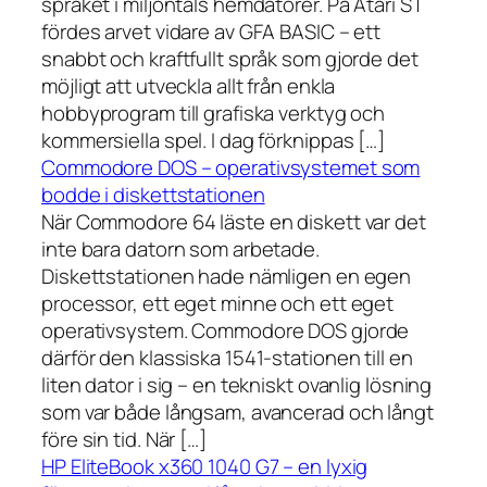
språket i miljontals hemdatorer. På Atari ST
fördes arvet vidare av GFA BASIC – ett
snabbt och kraftfullt språk som gjorde det
möjligt att utveckla allt från enkla
hobbyprogram till grafiska verktyg och
kommersiella spel. I dag förknippas […]
Commodore DOS – operativsystemet som
bodde i diskettstationen
När Commodore 64 läste en diskett var det
inte bara datorn som arbetade.
Diskettstationen hade nämligen en egen
processor, ett eget minne och ett eget
operativsystem. Commodore DOS gjorde
därför den klassiska 1541-stationen till en
liten dator i sig – en tekniskt ovanlig lösning
som var både långsam, avancerad och långt
före sin tid. När […]
HP EliteBook x360 1040 G7 – en lyxig