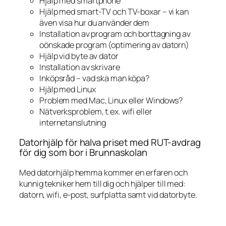
Hjälp med smartphone
Hjälp med smart-TV och TV-boxar – vi kan
även visa hur du använder dem
Installation av program och borttagning av
oönskade program (optimering av datorn)
Hjälp vid byte av dator
Installation av skrivare
Inköpsråd – vad ska man köpa?
Hjälp med Linux
Problem med Mac, Linux eller Windows?
Nätverksproblem, t.ex. wifi eller
internetanslutning
Datorhjälp för halva priset med RUT-avdrag
för dig som bor i Brunnaskolan
Med datorhjälp hemma kommer en erfaren och
kunnig tekniker hem till dig och hjälper till med:
datorn, wifi, e-post, surfplatta samt vid datorbyte.