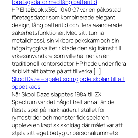
företagsdator med lång batteritid
HP EliteBook x360 1040 G7 var en påkostad
företagsdator som kombinerade elegant
design, lång batteritid och flera avancerade
säkerhetsfunktioner. Med sitt tunna
metallchassi, sin vikbara pekskärm och sin
höga byggkvalitet riktade den sig främst till
yrkesanvändare som ville ha mer än en
traditionell kontorsdator. HP hade under flera
år blivit allt bättre på att tillverka […]
Skool Daze – spelet som gjorde skolan till ett
öppet kaos
När Skool Daze släpptes 1984 till ZX
Spectrum var det något helt annat än de
flesta spel på marknaden. I stället för
rymdstrider och monster fick spelaren
uppleva en kaotisk skoldag där målet var att
stjäla sitt eget betyg ur personalrummets