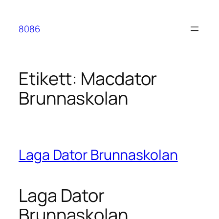
Hoppa
till
8086
innehåll
Etikett:
Macdator
Brunnaskolan
Laga Dator Brunnaskolan
Laga Dator
Brunnaskolan