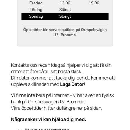
Fredag
12:00
19:00
Lördag
Stängt
Söndag
Stängt
Öppettider för servicebutiken på Orrspelsvägen
13, Bromma
Kontakta oss redan idag så hjälper vi dig att få din
dator att återgå till sitt bästa skick.
Din dator kommer att tacka dig, och du kommer att
uppleva skillnaden med
Laga Dator
!
Vi finns inte bara på internet – vi har även en fysisk
butik på Orrspelsvägen 13 i Bromma.
Våra öppettider hittar du längre ner på sidan.
Några saker vi kan hjälpa dig med: