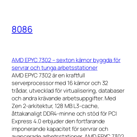
8086
AMD EPYC 7302 – sexton kärnor byggda för
servrar och tunga arbetsstationer
AMD EPYC 7302 är en kraftfull
serverprocessor med 16 kärnor och 32
trådar, utvecklad för virtualisering, databaser
och andra krävande arbetsuppgifter. Med
Zen 2-arkitektur, 128 MB L3-cache,
åttakanaligt DDR4-minne och stöd för PCI
Express 4.0 erbjuder den fortfarande
imponerande kapacitet för servrar och
avancerade arbetsstationer. AMD EPYC 7302