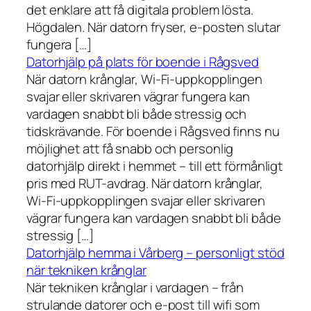
det enklare att få digitala problem lösta.
Högdalen. När datorn fryser, e-posten slutar
fungera […]
Datorhjälp på plats för boende i Rågsved
När datorn krånglar, Wi-Fi-uppkopplingen
svajar eller skrivaren vägrar fungera kan
vardagen snabbt bli både stressig och
tidskrävande. För boende i Rågsved finns nu
möjlighet att få snabb och personlig
datorhjälp direkt i hemmet – till ett förmånligt
pris med RUT-avdrag. När datorn krånglar,
Wi-Fi-uppkopplingen svajar eller skrivaren
vägrar fungera kan vardagen snabbt bli både
stressig […]
Datorhjälp hemma i Vårberg – personligt stöd
när tekniken krånglar
När tekniken krånglar i vardagen – från
strulande datorer och e-post till wifi som