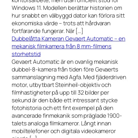
kontorsarbete, men utan officiellt stöd för
Windows 11. Modellen berättar historien om
hur snabbt en välbyggd dator kan förlora sitt
ekonomiska värde – trots att hårdvaran
fortfarande fungerar. När […]
Dubbelåtta Kameran Gevaert Automatic – en
mekanisk filmkamera från 8 mm-filmens
storhetstid
Gevaert Automatic är en ovanlig mekanisk
dubbel-8-kamera från tiden före Gevaerts
sammanslagning med Agfa. Med fjäderdriven
motor, utbytbart Steinheil-objektiv och
filmhastigheter på upp till 32 bilder per
sekund är den både ett intressant stycke
fotohistoria och ett fint exempel på den
avancerade finmekanik som präglade 1900-
talets analoga filmkameror. Långt innan
mobiltelefoner och digitala videokameror