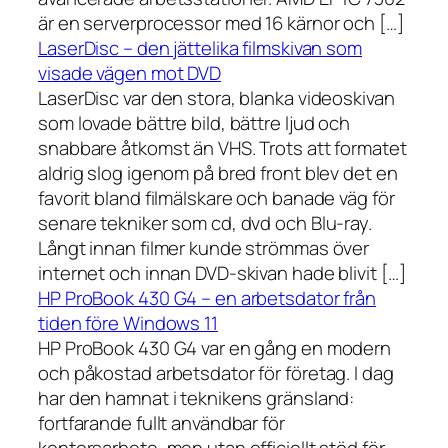
är en serverprocessor med 16 kärnor och […]
LaserDisc – den jättelika filmskivan som
visade vägen mot DVD
LaserDisc var den stora, blanka videoskivan
som lovade bättre bild, bättre ljud och
snabbare åtkomst än VHS. Trots att formatet
aldrig slog igenom på bred front blev det en
favorit bland filmälskare och banade väg för
senare tekniker som cd, dvd och Blu-ray.
Långt innan filmer kunde strömmas över
internet och innan DVD-skivan hade blivit […]
HP ProBook 430 G4 – en arbetsdator från
tiden före Windows 11
HP ProBook 430 G4 var en gång en modern
och påkostad arbetsdator för företag. I dag
har den hamnat i teknikens gränsland:
fortfarande fullt användbar för