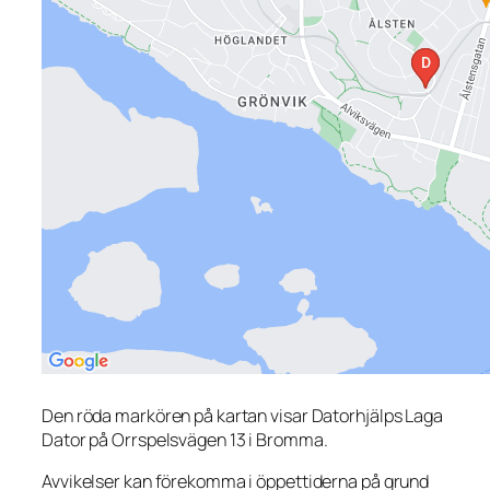
Den röda markören på kartan visar Datorhjälps Laga
Dator på Orrspelsvägen 13 i Bromma.
Avvikelser kan förekomma i öppettiderna på grund