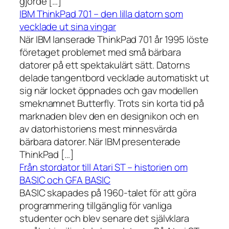
gjorde […]
IBM ThinkPad 701 – den lilla datorn som
vecklade ut sina vingar
När IBM lanserade ThinkPad 701 år 1995 löste
företaget problemet med små bärbara
datorer på ett spektakulärt sätt. Datorns
delade tangentbord vecklade automatiskt ut
sig när locket öppnades och gav modellen
smeknamnet Butterfly. Trots sin korta tid på
marknaden blev den en designikon och en
av datorhistoriens mest minnesvärda
bärbara datorer. När IBM presenterade
ThinkPad […]
Från stordator till Atari ST – historien om
BASIC och GFA BASIC
BASIC skapades på 1960-talet för att göra
programmering tillgänglig för vanliga
studenter och blev senare det självklara