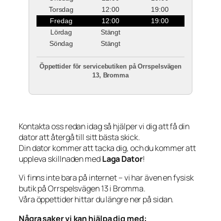
Torsdag
12:00
19:00
Fredag
12:00
19:00
Lördag
Stängt
Söndag
Stängt
Öppettider för servicebutiken på Orrspelsvägen
13, Bromma
Kontakta oss redan idag så hjälper vi dig att få din
dator att återgå till sitt bästa skick.
Din dator kommer att tacka dig, och du kommer att
uppleva skillnaden med
Laga Dator
!
Vi finns inte bara på internet – vi har även en fysisk
butik på Orrspelsvägen 13 i Bromma.
Våra öppettider hittar du längre ner på sidan.
Några saker vi kan hjälpa dig med: