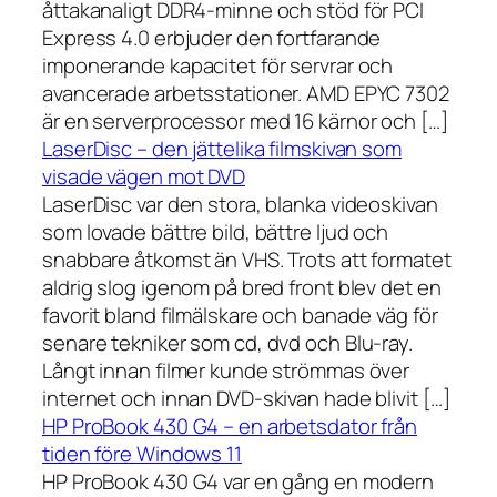
åttakanaligt DDR4-minne och stöd för PCI
Express 4.0 erbjuder den fortfarande
imponerande kapacitet för servrar och
avancerade arbetsstationer. AMD EPYC 7302
är en serverprocessor med 16 kärnor och […]
LaserDisc – den jättelika filmskivan som
visade vägen mot DVD
LaserDisc var den stora, blanka videoskivan
som lovade bättre bild, bättre ljud och
snabbare åtkomst än VHS. Trots att formatet
aldrig slog igenom på bred front blev det en
favorit bland filmälskare och banade väg för
senare tekniker som cd, dvd och Blu-ray.
Långt innan filmer kunde strömmas över
internet och innan DVD-skivan hade blivit […]
HP ProBook 430 G4 – en arbetsdator från
tiden före Windows 11
HP ProBook 430 G4 var en gång en modern