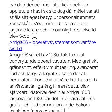
rymdstrider och monster fick spelaren
uppleva en kaotisk skoldag där målet var att
stjäla sitt eget betyg ur personalrummets
kassaskåp. Med humor, busiga elever,
jagande lärare och en ovanligt fri spelvärld
blev Skool […]
AmigaOS – operativsystemet som var före
sin tid
AmigaOS var ett av 1980-talets mest
banbrytande operativsystem. Med grafiskt
gränssnitt, effektiv multitasking, avancerat
ljud och färgstark grafik visade det att
hemdatorer kunde vara både kraftfulla och
användarvänliga långt innan detta blev
självklart i datorvärlden. När Amiga 1000
lanserades 1985 var det inte bara datorns
grafik och ljud som imponerade. Bakom
maskinen fanns också ett […]