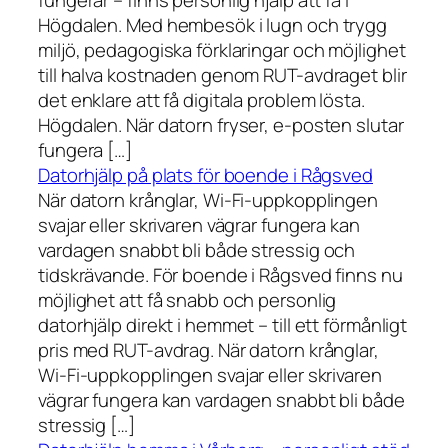
fungerar – finns personlig hjälp att få i
Högdalen. Med hembesök i lugn och trygg
miljö, pedagogiska förklaringar och möjlighet
till halva kostnaden genom RUT-avdraget blir
det enklare att få digitala problem lösta.
Högdalen. När datorn fryser, e-posten slutar
fungera […]
Datorhjälp på plats för boende i Rågsved
När datorn krånglar, Wi-Fi-uppkopplingen
svajar eller skrivaren vägrar fungera kan
vardagen snabbt bli både stressig och
tidskrävande. För boende i Rågsved finns nu
möjlighet att få snabb och personlig
datorhjälp direkt i hemmet – till ett förmånligt
pris med RUT-avdrag. När datorn krånglar,
Wi-Fi-uppkopplingen svajar eller skrivaren
vägrar fungera kan vardagen snabbt bli både
stressig […]