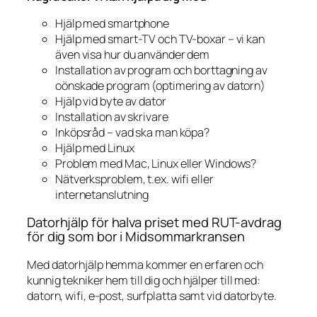
Hjälp med smartphone
Hjälp med smart-TV och TV-boxar – vi kan
även visa hur du använder dem
Installation av program och borttagning av
oönskade program (optimering av datorn)
Hjälp vid byte av dator
Installation av skrivare
Inköpsråd – vad ska man köpa?
Hjälp med Linux
Problem med Mac, Linux eller Windows?
Nätverksproblem, t.ex. wifi eller
internetanslutning
Datorhjälp för halva priset med RUT-avdrag
för dig som bor i Midsommarkransen
Med datorhjälp hemma kommer en erfaren och
kunnig tekniker hem till dig och hjälper till med:
datorn, wifi, e-post, surfplatta samt vid datorbyte.