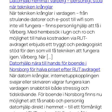
Datorhjälp hemma i Vårberg – personligt stöd
när tekniken krånglar
När tekniken krånglar i vardagen – från
strulande datorer och e-post till wifi som
inte vill fungera – finns personlig hjälp att få i
Vårberg. Med hembesök i lugn och ro och
möjlighet till halva kostnaden via RUT-
avdraget erbjuds ett tryggt och pedagogiskt
stöd för den som vill få tekniken att fungera
igen. Vårberg. När […]
Datorhjälp nära till hands för boende i
Norsborg för halva priset efter RUT avdraget
När datorn krånglar, internetuppkopplingen
svajar eller skrivaren vägrar fungera kan
vardagen snabbt bli både stressig och
tidskrävande. För boende i Norsborg finns nu
möjlighet att få snabb och personlig
datorhjälp direkt i hemmet – till ett förmånligt