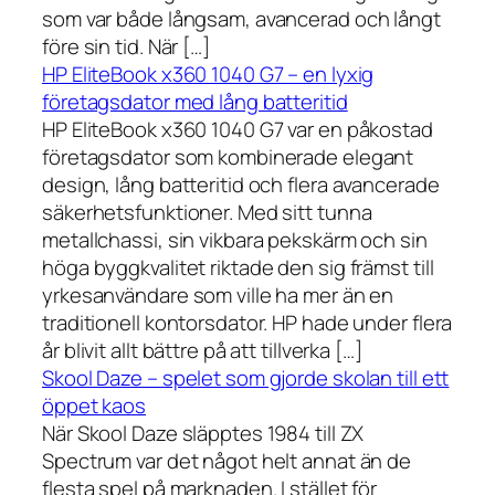
som var både långsam, avancerad och långt
före sin tid. När […]
HP EliteBook x360 1040 G7 – en lyxig
företagsdator med lång batteritid
HP EliteBook x360 1040 G7 var en påkostad
företagsdator som kombinerade elegant
design, lång batteritid och flera avancerade
säkerhetsfunktioner. Med sitt tunna
metallchassi, sin vikbara pekskärm och sin
höga byggkvalitet riktade den sig främst till
yrkesanvändare som ville ha mer än en
traditionell kontorsdator. HP hade under flera
år blivit allt bättre på att tillverka […]
Skool Daze – spelet som gjorde skolan till ett
öppet kaos
När Skool Daze släpptes 1984 till ZX
Spectrum var det något helt annat än de
flesta spel på marknaden. I stället för