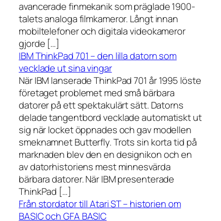
avancerade finmekanik som präglade 1900-
talets analoga filmkameror. Långt innan
mobiltelefoner och digitala videokameror
gjorde […]
IBM ThinkPad 701 – den lilla datorn som
vecklade ut sina vingar
När IBM lanserade ThinkPad 701 år 1995 löste
företaget problemet med små bärbara
datorer på ett spektakulärt sätt. Datorns
delade tangentbord vecklade automatiskt ut
sig när locket öppnades och gav modellen
smeknamnet Butterfly. Trots sin korta tid på
marknaden blev den en designikon och en
av datorhistoriens mest minnesvärda
bärbara datorer. När IBM presenterade
ThinkPad […]
Från stordator till Atari ST – historien om
BASIC och GFA BASIC