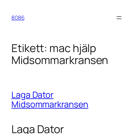
Hoppa
till
8086
innehåll
Etikett:
mac hjälp
Midsommarkransen
Laga Dator
Midsommarkransen
Laga Dator