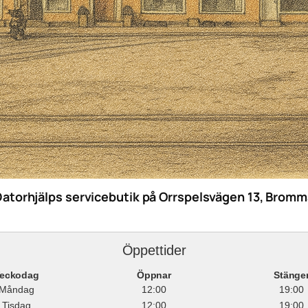
Datorhjälps servicebutik på Orrspelsvägen 13, Bromm
Öppettider
eckodag
Öppnar
Stänge
Måndag
12:00
19:00
Tisdag
12:00
19:00