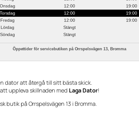
Onsdag
12:00
19:00
Torsdag
12:00
19:00
Fredag
12:00
19:00
Lördag
Stängt
Söndag
Stängt
Öppettider för servicebutiken på Orrspelsvägen 13, Bromma
 dator att återgå till sitt bästa skick.
 att uppleva skillnaden med
Laga Dator
!
sisk butik på Orrspelsvägen 13 i Bromma.