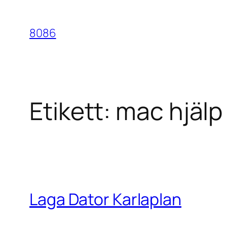
Hoppa
till
8086
innehåll
Etikett:
mac hjälp
Laga Dator Karlaplan