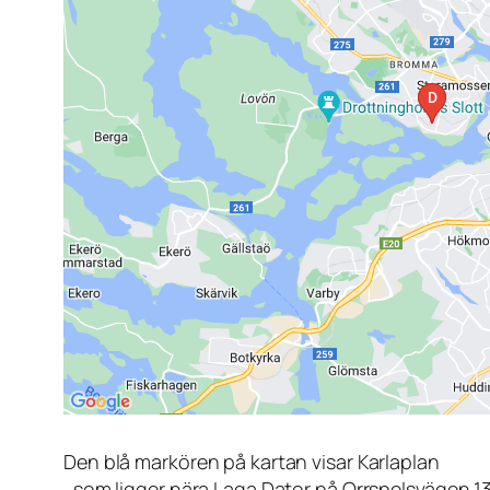
Den blå markören på kartan visar Karlaplan
, som ligger nära Laga Dator på Orrspelsvägen 1