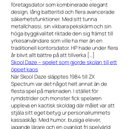
företagsdator som kombinerade elegant
design, lång batteritid och flera avancerade
säkerhetsfunktioner. Med sitt tunna
metallchassi, sin vikbara pekskärm och sin
höga byggkvalitet riktade den sig främst till
yrkesanvändare som ville ha mer än en
traditionell kontorsdator. HP hade under flera
år blivit allt bättre på att tillverka […]
Skool Daze – spelet som gjorde skolan till ett
öppet kaos
När Skool Daze släpptes 1984 till ZX
Spectrum var det något helt annat än de
flesta spel på marknaden. I stället för
rymdstrider och monster fick spelaren
uppleva en kaotisk skoldag där målet var att
stjäla sitt eget betyg ur personalrummets
kassaskåp. Med humor, busiga elever,
jagande lärare och en ovanligt fri spelvärld