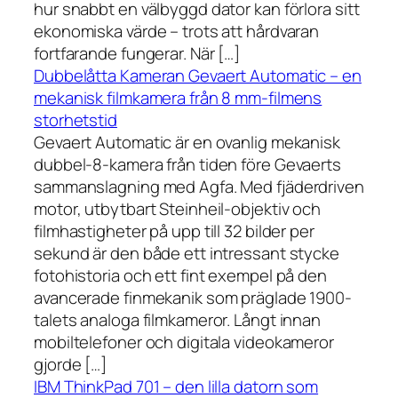
hur snabbt en välbyggd dator kan förlora sitt
ekonomiska värde – trots att hårdvaran
fortfarande fungerar. När […]
Dubbelåtta Kameran Gevaert Automatic – en
mekanisk filmkamera från 8 mm-filmens
storhetstid
Gevaert Automatic är en ovanlig mekanisk
dubbel-8-kamera från tiden före Gevaerts
sammanslagning med Agfa. Med fjäderdriven
motor, utbytbart Steinheil-objektiv och
filmhastigheter på upp till 32 bilder per
sekund är den både ett intressant stycke
fotohistoria och ett fint exempel på den
avancerade finmekanik som präglade 1900-
talets analoga filmkameror. Långt innan
mobiltelefoner och digitala videokameror
gjorde […]
IBM ThinkPad 701 – den lilla datorn som