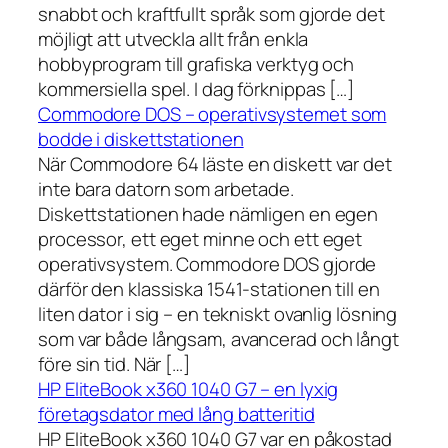
snabbt och kraftfullt språk som gjorde det
möjligt att utveckla allt från enkla
hobbyprogram till grafiska verktyg och
kommersiella spel. I dag förknippas […]
Commodore DOS – operativsystemet som
bodde i diskettstationen
När Commodore 64 läste en diskett var det
inte bara datorn som arbetade.
Diskettstationen hade nämligen en egen
processor, ett eget minne och ett eget
operativsystem. Commodore DOS gjorde
därför den klassiska 1541-stationen till en
liten dator i sig – en tekniskt ovanlig lösning
som var både långsam, avancerad och långt
före sin tid. När […]
HP EliteBook x360 1040 G7 – en lyxig
företagsdator med lång batteritid
HP EliteBook x360 1040 G7 var en påkostad