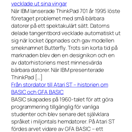
vecklade ut sina vingar
När IBM lanserade ThinkPad 701 år 1995 löste
företaget problemet med små bärbara
datorer på ett spektakulärt sätt. Datorns
delade tangentbord vecklade automatiskt ut
sig när locket öppnades och gav modellen
smeknamnet Butterfly. Trots sin korta tid på
marknaden blev den en designikon och en
av datorhistoriens mest minnesvärda
bärbara datorer. När IBM presenterade
ThinkPad […]
Från stordator till Atari ST – historien om
BASIC och GFA BASIC
BASIC skapades på 1960-talet för att göra
programmering tillgänglig för vanliga
studenter och blev senare det självklara
språket i miljontals hemdatorer. På Atari ST
fördes arvet vidare av GFA BASIC – ett