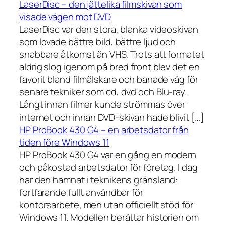
LaserDisc – den jättelika filmskivan som
visade vägen mot DVD
LaserDisc var den stora, blanka videoskivan
som lovade bättre bild, bättre ljud och
snabbare åtkomst än VHS. Trots att formatet
aldrig slog igenom på bred front blev det en
favorit bland filmälskare och banade väg för
senare tekniker som cd, dvd och Blu-ray.
Långt innan filmer kunde strömmas över
internet och innan DVD-skivan hade blivit […]
HP ProBook 430 G4 – en arbetsdator från
tiden före Windows 11
HP ProBook 430 G4 var en gång en modern
och påkostad arbetsdator för företag. I dag
har den hamnat i teknikens gränsland:
fortfarande fullt användbar för
kontorsarbete, men utan officiellt stöd för
Windows 11. Modellen berättar historien om