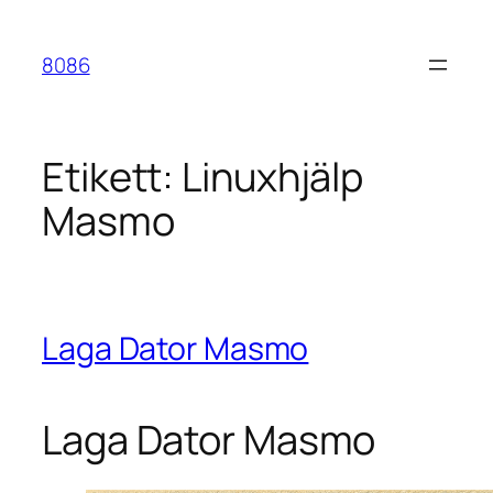
Hoppa
till
8086
innehåll
Etikett:
Linuxhjälp
Masmo
Laga Dator Masmo
Laga Dator Masmo