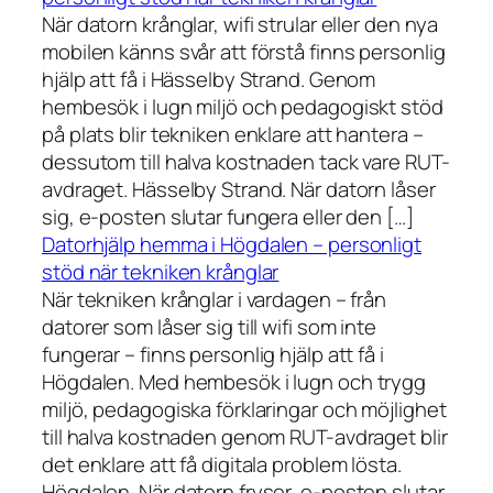
När datorn krånglar, wifi strular eller den nya
mobilen känns svår att förstå finns personlig
hjälp att få i Hässelby Strand. Genom
hembesök i lugn miljö och pedagogiskt stöd
på plats blir tekniken enklare att hantera –
dessutom till halva kostnaden tack vare RUT-
avdraget. Hässelby Strand. När datorn låser
sig, e-posten slutar fungera eller den […]
Datorhjälp hemma i Högdalen – personligt
stöd när tekniken krånglar
När tekniken krånglar i vardagen – från
datorer som låser sig till wifi som inte
fungerar – finns personlig hjälp att få i
Högdalen. Med hembesök i lugn och trygg
miljö, pedagogiska förklaringar och möjlighet
till halva kostnaden genom RUT-avdraget blir
det enklare att få digitala problem lösta.
Högdalen. När datorn fryser, e-posten slutar