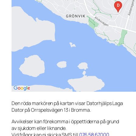
Den röda markören på kartan visar Datorhjälps Laga
Dator på Orrspelsvägen 13 i Bromma.
Avvikelser kan förekomma i öppettiderna på grund
av sjukdom eller liknande.
Vid frågor kan ni skicka SMS till
076 58 67000
.