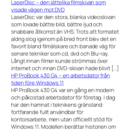
LaserDisc – den jättelika filmskivan som
visade vägen mot DVD
LaserDisc var den stora, blanka videoskivan
som lovade bättre bild, bättre ljud och
snabbare åtkomst än VHS. Trots att formatet
aldrig slog igenom på bred front blev det en
favorit bland filmälskare och banade väg för
senare tekniker som cd, dvd och Blu-ray.
Långt innan filmer kunde strömmas över
internet och innan DVD-skivan hade blivit […]
HP ProBook 430 G4 – en arbetsdator från
tiden före Windows 11
HP ProBook 430 G4 var en gång en modern
och påkostad arbetsdator för företag. I dag
har den hamnat i teknikens gränsland:
fortfarande fullt användbar för
kontorsarbete, men utan officiellt stöd för
Windows 11. Modellen berättar historien om