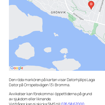
Den röda markören på kartan visar Datorhjälps Laga
Dator på Orrspelsvägen 13 i Bromma.
Avvikelser kan förekomma i öppettiderna på grund
av sjukdom eller liknande.
Vid frågor kan ni skicka SMS till
076 58 67000
.