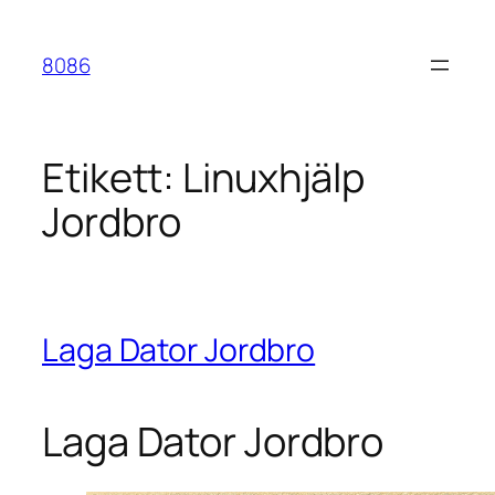
Hoppa
till
8086
innehåll
Etikett:
Linuxhjälp
Jordbro
Laga Dator Jordbro
Laga Dator Jordbro