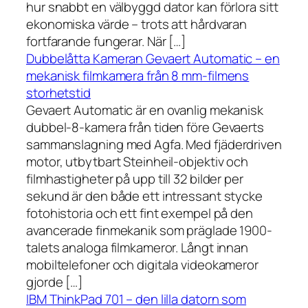
hur snabbt en välbyggd dator kan förlora sitt
ekonomiska värde – trots att hårdvaran
fortfarande fungerar. När […]
Dubbelåtta Kameran Gevaert Automatic – en
mekanisk filmkamera från 8 mm-filmens
storhetstid
Gevaert Automatic är en ovanlig mekanisk
dubbel-8-kamera från tiden före Gevaerts
sammanslagning med Agfa. Med fjäderdriven
motor, utbytbart Steinheil-objektiv och
filmhastigheter på upp till 32 bilder per
sekund är den både ett intressant stycke
fotohistoria och ett fint exempel på den
avancerade finmekanik som präglade 1900-
talets analoga filmkameror. Långt innan
mobiltelefoner och digitala videokameror
gjorde […]
IBM ThinkPad 701 – den lilla datorn som