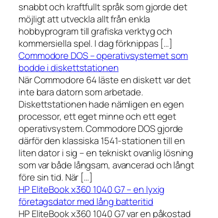
snabbt och kraftfullt språk som gjorde det
möjligt att utveckla allt från enkla
hobbyprogram till grafiska verktyg och
kommersiella spel. I dag förknippas […]
Commodore DOS – operativsystemet som
bodde i diskettstationen
När Commodore 64 läste en diskett var det
inte bara datorn som arbetade.
Diskettstationen hade nämligen en egen
processor, ett eget minne och ett eget
operativsystem. Commodore DOS gjorde
därför den klassiska 1541-stationen till en
liten dator i sig – en tekniskt ovanlig lösning
som var både långsam, avancerad och långt
före sin tid. När […]
HP EliteBook x360 1040 G7 – en lyxig
företagsdator med lång batteritid
HP EliteBook x360 1040 G7 var en påkostad