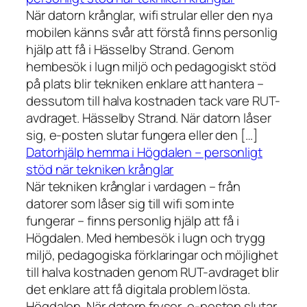
När datorn krånglar, wifi strular eller den nya
mobilen känns svår att förstå finns personlig
hjälp att få i Hässelby Strand. Genom
hembesök i lugn miljö och pedagogiskt stöd
på plats blir tekniken enklare att hantera –
dessutom till halva kostnaden tack vare RUT-
avdraget. Hässelby Strand. När datorn låser
sig, e-posten slutar fungera eller den […]
Datorhjälp hemma i Högdalen – personligt
stöd när tekniken krånglar
När tekniken krånglar i vardagen – från
datorer som låser sig till wifi som inte
fungerar – finns personlig hjälp att få i
Högdalen. Med hembesök i lugn och trygg
miljö, pedagogiska förklaringar och möjlighet
till halva kostnaden genom RUT-avdraget blir
det enklare att få digitala problem lösta.
Högdalen. När datorn fryser, e-posten slutar