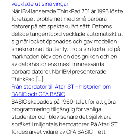
vecklade ut sina vingar
När IBM lanserade ThinkPad 701 år 1995 löste
företaget problemet med små bärbara
datorer på ett spektakulärt sätt. Datorns
delade tangentbord vecklade automatiskt ut
sig när locket öppnades och gav modellen
smeknamnet Butterfly. Trots sin korta tid på
marknaden blev den en designikon och en
av datorhistoriens mest minnesvärda
bärbara datorer. När IBM presenterade
ThinkPad […]
Från stordator till Atari ST – historien om
BASIC och GFA BASIC
BASIC skapades på 1960-talet för att göra
programmering tillgänglig för vanliga
studenter och blev senare det självklara
språket i miljontals hemdatorer. På Atari ST
fördes arvet vidare av GFA BASIC – ett