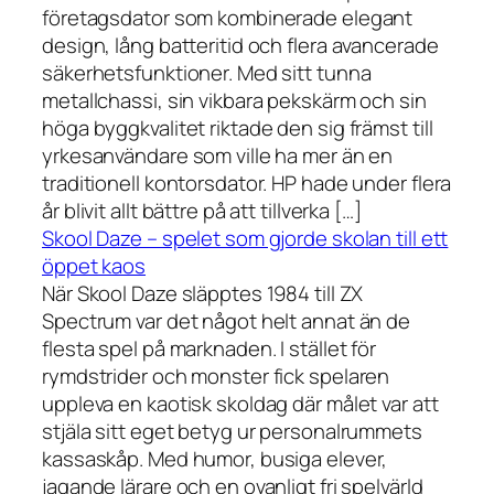
företagsdator som kombinerade elegant
design, lång batteritid och flera avancerade
säkerhetsfunktioner. Med sitt tunna
metallchassi, sin vikbara pekskärm och sin
höga byggkvalitet riktade den sig främst till
yrkesanvändare som ville ha mer än en
traditionell kontorsdator. HP hade under flera
år blivit allt bättre på att tillverka […]
Skool Daze – spelet som gjorde skolan till ett
öppet kaos
När Skool Daze släpptes 1984 till ZX
Spectrum var det något helt annat än de
flesta spel på marknaden. I stället för
rymdstrider och monster fick spelaren
uppleva en kaotisk skoldag där målet var att
stjäla sitt eget betyg ur personalrummets
kassaskåp. Med humor, busiga elever,
jagande lärare och en ovanligt fri spelvärld